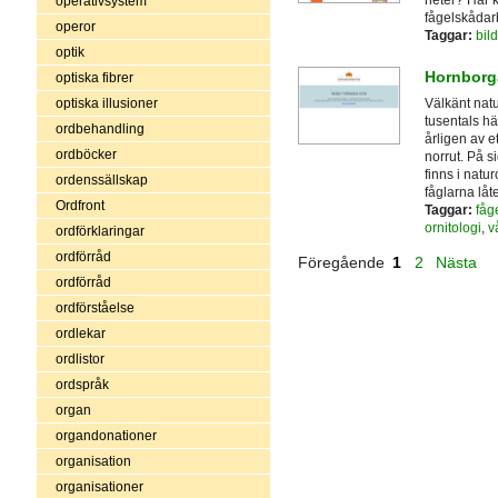
heter? Här k
operativsystem
fågelskådar
operor
Taggar:
bild
optik
Hornborg
optiska fibrer
Välkänt natu
optiska illusioner
tusentals h
ordbehandling
årligen av e
ordböcker
norrut. På s
finns i natu
ordenssällskap
fåglarna låte
Ordfront
Taggar:
fåg
ornitologi
,
v
ordförklaringar
ordförråd
Föregående
1
2
Nästa
ordförråd
ordförståelse
ordlekar
ordlistor
ordspråk
organ
organdonationer
organisation
organisationer