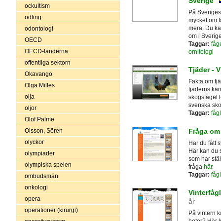
Sverige
ockultism
På Sveriges
odling
mycket om f
mera. Du ka
odontologi
om i Sverige
OECD
Taggar:
fåg
OECD-länderna
ornitologi
offentliga sektorn
Tjäder - 
Okavango
Fakta om tjä
Olga Milles
tjäderns kä
olja
skogsfågel l
svenska sk
oljor
Taggar:
fågl
Olof Palme
Fråga om 
Olsson, Sören
olyckor
Har du fått s
Här kan du s
olympiader
som har stäl
olympiska spelen
fråga
här
.
Taggar:
fågl
ombudsmän
onkologi
Vinterfågl
opera
år
operationer (kirurgi)
På vintern 