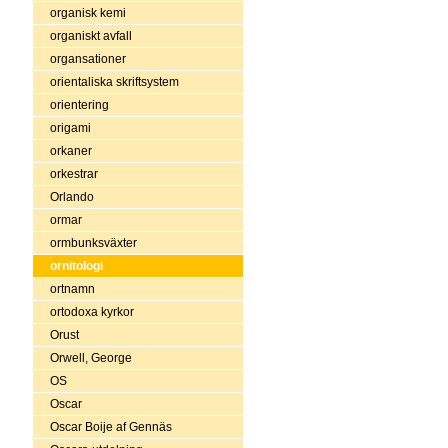
organisk kemi
organiskt avfall
organsationer
orientaliska skriftsystem
orientering
origami
orkaner
orkestrar
Orlando
ormar
ormbunksväxter
ornitologi
ortnamn
ortodoxa kyrkor
Orust
Orwell, George
OS
Oscar
Oscar Boije af Gennäs