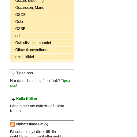
Oscars-utdelning
Oscarsson, Marie
OSCE
Oslo
OSSE
ost
Ostindiska kompaniet
Ottawakonventionen
ozonskiktet
Tipsa oss
Har du ett bra tips på en länk?
Tipsa
oss!
Kolla Källan
Lär dig mer om källkritik på Kolla
Källan
Nyhetsflöde (RSS)
Få senaste nytt direkt till din
webbläsare, intranät eller webbplats.