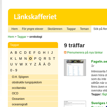
Hem
För yngre elever
Skolämnen
Taggar
Teman
Sök på fler
Hem
>
Taggar
>
ornitologi
9 träffar
Taggar
A
B
C
D
E
F
G
H
I
J
Prenumerera på nya länkar
K
L
M
N
O
P
Q
R
S
T
Fageln.se
U
V
W
X
Y
Z
Å
Ä
Ö
år
0 - 9
Intressanta 
även höra de
O.H. Sjögren
som du inte 
obstruktiv lungsjukdom
utifrån när 
finns även e
occitanska
svenska vild
OCD
Taggar:
fågl
Oceanien
Sveriges 
oceanografi