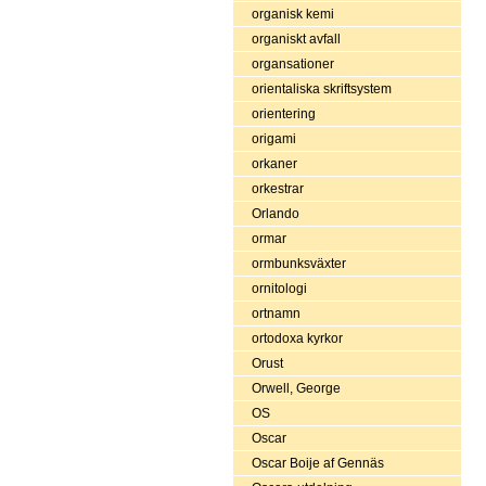
organisk kemi
organiskt avfall
organsationer
orientaliska skriftsystem
orientering
origami
orkaner
orkestrar
Orlando
ormar
ormbunksväxter
ornitologi
ortnamn
ortodoxa kyrkor
Orust
Orwell, George
OS
Oscar
Oscar Boije af Gennäs