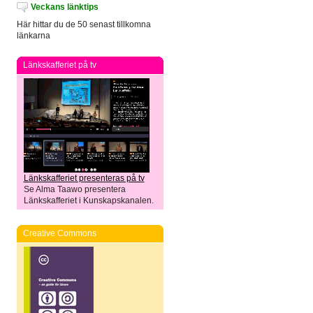
Veckans länktips
Här hittar du de 50 senast tillkomna
länkarna
Länkskafferiet på tv
Länkskafferiet presenteras på tv
Se Alma Taawo presentera
Länkskafferiet i Kunskapskanalen.
Creative Commons