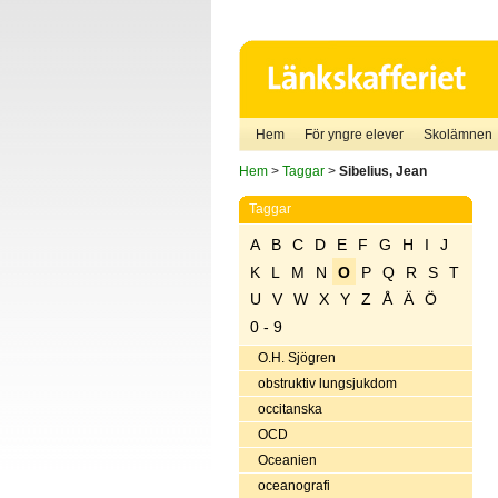
Hem
För yngre elever
Skolämnen
Hem
>
Taggar
>
Sibelius, Jean
Taggar
A
B
C
D
E
F
G
H
I
J
K
L
M
N
O
P
Q
R
S
T
U
V
W
X
Y
Z
Å
Ä
Ö
0 - 9
O.H. Sjögren
obstruktiv lungsjukdom
occitanska
OCD
Oceanien
oceanografi