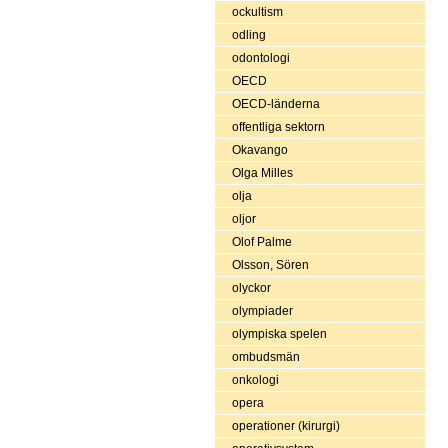
ockultism
odling
odontologi
OECD
OECD-länderna
offentliga sektorn
Okavango
Olga Milles
olja
oljor
Olof Palme
Olsson, Sören
olyckor
olympiader
olympiska spelen
ombudsmän
onkologi
opera
operationer (kirurgi)