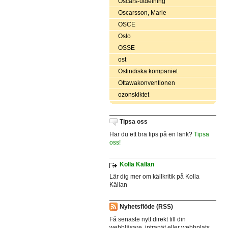
Oscars-utdelning
Oscarsson, Marie
OSCE
Oslo
OSSE
ost
Ostindiska kompaniet
Ottawakonventionen
ozonskiktet
Tipsa oss
Har du ett bra tips på en länk?
Tipsa
oss!
Kolla Källan
Lär dig mer om källkritik på Kolla
Källan
Nyhetsflöde (RSS)
Få senaste nytt direkt till din
webbläsare, intranät eller webbplats.