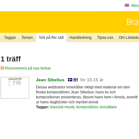
About
Taggar
Teman
Sök på fler sätt
Handledning
Tipsa oss
Om Länkskaf
1 träff
Prenumerera på nya länkar
Jean Sibelius
för 10-15 år
Dessa webbsidor innehåller rikligt med material om den
finske kompositören Jean Sibelius: hans liv och
kompositioner presenteras, liksom hans hem i Ainola, avsnitt
ur hans dagböcker och mycket annat.
Taggar:
klassisk musik
,
kompositörer
,
tonsättare