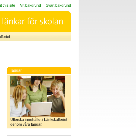
 this site
Vit bakgrund
Svart bakgrund
feriet
Taggar
Utforska innehållet i Länkskafferiet
genom våra
taggar
.