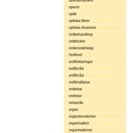
operativsystem
operor
optik
optiska fibrer
optiska illusioner
ordbehandling
ordböcker
ordenssällskap
Ordfront
ordförklaringar
ordförråd
ordförråd
ordförståelse
ordlekar
ordlistor
ordspråk
organ
organdonationer
organisation
organisationer