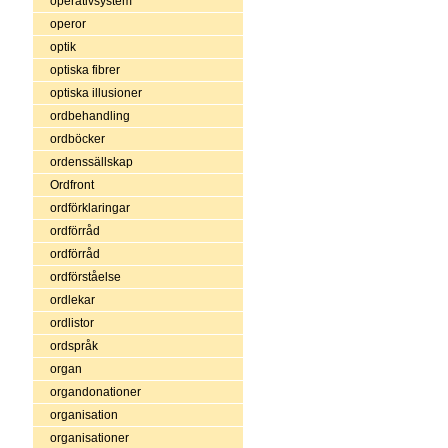
operativsystem
operor
optik
optiska fibrer
optiska illusioner
ordbehandling
ordböcker
ordenssällskap
Ordfront
ordförklaringar
ordförråd
ordförråd
ordförståelse
ordlekar
ordlistor
ordspråk
organ
organdonationer
organisation
organisationer