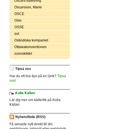
Oscars-utdelning
Oscarsson, Marie
OSCE
Oslo
OSSE
ost
Ostindiska kompaniet
Ottawakonventionen
ozonskiktet
Tipsa oss
Har du ett bra tips på en länk?
Tipsa
oss!
Kolla Källan
Lär dig mer om källkritik på Kolla
Källan
Nyhetsflöde (RSS)
Få senaste nytt direkt till din
webbläsare, intranät eller webbplats.