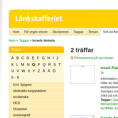
Hem
För yngre elever
Skolämnen
Taggar
Teman
Sök på fler
Hem
>
Taggar
>
Israels historia
2 träffar
Taggar
A
B
C
D
E
F
G
H
I
J
Prenumerera på nya länkar
K
L
M
N
O
P
Q
R
S
T
Israel-Pal
U
V
W
X
Y
Z
Å
Ä
Ö
år
0 - 9
Information 
hittar du fak
O.H. Sjögren
webbplatser
obstruktiv lungsjukdom
Sveriges rela
söka på ord s
occitanska
Taggar:
Ga
OCD
Mellanöster
konflikter
,
kr
Oceanien
oceanografi
Israels 