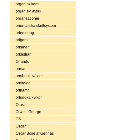
organisk kemi
organiskt avfall
organsationer
orientaliska skriftsystem
orientering
origami
orkaner
orkestrar
Orlando
ormar
ormbunksväxter
ornitologi
ortnamn
ortodoxa kyrkor
Orust
Orwell, George
OS
Oscar
Oscar Boije af Gennäs