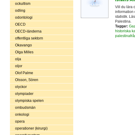
ockultism
Vill du lära
odling
information 
statistik. L
odontologi
Palestina.
OECD
Taggar:
Ga
historiska ka
OECD-länderna
palestinafr
offentliga sektorn
Okavango
Olga Milles
olja
oljor
Olof Palme
Olsson, Sören
olyckor
olympiader
olympiska spelen
ombudsmän
onkologi
opera
operationer (kirurgi)