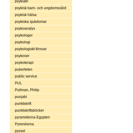
psykiatri
psykisk barn- och ungdomsvård
psykisk hälsa
psykiska sjukdomar
psykoanalys
psykologer
psykologi
psykologiskt försvar
psykoser
psykoterapi
puberteten
public service
PUL
Pullman, Philip
punjabi
punktskrift
punktskriftsböcker
pyramiderna-Egypten
Pyrenéerna
pyssel