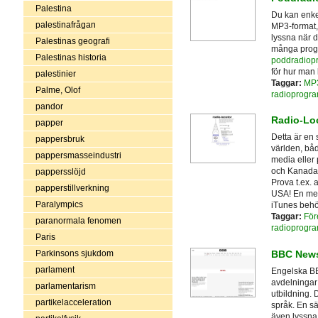
Palestina
Du kan enke
palestinafrågan
MP3-format, 
lyssna när d
Palestinas geografi
många progr
Palestinas historia
poddradiop
för hur man
palestinier
Taggar:
MP
Palme, Olof
radioprogr
pandor
Radio-Lo
papper
Detta är en 
pappersbruk
världen, båd
pappersmasseindustri
media eller 
och Kanada. 
pappersslöjd
Prova t.ex. 
papperstillverkning
USA! En med
Paralympics
iTunes behö
Taggar:
För
paranormala fenomen
radioprogr
Paris
BBC New
Parkinsons sjukdom
parlament
Engelska BBC
avdelningar 
parlamentarism
utbildning.
partikelacceleration
språk. En sä
även lyssna 