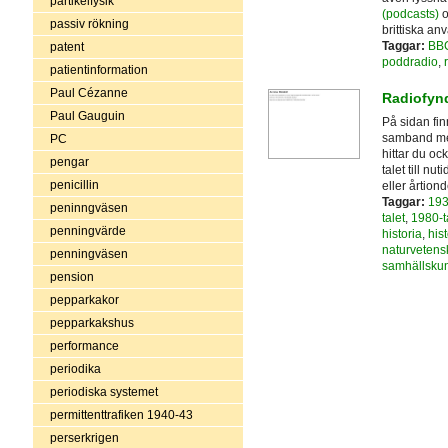
partikelfysik
(podcasts)
o
passiv rökning
brittiska an
Taggar:
BB
patent
poddradio
,
patientinformation
Paul Cézanne
Radiofynd
Paul Gauguin
På sidan fi
samband med
PC
hittar du oc
pengar
talet till nu
penicillin
eller årtiond
Taggar:
193
peninngväsen
talet
,
1980-t
penningvärde
historia
,
hist
naturvetens
penningväsen
samhällsku
pension
pepparkakor
pepparkakshus
performance
periodika
periodiska systemet
permittenttrafiken 1940-43
perserkrigen