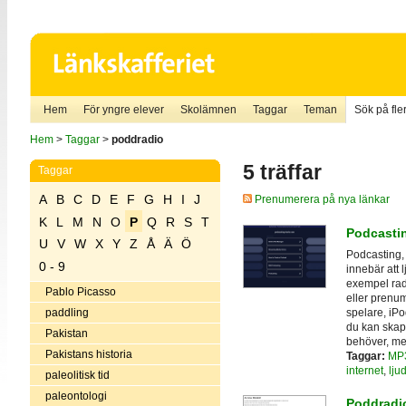
Hem
För yngre elever
Skolämnen
Taggar
Teman
Sök på fler
Hem
>
Taggar
>
poddradio
5 träffar
Taggar
A
B
C
D
E
F
G
H
I
J
Prenumerera på nya länkar
K
L
M
N
O
P
Q
R
S
T
Podcasti
U
V
W
X
Y
Z
Å
Ä
Ö
Podcasting,
0 - 9
innebär att lj
exempel rad
Pablo Picasso
eller prenum
spelare, iPo
paddling
du kan skap
Pakistan
behöver, me
Pakistans historia
Taggar:
MP
internet
,
ljud
paleolitisk tid
paleontologi
Poddradio