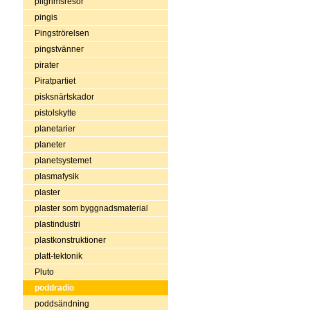
pilgrimsresor
pingis
Pingströrelsen
pingstvänner
pirater
Piratpartiet
pisksnärtskador
pistolskytte
planetarier
planeter
planetsystemet
plasmafysik
plaster
plaster som byggnadsmaterial
plastindustri
plastkonstruktioner
platt-tektonik
Pluto
poddradio
poddsändning