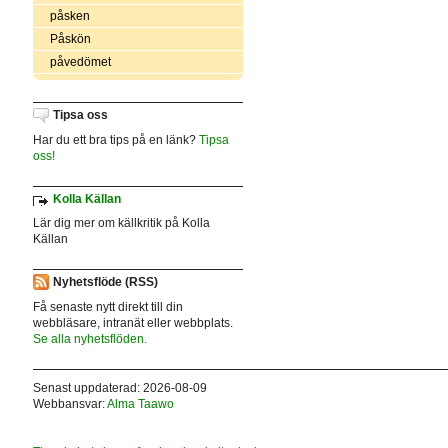
påsken
Påskön
påvedömet
Tipsa oss
Har du ett bra tips på en länk?
Tipsa
oss!
Kolla Källan
Lär dig mer om källkritik på Kolla
Källan
Nyhetsflöde (RSS)
Få senaste nytt direkt till din
webbläsare, intranät eller webbplats.
Se alla nyhetsflöden.
Senast uppdaterad: 2026-08-09
Webbansvar:
Alma Taawo