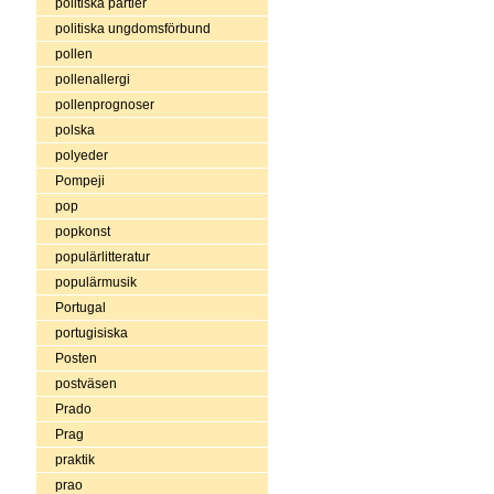
politiska partier
politiska ungdomsförbund
pollen
pollenallergi
pollenprognoser
polska
polyeder
Pompeji
pop
popkonst
populärlitteratur
populärmusik
Portugal
portugisiska
Posten
postväsen
Prado
Prag
praktik
prao