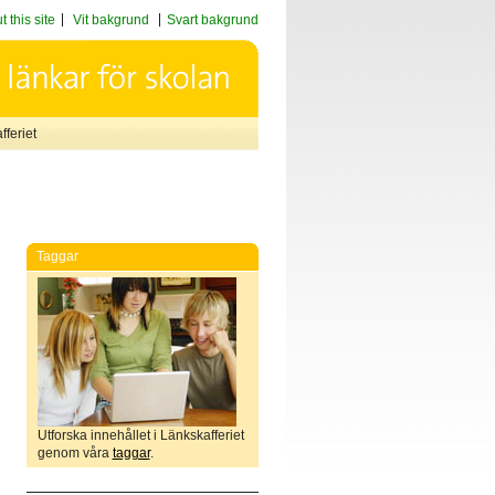
 this site
Vit bakgrund
Svart bakgrund
feriet
Taggar
Utforska innehållet i Länkskafferiet
genom våra
taggar
.