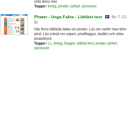
veta ännu mer.
Taggar:
fartyg
,
pirater
,
sjöfart
,
sjörövare
Pirater - Unga Fakta - Lättläst text
för 7-12
år
Här finns lättlästa fakta om pirater. Läs om varför man blev
pirat. Läs också om vapen, piratflaggor, skatter och olika
piratuttryck.
Taggar:
LL
,
fartyg
,
flaggor
,
lättläst text
,
pirater
,
sjöfart
,
sjörövare