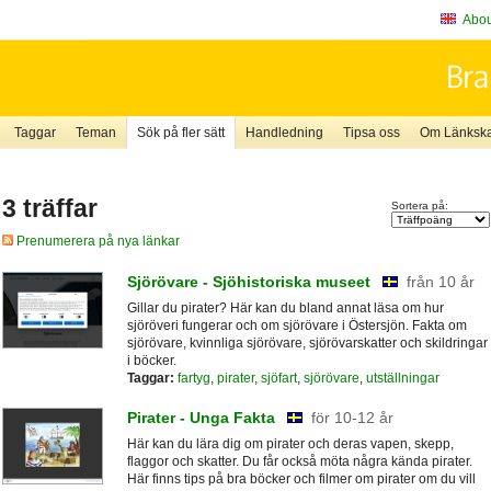
About
Taggar
Teman
Sök på fler sätt
Handledning
Tipsa oss
Om Länkskaf
3 träffar
Sortera på:
Prenumerera på nya länkar
Sjörövare - Sjöhistoriska museet
från 10 år
Gillar du pirater? Här kan du bland annat läsa om hur
sjöröveri fungerar och om sjörövare i Östersjön. Fakta om
sjörövare, kvinnliga sjörövare, sjörövarskatter och skildringar
i böcker.
Taggar:
fartyg
,
pirater
,
sjöfart
,
sjörövare
,
utställningar
Pirater - Unga Fakta
för 10-12 år
Här kan du lära dig om pirater och deras vapen, skepp,
flaggor och skatter. Du får också möta några kända pirater.
Här finns tips på bra böcker och filmer om pirater om du vill