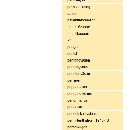
partikelfysik
passiv rökning
patent
patientinformation
Paul Cézanne
Paul Gauguin
PC
pengar
penicillin
peninngväsen
penningvärde
penningväsen
pension
pepparkakor
pepparkakshus
performance
periodika
periodiska systemet
permittenttrafiken 1940-43
perserkrigen