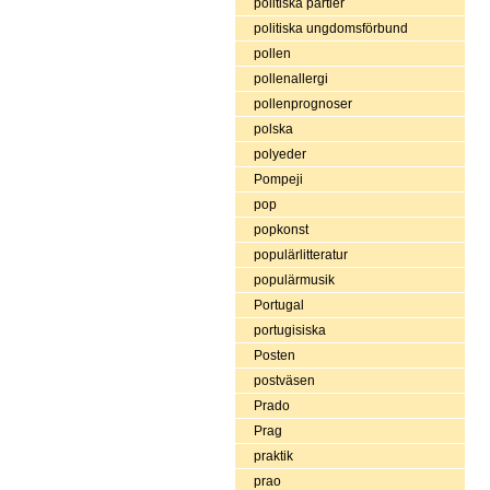
politiska partier
politiska ungdomsförbund
pollen
pollenallergi
pollenprognoser
polska
polyeder
Pompeji
pop
popkonst
populärlitteratur
populärmusik
Portugal
portugisiska
Posten
postväsen
Prado
Prag
praktik
prao