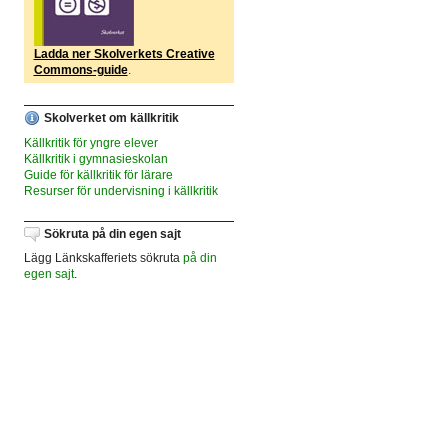
Ladda ner Skolverkets Creative
Commons-guide
.
Skolverket om källkritik
Källkritik för yngre elever
Källkritik i gymnasieskolan
Guide för källkritik för lärare
Resurser för undervisning i källkritik
Sökruta på din egen sajt
Lägg Länkskafferiets sökruta
på din
egen sajt
.