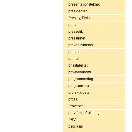
presentationsteknik
presidenter
Presley, Elvis
press
pressetik
pressfrihet
preventivmedel
primater
primtal
prisstabilitet
privatekonomi
programmering
programvara
projektarbete
prosa
Provence
provrörsbefruktning
PRV
psoriasis