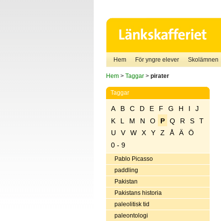
Hem
För yngre elever
Skolämnen
Hem
>
Taggar
>
pirater
Taggar
A
B
C
D
E
F
G
H
I
J
K
L
M
N
O
P
Q
R
S
T
U
V
W
X
Y
Z
Å
Ä
Ö
0 - 9
Pablo Picasso
paddling
Pakistan
Pakistans historia
paleolitisk tid
paleontologi