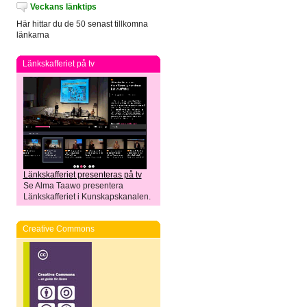
Veckans länktips
Här hittar du de 50 senast tillkomna
länkarna
Länkskafferiet på tv
Länkskafferiet presenteras på tv
Se Alma Taawo presentera
Länkskafferiet i Kunskapskanalen.
Creative Commons