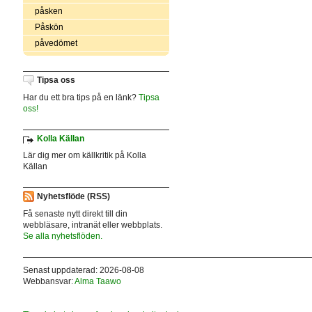
påsken
Påskön
påvedömet
Tipsa oss
Har du ett bra tips på en länk?
Tipsa
oss!
Kolla Källan
Lär dig mer om källkritik på Kolla
Källan
Nyhetsflöde (RSS)
Få senaste nytt direkt till din
webbläsare, intranät eller webbplats.
Se alla nyhetsflöden.
Senast uppdaterad: 2026-08-08
Webbansvar:
Alma Taawo