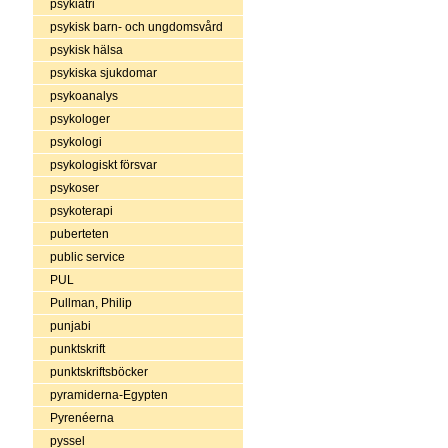
psykiatri
psykisk barn- och ungdomsvård
psykisk hälsa
psykiska sjukdomar
psykoanalys
psykologer
psykologi
psykologiskt försvar
psykoser
psykoterapi
puberteten
public service
PUL
Pullman, Philip
punjabi
punktskrift
punktskriftsböcker
pyramiderna-Egypten
Pyrenéerna
pyssel