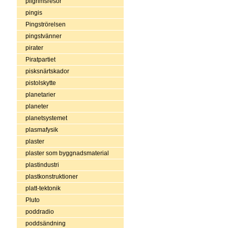
pilgrimsresor
pingis
Pingströrelsen
pingstvänner
pirater
Piratpartiet
pisksnärtskador
pistolskytte
planetarier
planeter
planetsystemet
plasmafysik
plaster
plaster som byggnadsmaterial
plastindustri
plastkonstruktioner
platt-tektonik
Pluto
poddradio
poddsändning