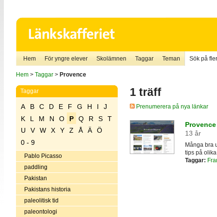
Hem
För yngre elever
Skolämnen
Taggar
Teman
Sök på fler
Hem
>
Taggar
>
Provence
1 träff
Taggar
A
B
C
D
E
F
G
H
I
J
Prenumerera på nya länkar
K
L
M
N
O
P
Q
R
S
T
Provence 
U
V
W
X
Y
Z
Å
Ä
Ö
13 år
0 - 9
Många bra u
tips på olik
Pablo Picasso
Taggar:
Fra
paddling
Pakistan
Pakistans historia
paleolitisk tid
paleontologi