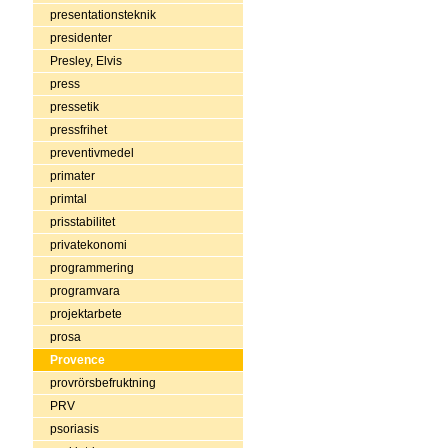
presentationsteknik
presidenter
Presley, Elvis
press
pressetik
pressfrihet
preventivmedel
primater
primtal
prisstabilitet
privatekonomi
programmering
programvara
projektarbete
prosa
Provence
provrörsbefruktning
PRV
psoriasis