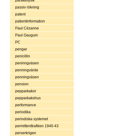
partikelfysik
passiv rökning
patent
patientinformation
Paul Cézanne
Paul Gauguin
PC
pengar
penicillin
peninngväsen
penningvärde
penningväsen
pension
pepparkakor
pepparkakshus
performance
periodika
periodiska systemet
permittenttrafiken 1940-43
perserkrigen