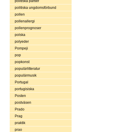
politiska partier
politiska ungdomsförbund
pollen
pollenallergi
pollenprognoser
polska
polyeder
Pompeji
pop
popkonst
populärlitteratur
populärmusik
Portugal
portugisiska
Posten
postväsen
Prado
Prag
praktik
prao