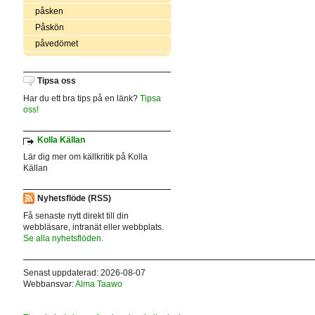
påsken
Påskön
påvedömet
Tipsa oss
Har du ett bra tips på en länk?
Tipsa
oss!
Kolla Källan
Lär dig mer om källkritik på Kolla
Källan
Nyhetsflöde (RSS)
Få senaste nytt direkt till din
webbläsare, intranät eller webbplats.
Se alla nyhetsflöden.
Senast uppdaterad: 2026-08-07
Webbansvar:
Alma Taawo