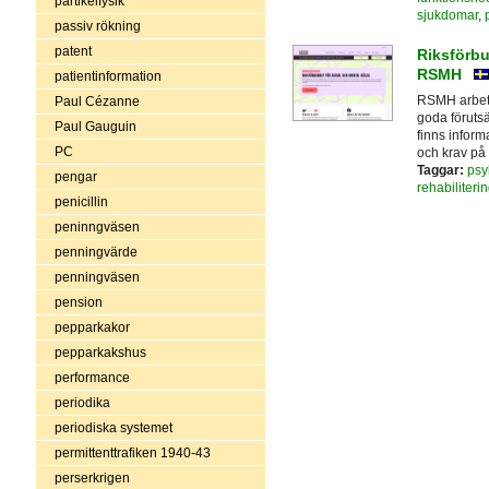
partikelfysik
sjukdomar
,
passiv rökning
patent
Riksförbu
RSMH
patientinformation
RSMH arbeta
Paul Cézanne
goda förutsät
Paul Gauguin
finns infor
PC
och krav på 
Taggar:
psyk
pengar
rehabiliteri
penicillin
peninngväsen
penningvärde
penningväsen
pension
pepparkakor
pepparkakshus
performance
periodika
periodiska systemet
permittenttrafiken 1940-43
perserkrigen