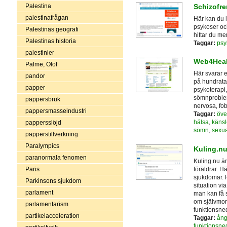
Palestina
Schizofre
palestinafrågan
Här kan du 
psykoser och
Palestinas geografi
hittar du me
Palestinas historia
Taggar:
psyk
palestinier
Web4Heal
Palme, Olof
Här svarar 
pandor
på hundrata
papper
psykoterapi
sömnproblem,
pappersbruk
nervosa, fo
pappersmasseindustri
Taggar:
öve
hälsa
,
känsl
pappersslöjd
sömn
,
sexua
papperstillverkning
Paralympics
Kuling.nu 
paranormala fenomen
Kuling.nu är
föräldrar. H
Paris
sjukdomar. 
Parkinsons sjukdom
situation vi
parlament
man kan få s
om självmor
parlamentarism
funktionsned
partikelacceleration
Taggar:
ång
funktionsne