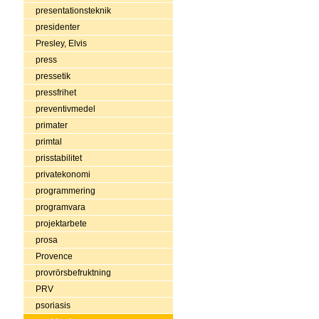
presentationsteknik
presidenter
Presley, Elvis
press
pressetik
pressfrihet
preventivmedel
primater
primtal
prisstabilitet
privatekonomi
programmering
programvara
projektarbete
prosa
Provence
provrörsbefruktning
PRV
psoriasis