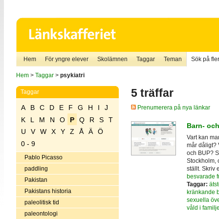
Hem
För yngre elever
Skolämnen
Taggar
Teman
Sök på fler
Hem
>
Taggar
>
psykiatri
5 träffar
Taggar
A
B
C
D
E
F
G
H
I
J
Prenumerera på nya länkar
K
L
M
N
O
P
Q
R
S
T
Barn- oc
U
V
W
X
Y
Z
Å
Ä
Ö
Vart kan man
0 - 9
mår dåligt?
och BUP? Sv
Pablo Picasso
Stockholm, 
ställt. Skriv 
paddling
besvarade f
Pakistan
Taggar:
äts
Pakistans historia
kränkande 
sexuella öv
paleolitisk tid
våld i familj
paleontologi