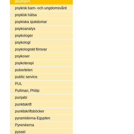
psykiatri
psykisk barn- och ungdomsvård
psykisk hälsa
psykiska sjukdomar
psykoanalys
psykologer
psykologi
psykologiskt försvar
psykoser
psykoterapi
puberteten
public service
PUL
Pullman, Philip
punjabi
punktskrift
punktskriftsböcker
pyramiderna-Egypten
Pyrenéerna
pyssel