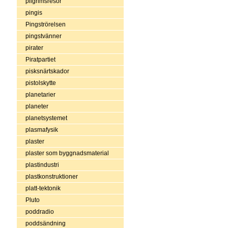
pilgrimsresor
pingis
Pingströrelsen
pingstvänner
pirater
Piratpartiet
pisksnärtskador
pistolskytte
planetarier
planeter
planetsystemet
plasmafysik
plaster
plaster som byggnadsmaterial
plastindustri
plastkonstruktioner
platt-tektonik
Pluto
poddradio
poddsändning