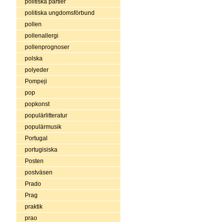
politiska partier
politiska ungdomsförbund
pollen
pollenallergi
pollenprognoser
polska
polyeder
Pompeji
pop
popkonst
populärlitteratur
populärmusik
Portugal
portugisiska
Posten
postväsen
Prado
Prag
praktik
prao