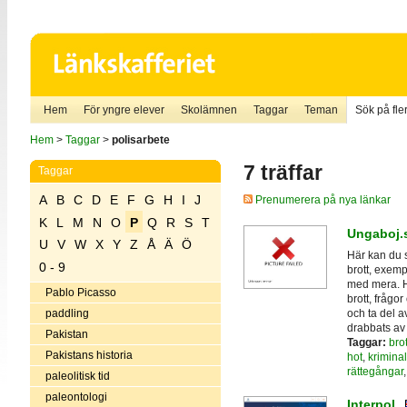
Hem
För yngre elever
Skolämnen
Taggar
Teman
Sök på fler
Hem
>
Taggar
>
polisarbete
7 träffar
Taggar
A
B
C
D
E
F
G
H
I
J
Prenumerera på nya länkar
K
L
M
N
O
P
Q
R
S
T
Ungaboj.
U
V
W
X
Y
Z
Å
Ä
Ö
Här kan du 
0 - 9
brott, exemp
med mera. Hä
Pablo Picasso
brott, frågo
och ta del 
paddling
drabbats av 
Pakistan
Taggar:
brot
Pakistans historia
hot
,
kriminal
rättegångar
paleolitisk tid
paleontologi
Interpol