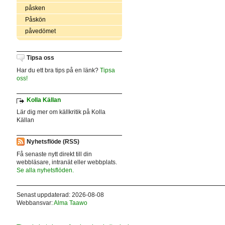
påsken
Påskön
påvedömet
Tipsa oss
Har du ett bra tips på en länk?
Tipsa
oss!
Kolla Källan
Lär dig mer om källkritik på Kolla
Källan
Nyhetsflöde (RSS)
Få senaste nytt direkt till din
webbläsare, intranät eller webbplats.
Se alla nyhetsflöden.
Senast uppdaterad: 2026-08-08
Webbansvar:
Alma Taawo