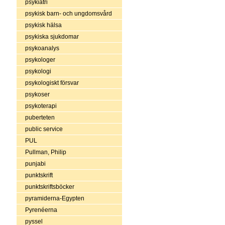
psykiatri
psykisk barn- och ungdomsvård
psykisk hälsa
psykiska sjukdomar
psykoanalys
psykologer
psykologi
psykologiskt försvar
psykoser
psykoterapi
puberteten
public service
PUL
Pullman, Philip
punjabi
punktskrift
punktskriftsböcker
pyramiderna-Egypten
Pyrenéerna
pyssel