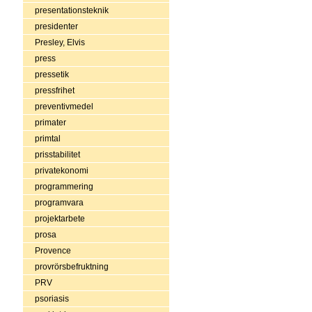
presentationsteknik
presidenter
Presley, Elvis
press
pressetik
pressfrihet
preventivmedel
primater
primtal
prisstabilitet
privatekonomi
programmering
programvara
projektarbete
prosa
Provence
provrörsbefruktning
PRV
psoriasis