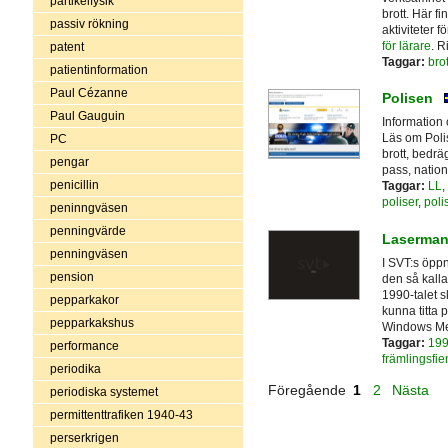
partikelfysik
brott. Här f
passiv rökning
aktiviteter f
för lärare
. R
patent
Taggar:
bro
patientinformation
Paul Cézanne
Polisen
Paul Gauguin
Information
Läs om Polis
PC
brott, bedrä
pengar
pass, nation
penicillin
Taggar:
LL
,
poliser
,
poli
peninngväsen
penningvärde
Laserman
penningväsen
I SVT:s öppn
pension
den så kall
1990-talet s
pepparkakor
kunna titta 
pepparkakshus
Windows Med
Taggar:
199
performance
främlingsfie
periodika
Föregående
1
2
Nästa
periodiska systemet
permittenttrafiken 1940-43
perserkrigen