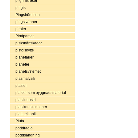
pilgrimsresor
pingis
Pingströrelsen
pingstvänner
pirater
Piratpartiet
pisksnärtskador
pistolskytte
planetarier
planeter
planetsystemet
plasmafysik
plaster
plaster som byggnadsmaterial
plastindustri
plastkonstruktioner
platt-tektonik
Pluto
poddradio
poddsändning