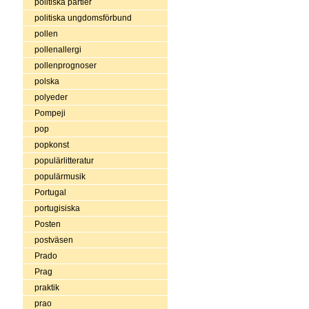
politiska partier
politiska ungdomsförbund
pollen
pollenallergi
pollenprognoser
polska
polyeder
Pompeji
pop
popkonst
populärlitteratur
populärmusik
Portugal
portugisiska
Posten
postväsen
Prado
Prag
praktik
prao