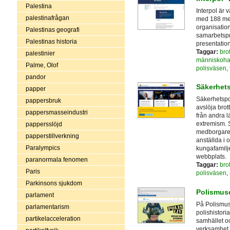
Palestina
Interpol är 
palestinafrågan
med 188 med
organisatio
Palestinas geografi
samarbetspri
Palestinas historia
presentatio
Taggar:
bro
palestinier
människoha
Palme, Olof
polisväsen
,
pandor
Säkerhet
papper
Säkerhetspol
pappersbruk
avslöja brot
pappersmasseindustri
från andra lä
extremism. S
pappersslöjd
medborgares 
papperstillverkning
anställda i 
Paralympics
kungafamilj
webbplats.
paranormala fenomen
Taggar:
brot
Paris
polisväsen
,
Parkinsons sjukdom
Polismus
parlament
På Polismus
parlamentarism
polishistoria
partikelacceleration
samhället oc
verksamhet 