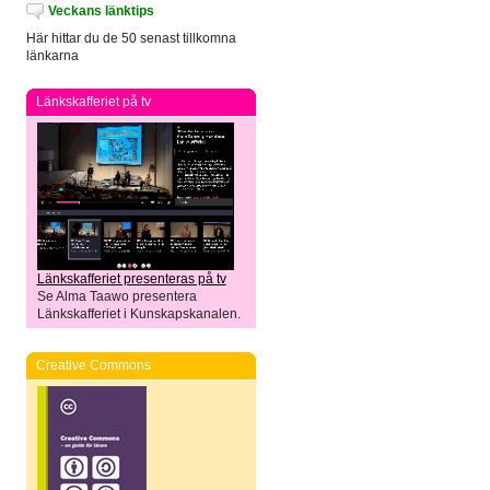
Veckans länktips
Här hittar du de 50 senast tillkomna
länkarna
Länkskafferiet på tv
Länkskafferiet presenteras på tv
Se Alma Taawo presentera
Länkskafferiet i Kunskapskanalen.
Creative Commons