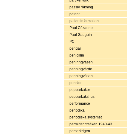
partikelfysik
passiv rökning
patent
patientinformation
Paul Cézanne
Paul Gauguin
PC
pengar
penicillin
peninngväsen
penningvärde
penningväsen
pension
pepparkakor
pepparkakshus
performance
periodika
periodiska systemet
permittenttrafiken 1940-43
perserkrigen