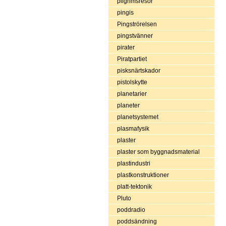
pilgrimsresor
pingis
Pingströrelsen
pingstvänner
pirater
Piratpartiet
pisksnärtskador
pistolskytte
planetarier
planeter
planetsystemet
plasmafysik
plaster
plaster som byggnadsmaterial
plastindustri
plastkonstruktioner
platt-tektonik
Pluto
poddradio
poddsändning