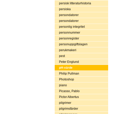
persisk litteraturhistoria
persiska
persondatorer
persondatorer
personlig integritet
personnummer
personregister
personuppgiftslagen
perukmakeri
pest
Peter Englund
pH-värde
Philip Pullman
Photoshop
piano
Picasso, Pablo
Pictor Albertus
pilgrimer
pilgrimsfärder