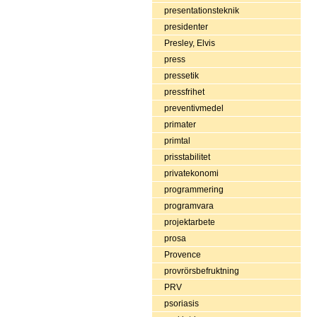
presentationsteknik
presidenter
Presley, Elvis
press
pressetik
pressfrihet
preventivmedel
primater
primtal
prisstabilitet
privatekonomi
programmering
programvara
projektarbete
prosa
Provence
provrörsbefruktning
PRV
psoriasis