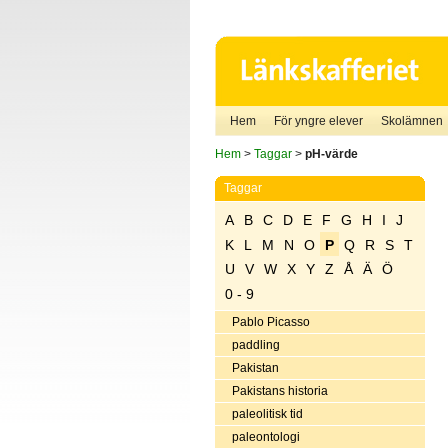
Hem
För yngre elever
Skolämnen
Hem
>
Taggar
>
pH-värde
Taggar
A
B
C
D
E
F
G
H
I
J
K
L
M
N
O
P
Q
R
S
T
U
V
W
X
Y
Z
Å
Ä
Ö
0 - 9
Pablo Picasso
paddling
Pakistan
Pakistans historia
paleolitisk tid
paleontologi