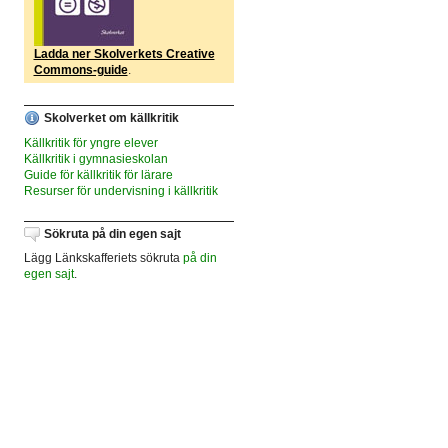
Ladda ner Skolverkets Creative
Commons-guide
.
Skolverket om källkritik
Källkritik för yngre elever
Källkritik i gymnasieskolan
Guide för källkritik för lärare
Resurser för undervisning i källkritik
Sökruta på din egen sajt
Lägg Länkskafferiets sökruta
på din
egen sajt
.