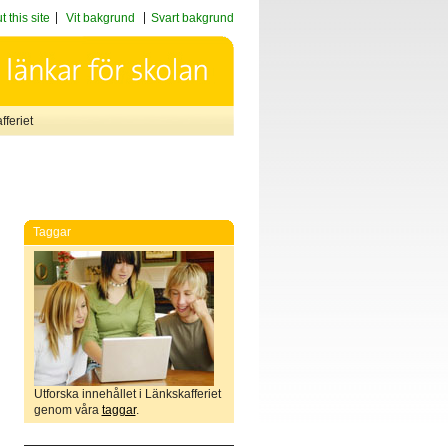
 this site
Vit bakgrund
Svart bakgrund
feriet
Taggar
Utforska innehållet i Länkskafferiet
genom våra
taggar
.