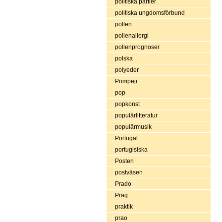
politiska partier
politiska ungdomsförbund
pollen
pollenallergi
pollenprognoser
polska
polyeder
Pompeji
pop
popkonst
populärlitteratur
populärmusik
Portugal
portugisiska
Posten
postväsen
Prado
Prag
praktik
prao