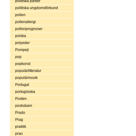
politiska partier
politiska ungdomsförbund
pollen
pollenallergi
pollenprognoser
polska
polyeder
Pompeji
pop
popkonst
populärlitteratur
populärmusik
Portugal
portugisiska
Posten
postväsen
Prado
Prag
praktik
prao