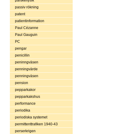
partikelfysik
passiv rökning
patent
patientinformation
Paul Cézanne
Paul Gauguin
PC
pengar
penicillin
peninngväsen
penningvärde
penningväsen
pension
pepparkakor
pepparkakshus
performance
periodika
periodiska systemet
permittenttrafiken 1940-43
perserkrigen