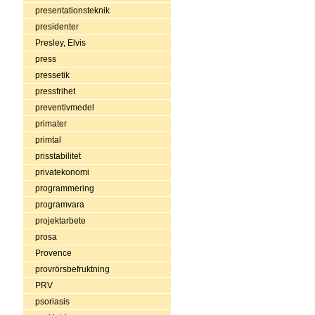
presentationsteknik
presidenter
Presley, Elvis
press
pressetik
pressfrihet
preventivmedel
primater
primtal
prisstabilitet
privatekonomi
programmering
programvara
projektarbete
prosa
Provence
provrörsbefruktning
PRV
psoriasis