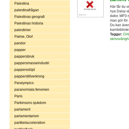
Palestina
Här får du v
palestinafrågan
nya Daisy-s
dator, MP3-s
Palestinas geografi
man gör för 
Palestinas historia
Du kan även 
barnbibliot
palestinier
Taggar:
DAI
Palme, Olof
skrivsvårigh
pandor
papper
pappersbruk
pappersmasseindustri
pappersslöjd
papperstillverkning
Paralympics
paranormala fenomen
Paris
Parkinsons sjukdom
parlament
parlamentarism
partikelacceleration