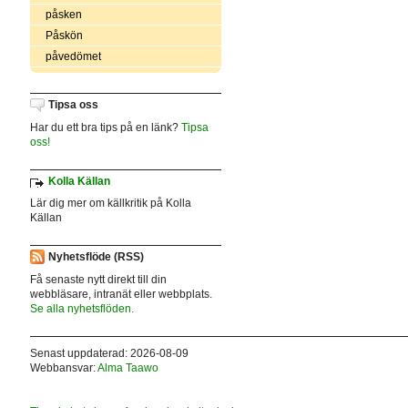
påsken
Påskön
påvedömet
Tipsa oss
Har du ett bra tips på en länk?
Tipsa
oss!
Kolla Källan
Lär dig mer om källkritik på Kolla
Källan
Nyhetsflöde (RSS)
Få senaste nytt direkt till din
webbläsare, intranät eller webbplats.
Se alla nyhetsflöden.
Senast uppdaterad: 2026-08-09
Webbansvar:
Alma Taawo