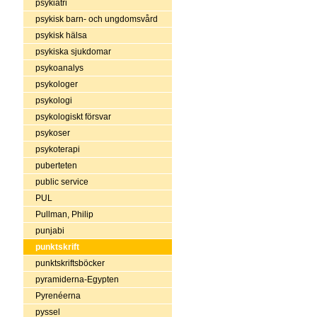
psykiatri
psykisk barn- och ungdomsvård
psykisk hälsa
psykiska sjukdomar
psykoanalys
psykologer
psykologi
psykologiskt försvar
psykoser
psykoterapi
puberteten
public service
PUL
Pullman, Philip
punjabi
punktskrift
punktskriftsböcker
pyramiderna-Egypten
Pyrenéerna
pyssel