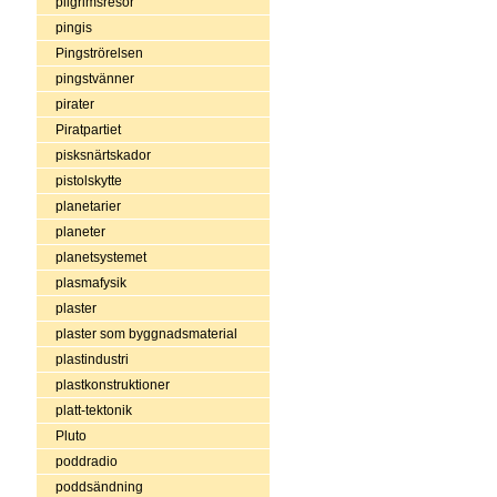
pilgrimsresor
pingis
Pingströrelsen
pingstvänner
pirater
Piratpartiet
pisksnärtskador
pistolskytte
planetarier
planeter
planetsystemet
plasmafysik
plaster
plaster som byggnadsmaterial
plastindustri
plastkonstruktioner
platt-tektonik
Pluto
poddradio
poddsändning