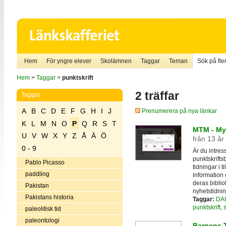
Hem
För yngre elever
Skolämnen
Taggar
Teman
Sök på fler
Hem
>
Taggar
>
punktskrift
2 träffar
Taggar
A
B
C
D
E
F
G
H
I
J
Prenumerera på nya länkar
K
L
M
N
O
P
Q
R
S
T
MTM - Myn
U
V
W
X
Y
Z
Å
Ä
Ö
från 13 år
0 - 9
Är du intress
punktskrifts
Pablo Picasso
tidningar i 
paddling
information
deras biblio
Pakistan
nyhetstidni
Pakistans historia
Taggar:
DAI
punktskrift
,
paleolitisk tid
paleontologi
Barnens 