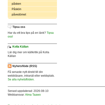
påsken
Påskön
påvedömet
Tipsa oss
Har du ett bra tips på en länk?
Tipsa
oss!
Kolla Källan
Lär dig mer om källkritik på Kolla
Källan
Nyhetsflöde (RSS)
Få senaste nytt direkt till din
webbläsare, intranät eller webbplats.
Se alla nyhetsflöden.
Senast uppdaterad: 2026-08-10
Webbansvar:
Alma Taawo