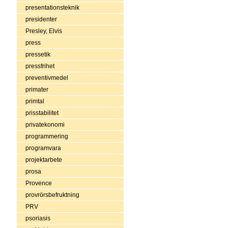
presentationsteknik
presidenter
Presley, Elvis
press
pressetik
pressfrihet
preventivmedel
primater
primtal
prisstabilitet
privatekonomi
programmering
programvara
projektarbete
prosa
Provence
provrörsbefruktning
PRV
psoriasis