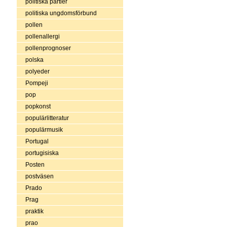
politiska partier
politiska ungdomsförbund
pollen
pollenallergi
pollenprognoser
polska
polyeder
Pompeji
pop
popkonst
populärlitteratur
populärmusik
Portugal
portugisiska
Posten
postväsen
Prado
Prag
praktik
prao