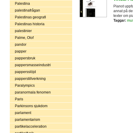
Palestina
Pianot uppfa
palestinafrågan
annat på den
texter om pi
Palestinas geografi
Taggar:
mus
Palestinas historia
palestinier
Palme, Olof
pandor
papper
pappersbruk
pappersmasseindustri
pappersslöjd
papperstillverkning
Paralympics
paranormala fenomen
Paris
Parkinsons sjukdom
parlament
parlamentarism
partikelacceleration