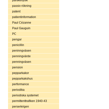
partikelfysik
passiv rökning
patent
patientinformation
Paul Cézanne
Paul Gauguin
PC
pengar
penicillin
peninngväsen
penningvärde
penningväsen
pension
pepparkakor
pepparkakshus
performance
periodika
periodiska systemet
permittenttrafiken 1940-43
perserkrigen