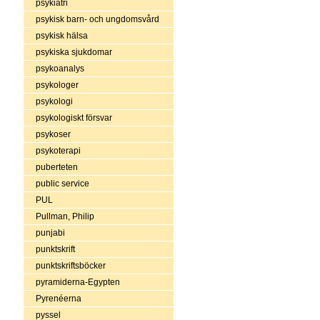
psykiatri
psykisk barn- och ungdomsvård
psykisk hälsa
psykiska sjukdomar
psykoanalys
psykologer
psykologi
psykologiskt försvar
psykoser
psykoterapi
puberteten
public service
PUL
Pullman, Philip
punjabi
punktskrift
punktskriftsböcker
pyramiderna-Egypten
Pyrenéerna
pyssel