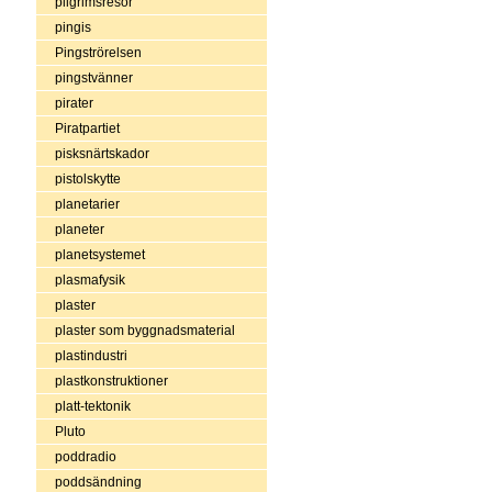
pilgrimsresor
pingis
Pingströrelsen
pingstvänner
pirater
Piratpartiet
pisksnärtskador
pistolskytte
planetarier
planeter
planetsystemet
plasmafysik
plaster
plaster som byggnadsmaterial
plastindustri
plastkonstruktioner
platt-tektonik
Pluto
poddradio
poddsändning