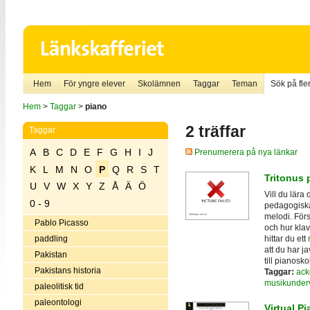
Hem
För yngre elever
Skolämnen
Taggar
Teman
Sök på fler
Hem
>
Taggar
>
piano
2 träffar
Taggar
A
B
C
D
E
F
G
H
I
J
Prenumerera på nya länkar
K
L
M
N
O
P
Q
R
S
T
Tritonus 
U
V
W
X
Y
Z
Å
Ä
Ö
Vill du lära
0 - 9
pedagogiska 
melodi. Förs
Pablo Picasso
och hur klav
hittar du ett
paddling
att du har j
Pakistan
till pianosk
Pakistans historia
Taggar:
ack
musikunder
paleolitisk tid
paleontologi
Virtual 