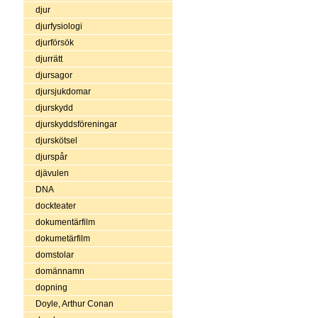
djur
djurfysiologi
djurförsök
djurrätt
djursagor
djursjukdomar
djurskydd
djurskyddsföreningar
djurskötsel
djurspår
djävulen
DNA
dockteater
dokumentärfilm
dokumetärfilm
domstolar
domännamn
dopning
Doyle, Arthur Conan