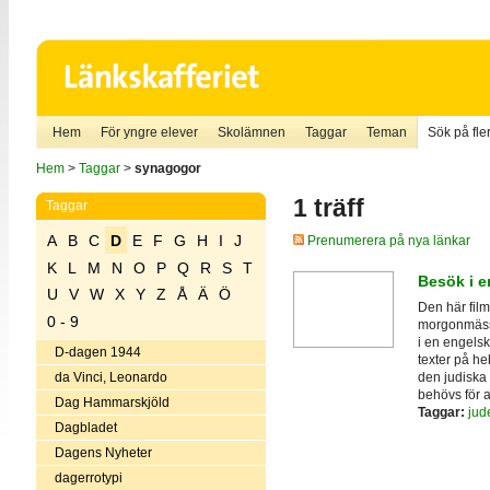
Hem
För yngre elever
Skolämnen
Taggar
Teman
Sök på fler
Hem
>
Taggar
>
synagogor
1 träff
Taggar
A
B
C
D
E
F
G
H
I
J
Prenumerera på nya länkar
K
L
M
N
O
P
Q
R
S
T
Besök i 
U
V
W
X
Y
Z
Å
Ä
Ö
Den här film
0 - 9
morgonmässa,
i en engels
D-dagen 1944
texter på he
den judiska
da Vinci, Leonardo
behövs för a
Dag Hammarskjöld
Taggar:
ju
Dagbladet
Dagens Nyheter
dagerrotypi