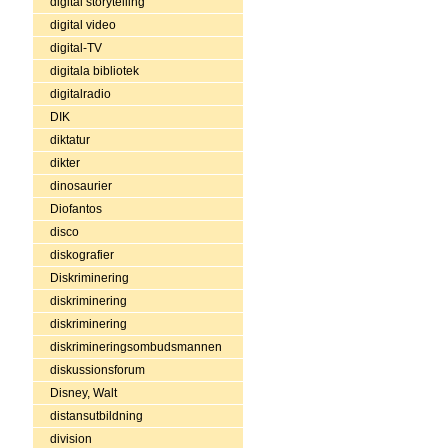
digital storytelling
digital video
digital-TV
digitala bibliotek
digitalradio
DIK
diktatur
dikter
dinosaurier
Diofantos
disco
diskografier
Diskriminering
diskriminering
diskriminering
diskrimineringsombudsmannen
diskussionsforum
Disney, Walt
distansutbildning
division