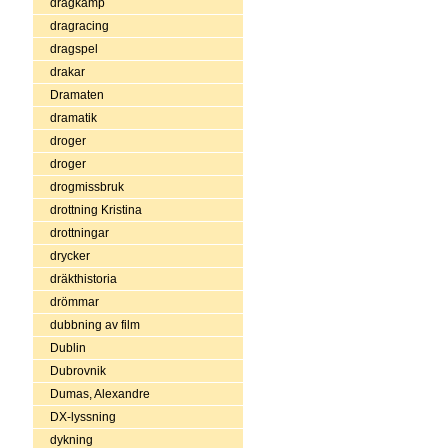
dragkamp
dragracing
dragspel
drakar
Dramaten
dramatik
droger
droger
drogmissbruk
drottning Kristina
drottningar
drycker
dräkthistoria
drömmar
dubbning av film
Dublin
Dubrovnik
Dumas, Alexandre
DX-lyssning
dykning