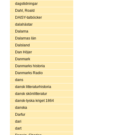
dagstidningar
Dahl, Roald
DAISY-talböcker
dalahästar
Dalarna
Dalarnas län
Dalsland
Dan Höjer
Danmark
Danmarks historia
Danmarks Radio
dans
dansk litteraturhistoria
dansk skönlitteratur
dansk-tyska kriget 1864
danska
Darfur
dari
dart