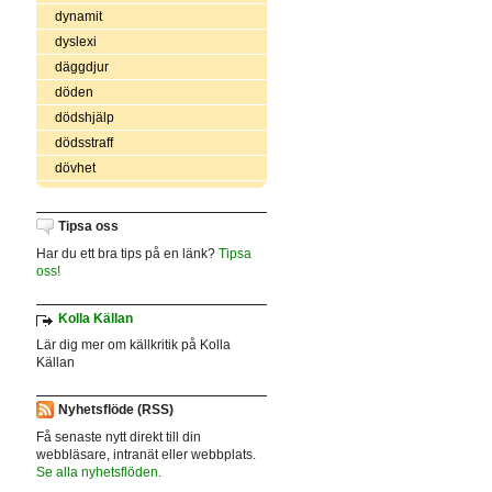
dynamit
dyslexi
däggdjur
döden
dödshjälp
dödsstraff
dövhet
Tipsa oss
Har du ett bra tips på en länk?
Tipsa
oss!
Kolla Källan
Lär dig mer om källkritik på Kolla
Källan
Nyhetsflöde (RSS)
Få senaste nytt direkt till din
webbläsare, intranät eller webbplats.
Se alla nyhetsflöden.