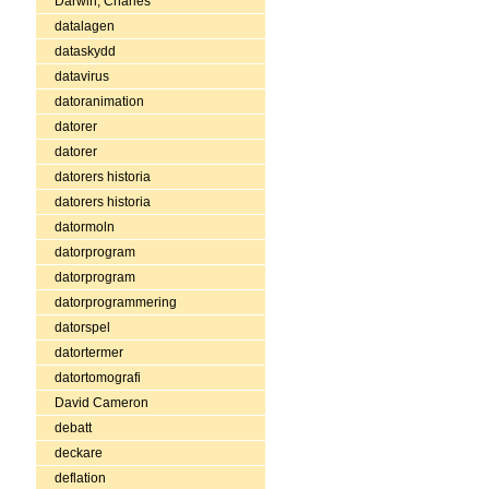
Darwin, Charles
datalagen
dataskydd
datavirus
datoranimation
datorer
datorer
datorers historia
datorers historia
datormoln
datorprogram
datorprogram
datorprogrammering
datorspel
datortermer
datortomografi
David Cameron
debatt
deckare
deflation