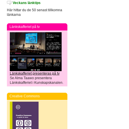
Veckans länktips
Här hittar du de 50 senast tillkomna
länkarna
Länkskafferiet på tv
Länkskafferiet presenteras på tv
Se Alma Taawo presentera
Länkskafferiet i Kunskapskanalen.
Creative Commons