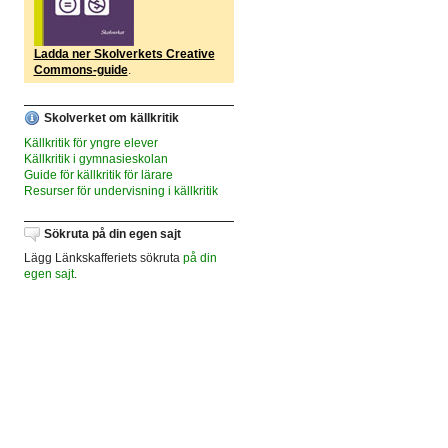
Ladda ner Skolverkets Creative
Commons-guide
.
Skolverket om källkritik
Källkritik för yngre elever
Källkritik i gymnasieskolan
Guide för källkritik för lärare
Resurser för undervisning i källkritik
Sökruta på din egen sajt
Lägg Länkskafferiets sökruta
på din
egen sajt
.