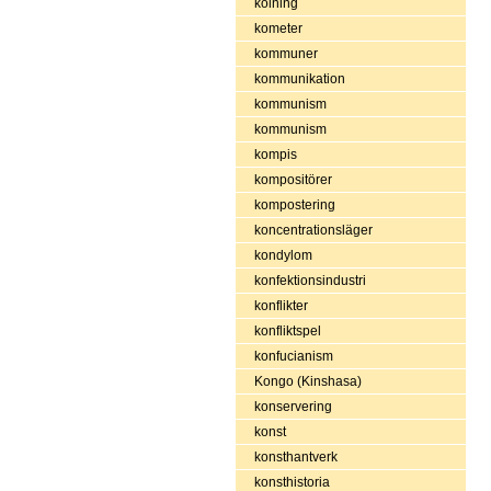
kolning
kometer
kommuner
kommunikation
kommunism
kommunism
kompis
kompositörer
kompostering
koncentrationsläger
kondylom
konfektionsindustri
konflikter
konfliktspel
konfucianism
Kongo (Kinshasa)
konservering
konst
konsthantverk
konsthistoria