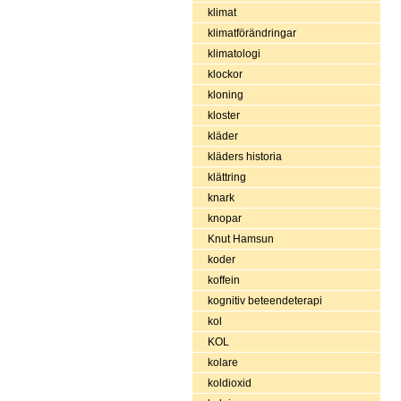
klimat
klimatförändringar
klimatologi
klockor
kloning
kloster
kläder
kläders historia
klättring
knark
knopar
Knut Hamsun
koder
koffein
kognitiv beteendeterapi
kol
KOL
kolare
koldioxid