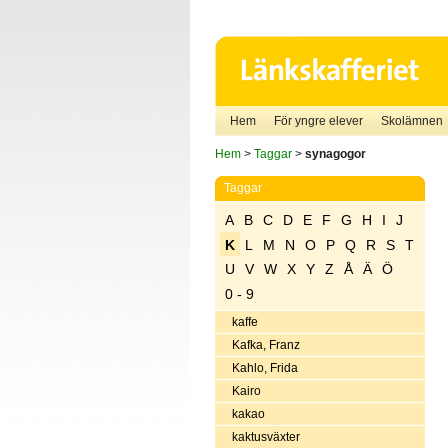
Hem
För yngre elever
Skolämnen
Hem
>
Taggar
>
synagogor
Taggar
A
B
C
D
E
F
G
H
I
J
K
L
M
N
O
P
Q
R
S
T
U
V
W
X
Y
Z
Å
Ä
Ö
0 - 9
kaffe
Kafka, Franz
Kahlo, Frida
Kairo
kakao
kaktusväxter