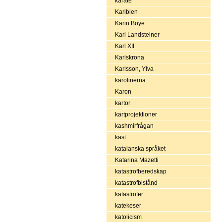
karate
Karibien
Karin Boye
Karl Landsteiner
Karl XII
Karlskrona
Karlsson, Ylva
karolinerna
Karon
kartor
kartprojektioner
kashmirfrågan
kast
katalanska språket
Katarina Mazetti
katastrofberedskap
katastrofbistånd
katastrofer
katekeser
katolicism