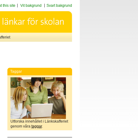
 this site
Vit bakgrund
Svart bakgrund
feriet
Taggar
Utforska innehållet i Länkskafferiet
genom våra
taggar
.