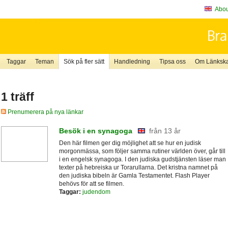
About
Taggar
Teman
Sök på fler sätt
Handledning
Tipsa oss
Om Länkskaf
1 träff
Prenumerera på nya länkar
Besök i en synagoga
från 13 år
Den här filmen ger dig möjlighet att se hur en judisk
morgonmässa, som följer samma rutiner världen över, går till
i en engelsk synagoga. I den judiska gudstjänsten läser man
texter på hebreiska ur Torarullarna. Det kristna namnet på
den judiska bibeln är Gamla Testamentet. Flash Player
behövs för att se filmen.
Taggar:
judendom