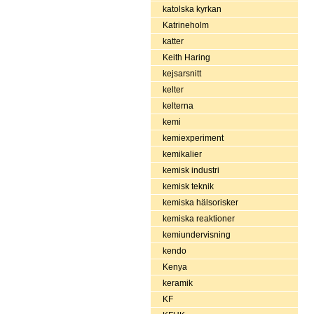
katolska kyrkan
Katrineholm
katter
Keith Haring
kejsarsnitt
kelter
kelterna
kemi
kemiexperiment
kemikalier
kemisk industri
kemisk teknik
kemiska hälsorisker
kemiska reaktioner
kemiundervisning
kendo
Kenya
keramik
KF