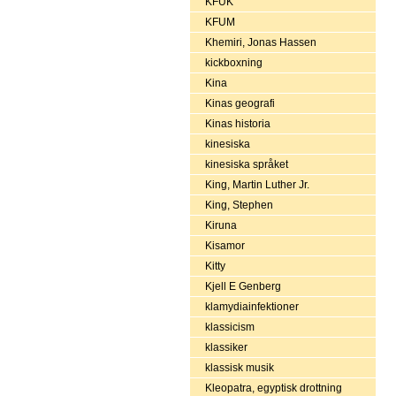
KFUK
KFUM
Khemiri, Jonas Hassen
kickboxning
Kina
Kinas geografi
Kinas historia
kinesiska
kinesiska språket
King, Martin Luther Jr.
King, Stephen
Kiruna
Kisamor
Kitty
Kjell E Genberg
klamydiainfektioner
klassicism
klassiker
klassisk musik
Kleopatra, egyptisk drottning