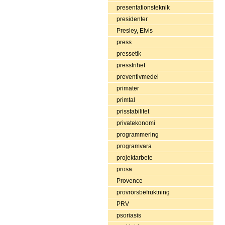
presentationsteknik
presidenter
Presley, Elvis
press
pressetik
pressfrihet
preventivmedel
primater
primtal
prisstabilitet
privatekonomi
programmering
programvara
projektarbete
prosa
Provence
provrörsbefruktning
PRV
psoriasis