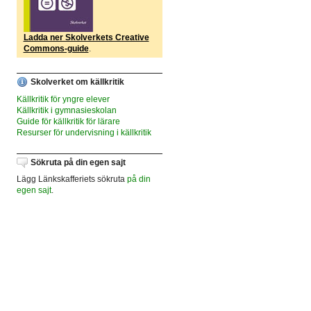
Ladda ner Skolverkets Creative
Commons-guide
.
Skolverket om källkritik
Källkritik för yngre elever
Källkritik i gymnasieskolan
Guide för källkritik för lärare
Resurser för undervisning i källkritik
Sökruta på din egen sajt
Lägg Länkskafferiets sökruta
på din
egen sajt
.