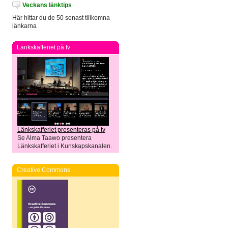
Veckans länktips
Här hittar du de 50 senast tillkomna
länkarna
Länkskafferiet på tv
Länkskafferiet presenteras på tv
Se Alma Taawo presentera
Länkskafferiet i Kunskapskanalen.
Creative Commons