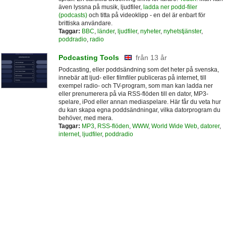
även lyssna på musik, ljudfiler,
ladda ner podd-filer
(podcasts)
och titta på videoklipp - en del är enbart för
brittiska användare.
Taggar:
BBC
,
länder
,
ljudfiler
,
nyheter
,
nyhetstjänster
,
poddradio
,
radio
Podcasting Tools
från 13 år
Podcasting, eller poddsändning som det heter på svenska,
innebär att ljud- eller filmfiler publiceras på internet, till
exempel radio- och TV-program, som man kan ladda ner
eller prenumerera på via RSS-flöden till en dator, MP3-
spelare, iPod eller annan mediaspelare. Här får du veta hur
du kan skapa egna poddsändningar, vilka datorprogram du
behöver, med mera.
Taggar:
MP3
,
RSS-flöden
,
WWW
,
World Wide Web
,
datorer
,
internet
,
ljudfiler
,
poddradio