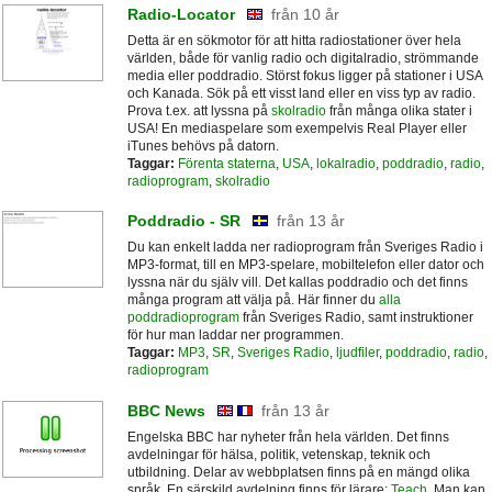
Radio-Locator
från 10 år
Detta är en sökmotor för att hitta radiostationer över hela
världen, både för vanlig radio och digitalradio, strömmande
media eller poddradio. Störst fokus ligger på stationer i USA
och Kanada. Sök på ett visst land eller en viss typ av radio.
Prova t.ex. att lyssna på
skolradio
från många olika stater i
USA! En mediaspelare som exempelvis Real Player eller
iTunes behövs på datorn.
Taggar:
Förenta staterna
,
USA
,
lokalradio
,
poddradio
,
radio
,
radioprogram
,
skolradio
Poddradio - SR
från 13 år
Du kan enkelt ladda ner radioprogram från Sveriges Radio i
MP3-format, till en MP3-spelare, mobiltelefon eller dator och
lyssna när du själv vill. Det kallas poddradio och det finns
många program att välja på. Här finner du
alla
poddradioprogram
från Sveriges Radio, samt instruktioner
för hur man laddar ner programmen.
Taggar:
MP3
,
SR
,
Sveriges Radio
,
ljudfiler
,
poddradio
,
radio
,
radioprogram
BBC News
från 13 år
Engelska BBC har nyheter från hela världen. Det finns
avdelningar för hälsa, politik, vetenskap, teknik och
utbildning. Delar av webbplatsen finns på en mängd olika
språk. En särskild avdelning finns för lärare:
Teach
. Man kan