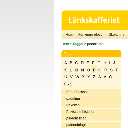
Hem
För yngre elever
Skolämnen
Hem
>
Taggar
>
poddradio
Taggar
A
B
C
D
E
F
G
H
I
J
K
L
M
N
O
P
Q
R
S
T
U
V
W
X
Y
Z
Å
Ä
Ö
0 - 9
Pablo Picasso
paddling
Pakistan
Pakistans historia
paleolitisk tid
paleontologi