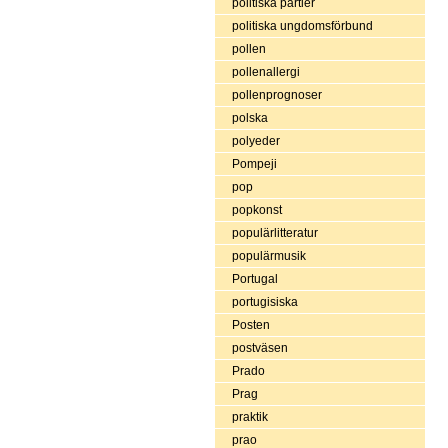
politiska partier
politiska ungdomsförbund
pollen
pollenallergi
pollenprognoser
polska
polyeder
Pompeji
pop
popkonst
populärlitteratur
populärmusik
Portugal
portugisiska
Posten
postväsen
Prado
Prag
praktik
prao