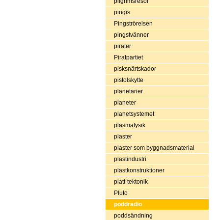
pilgrimsresor
pingis
Pingströrelsen
pingstvänner
pirater
Piratpartiet
pisksnärtskador
pistolskytte
planetarier
planeter
planetsystemet
plasmafysik
plaster
plaster som byggnadsmaterial
plastindustri
plastkonstruktioner
platt-tektonik
Pluto
poddradio
poddsändning