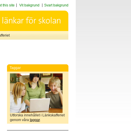
 this site
Vit bakgrund
Svart bakgrund
feriet
Taggar
Utforska innehållet i Länkskafferiet
genom våra
taggar
.