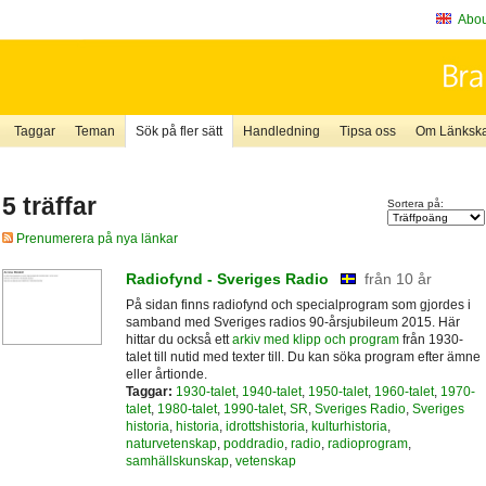
About
Taggar
Teman
Sök på fler sätt
Handledning
Tipsa oss
Om Länkskaf
5 träffar
Sortera på:
Prenumerera på nya länkar
Radiofynd - Sveriges Radio
från 10 år
På sidan finns radiofynd och specialprogram som gjordes i
samband med Sveriges radios 90-årsjubileum 2015. Här
hittar du också ett
arkiv med klipp och program
från 1930-
talet till nutid med texter till. Du kan söka program efter ämne
eller årtionde.
Taggar:
1930-talet
,
1940-talet
,
1950-talet
,
1960-talet
,
1970-
talet
,
1980-talet
,
1990-talet
,
SR
,
Sveriges Radio
,
Sveriges
historia
,
historia
,
idrottshistoria
,
kulturhistoria
,
naturvetenskap
,
poddradio
,
radio
,
radioprogram
,
samhällskunskap
,
vetenskap