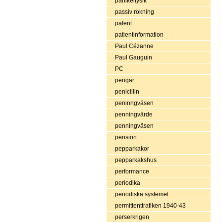
partikelfysik
passiv rökning
patent
patientinformation
Paul Cézanne
Paul Gauguin
PC
pengar
penicillin
peninngväsen
penningvärde
penningväsen
pension
pepparkakor
pepparkakshus
performance
periodika
periodiska systemet
permittenttrafiken 1940-43
perserkrigen