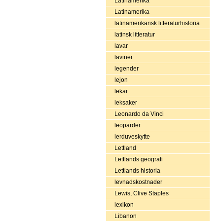
Latinamerika
Latinamerika
latinamerikansk litteraturhistoria
latinsk litteratur
lavar
laviner
legender
lejon
lekar
leksaker
Leonardo da Vinci
leoparder
lerduveskytte
Lettland
Lettlands geografi
Lettlands historia
levnadskostnader
Lewis, Clive Staples
lexikon
Libanon