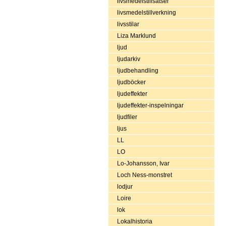
livsmedelstillsatser
livsmedelstillverkning
livsstilar
Liza Marklund
ljud
ljudarkiv
ljudbehandling
ljudböcker
ljudeffekter
ljudeffekter-inspelningar
ljudfiler
ljus
LL
LO
Lo-Johansson, Ivar
Loch Ness-monstret
lodjur
Loire
lok
Lokalhistoria