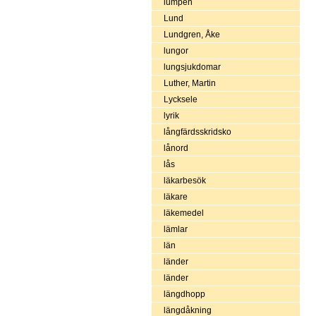
lumpen
Lund
Lundgren, Åke
lungor
lungsjukdomar
Luther, Martin
Lycksele
lyrik
långfärdsskridsko
lånord
lås
läkarbesök
läkare
läkemedel
lämlar
län
länder
länder
längdhopp
längdåkning