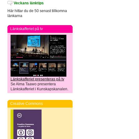
Veckans länktips
Här hittar du de 50 senast tillkomna
länkarna
Länkskafferiet på tv
Länkskafferiet presenteras på tv
Se Alma Taawo presentera
Länkskafferiet i Kunskapskanalen.
Creative Commons