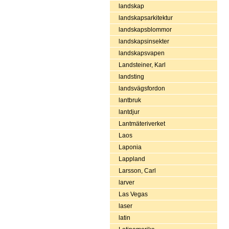
landskap
landskapsarkitektur
landskapsblommor
landskapsinsekter
landskapsvapen
Landsteiner, Karl
landsting
landsvägsfordon
lantbruk
lantdjur
Lantmäteriverket
Laos
Laponia
Lappland
Larsson, Carl
larver
Las Vegas
laser
latin