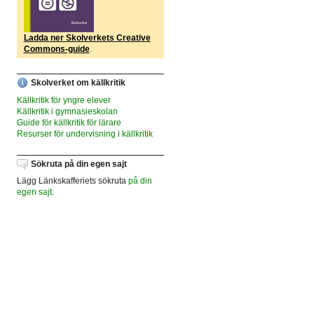
Ladda ner Skolverkets Creative
Commons-guide
.
Skolverket om källkritik
Källkritik för yngre elever
Källkritik i gymnasieskolan
Guide för källkritik för lärare
Resurser för undervisning i källkritik
Sökruta på din egen sajt
Lägg Länkskafferiets sökruta
på din
egen sajt
.