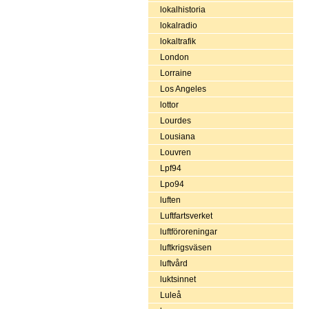
lokalhistoria
lokalradio
lokaltrafik
London
Lorraine
Los Angeles
lottor
Lourdes
Lousiana
Louvren
Lpf94
Lpo94
luften
Luftfartsverket
luftföroreningar
luftkrigsväsen
luftvård
luktsinnet
Luleå