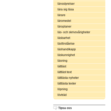
länsstyrelser
lära sig läsa
lärare
läromedel
läroplaner
läs- och skrivsvårigheter
läsbarhet
läsförståelse
läshandikapp
läskunnighet
läsning
lättläst
lättläst text
lättlästa nyheter
lättlästa texter
löpning
lövträd
Tipsa oss