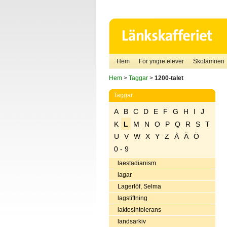
Hem
För yngre elever
Skolämnen
Hem
>
Taggar
>
1200-talet
Taggar
A
B
C
D
E
F
G
H
I
J
K
L
M
N
O
P
Q
R
S
T
U
V
W
X
Y
Z
Å
Ä
Ö
0 - 9
laestadianism
lagar
Lagerlöf, Selma
lagstiftning
laktosintolerans
landsarkiv