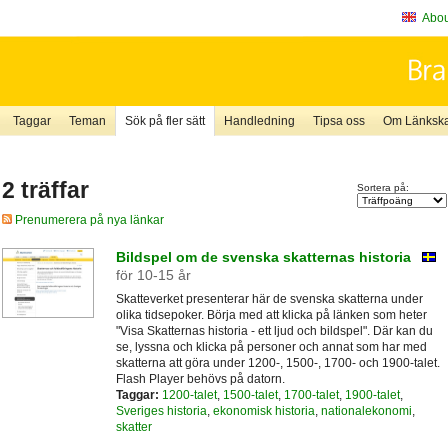
About
Taggar
Teman
Sök på fler sätt
Handledning
Tipsa oss
Om Länkskaf
2 träffar
Sortera på:
Prenumerera på nya länkar
Bildspel om de svenska skatternas historia
för 10-15 år
Skatteverket presenterar här de svenska skatterna under
olika tidsepoker. Börja med att klicka på länken som heter
"Visa Skatternas historia - ett ljud och bildspel". Där kan du
se, lyssna och klicka på personer och annat som har med
skatterna att göra under 1200-, 1500-, 1700- och 1900-talet.
Flash Player behövs på datorn.
Taggar:
1200-talet
,
1500-talet
,
1700-talet
,
1900-talet
,
Sveriges historia
,
ekonomisk historia
,
nationalekonomi
,
skatter