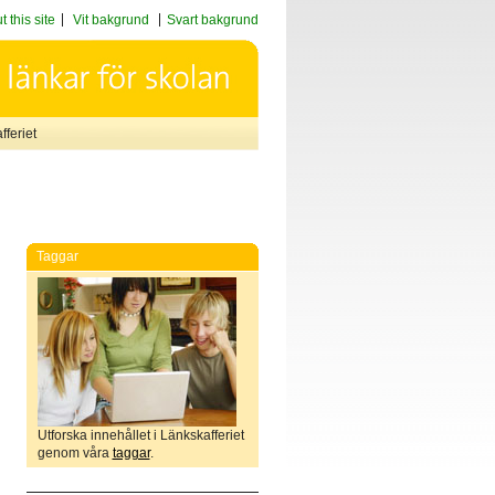
 this site
Vit bakgrund
Svart bakgrund
feriet
Taggar
Utforska innehållet i Länkskafferiet
genom våra
taggar
.