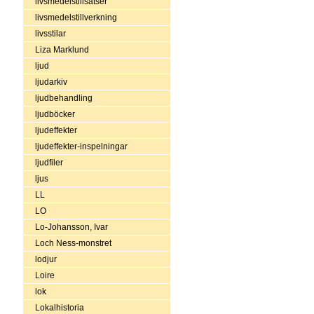
livsmedelstillsatser
livsmedelstillverkning
livsstilar
Liza Marklund
ljud
ljudarkiv
ljudbehandling
ljudböcker
ljudeffekter
ljudeffekter-inspelningar
ljudfiler
ljus
LL
LO
Lo-Johansson, Ivar
Loch Ness-monstret
lodjur
Loire
lok
Lokalhistoria