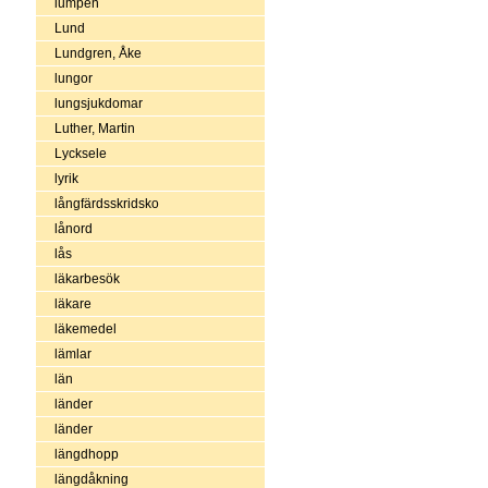
lumpen
Lund
Lundgren, Åke
lungor
lungsjukdomar
Luther, Martin
Lycksele
lyrik
långfärdsskridsko
lånord
lås
läkarbesök
läkare
läkemedel
lämlar
län
länder
länder
längdhopp
längdåkning