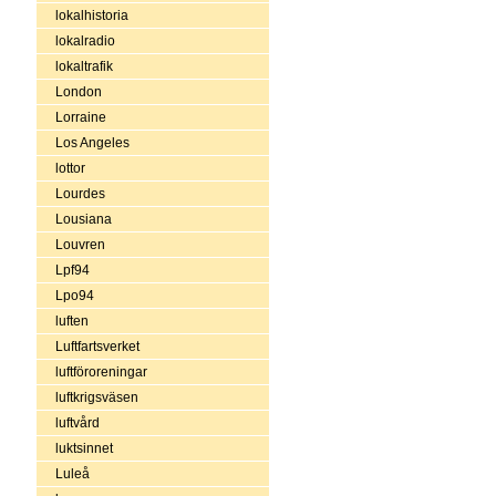
lokalhistoria
lokalradio
lokaltrafik
London
Lorraine
Los Angeles
lottor
Lourdes
Lousiana
Louvren
Lpf94
Lpo94
luften
Luftfartsverket
luftföroreningar
luftkrigsväsen
luftvård
luktsinnet
Luleå