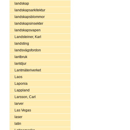
landskap
landskapsarkitektur
landskapsblommor
landskapsinsekter
landskapsvapen
Landsteiner, Karl
landsting
landsvägsfordon
lantbruk
lantdjur
Lantmäteriverket
Laos
Laponia
Lappland
Larsson, Carl
larver
Las Vegas
laser
latin