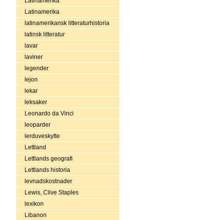
Latinamerika
Latinamerika
latinamerikansk litteraturhistoria
latinsk litteratur
lavar
laviner
legender
lejon
lekar
leksaker
Leonardo da Vinci
leoparder
lerduveskytte
Lettland
Lettlands geografi
Lettlands historia
levnadskostnader
Lewis, Clive Staples
lexikon
Libanon