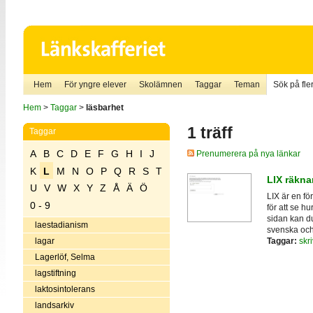
Hem
För yngre elever
Skolämnen
Taggar
Teman
Sök på fler
Hem
>
Taggar
>
läsbarhet
1 träff
Taggar
A
B
C
D
E
F
G
H
I
J
Prenumerera på nya länkar
K
L
M
N
O
P
Q
R
S
T
LIX räkna
U
V
W
X
Y
Z
Å
Ä
Ö
LIX är en fö
0 - 9
för att se hu
sidan kan du
laestadianism
svenska och s
Taggar:
skr
lagar
Lagerlöf, Selma
lagstiftning
laktosintolerans
landsarkiv