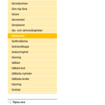
länsstyrelser
lära sig läsa
lärare
läromedel
läroplaner
läs- och skrivsvårigheter
läsbarhet
läsförståelse
läshandikapp
läskunnighet
läsning
lättläst
lättläst text
lättlästa nyheter
lättlästa texter
löpning
lövträd
Tipsa oss