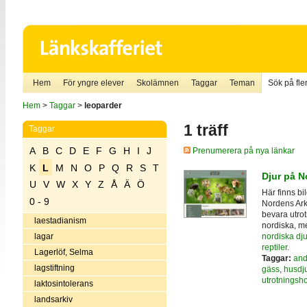
Hem
För yngre elever
Skolämnen
Taggar
Teman
Sök på fler
Hem
>
Taggar
>
leoparder
1 träff
Taggar
A
B
C
D
E
F
G
H
I
J
Prenumerera på nya länkar
K
L
M
N
O
P
Q
R
S
T
Djur på N
U
V
W
X
Y
Z
Å
Ä
Ö
Här finns bi
0 - 9
Nordens Ark,
bevara utrot
laestadianism
nordiska, m
nordiska dju
lagar
reptiler
.
Lagerlöf, Selma
Taggar:
and
lagstiftning
gäss
,
husdju
utrotningsho
laktosintolerans
landsarkiv