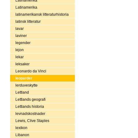
Latinamerika
Latinamerika
latinamerikansk litteraturhistoria
latinsk litteratur
lavar
laviner
legender
lejon
lekar
leksaker
Leonardo da Vinci
leoparder
lerduveskytte
Lettland
Lettlands geografi
Lettlands historia
levnadskostnader
Lewis, Clive Staples
lexikon
Libanon