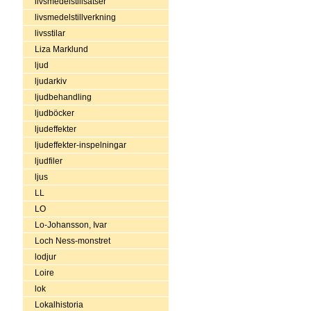
livsmedelstillsatser
livsmedelstillverkning
livsstilar
Liza Marklund
ljud
ljudarkiv
ljudbehandling
ljudböcker
ljudeffekter
ljudeffekter-inspelningar
ljudfiler
ljus
LL
LO
Lo-Johansson, Ivar
Loch Ness-monstret
lodjur
Loire
lok
Lokalhistoria