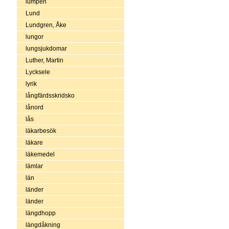
lumpen
Lund
Lundgren, Åke
lungor
lungsjukdomar
Luther, Martin
Lycksele
lyrik
långfärdsskridsko
lånord
lås
läkarbesök
läkare
läkemedel
lämlar
län
länder
länder
längdhopp
längdåkning