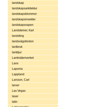
landskap
landskapsarkitektur
landskapsblommor
landskapsinsekter
landskapsvapen
Landsteiner, Karl
landsting
landsvägsfordon
lantbruk
lantdjur
Lantmäteriverket
Laos
Laponia
Lappland
Larsson, Carl
larver
Las Vegas
laser
latin