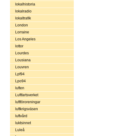
lokalhistoria
lokalradio
lokaltrafik
London
Lorraine
Los Angeles
lottor
Lourdes
Lousiana
Louvren
Lpf94
Lpo94
luften
Luftfartsverket
luftföroreningar
luftkrigsväsen
luftvård
luktsinnet
Luleå