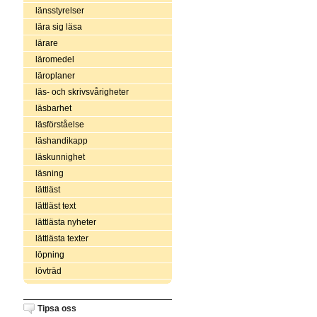
länsstyrelser
lära sig läsa
lärare
läromedel
läroplaner
läs- och skrivsvårigheter
läsbarhet
läsförståelse
läshandikapp
läskunnighet
läsning
lättläst
lättläst text
lättlästa nyheter
lättlästa texter
löpning
lövträd
Tipsa oss