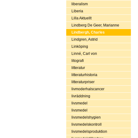
liberalism
Liberia
Lilla Aktuellt
Lindberg De Geer, Marianne
Lindbergh, Charles
Lindgren, Astrid
Linköping
Linné, Carl von
litografi
litteratur
litteraturhistoria
litteraturpriser
livmoderhalscancer
livräddning
livsmedel
livsmedel
livsmedelshygien
livsmedelskontroll
livsmedelsproduktion