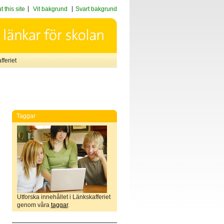
 this site
Vit bakgrund
Svart bakgrund
feriet
Taggar
Utforska innehållet i Länkskafferiet
genom våra
taggar
.