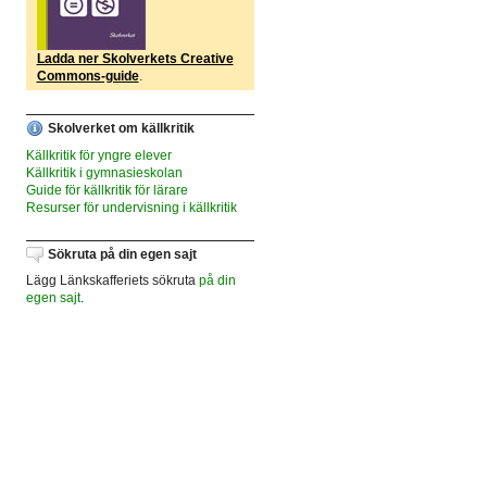
Ladda ner Skolverkets Creative
Commons-guide
.
Skolverket om källkritik
Källkritik för yngre elever
Källkritik i gymnasieskolan
Guide för källkritik för lärare
Resurser för undervisning i källkritik
Sökruta på din egen sajt
Lägg Länkskafferiets sökruta
på din
egen sajt
.