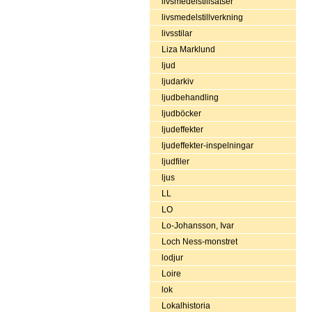
livsmedelstillsatser
livsmedelstillverkning
livsstilar
Liza Marklund
ljud
ljudarkiv
ljudbehandling
ljudböcker
ljudeffekter
ljudeffekter-inspelningar
ljudfiler
ljus
LL
LO
Lo-Johansson, Ivar
Loch Ness-monstret
lodjur
Loire
lok
Lokalhistoria