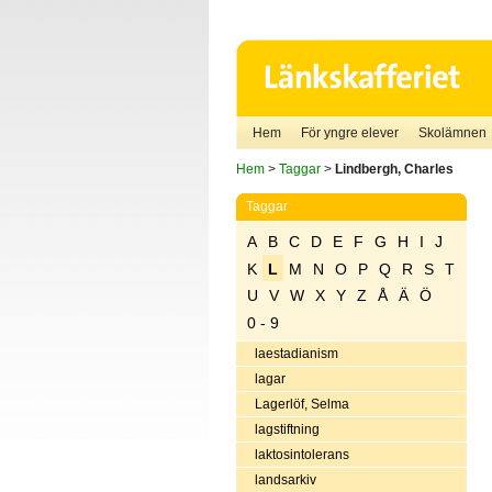
Hem
För yngre elever
Skolämnen
Hem
>
Taggar
>
Lindbergh, Charles
Taggar
A
B
C
D
E
F
G
H
I
J
K
L
M
N
O
P
Q
R
S
T
U
V
W
X
Y
Z
Å
Ä
Ö
0 - 9
laestadianism
lagar
Lagerlöf, Selma
lagstiftning
laktosintolerans
landsarkiv