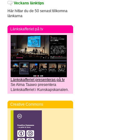
Veckans länktips
Här hittar du de 50 senast tillkomna
länkarna
Länkskafferiet på tv
Länkskafferiet presenteras på tv
Se Alma Taawo presentera
Länkskafferiet i Kunskapskanalen.
Creative Commons