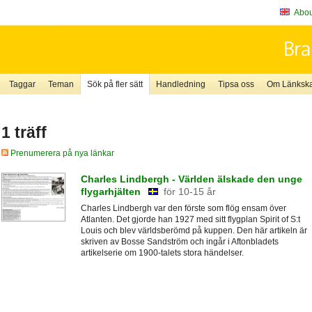
About
Taggar
Teman
Sök på fler sätt
Handledning
Tipsa oss
Om Länkskaf
1 träff
Prenumerera på nya länkar
Charles Lindbergh - Världen älskade den unge
flygarhjälten
för 10-15 år
Charles Lindbergh var den förste som flög ensam över
Atlanten. Det gjorde han 1927 med sitt flygplan Spirit of S:t
Louis och blev världsberömd på kuppen. Den här artikeln är
skriven av Bosse Sandström och ingår i Aftonbladets
artikelserie om 1900-talets stora händelser.