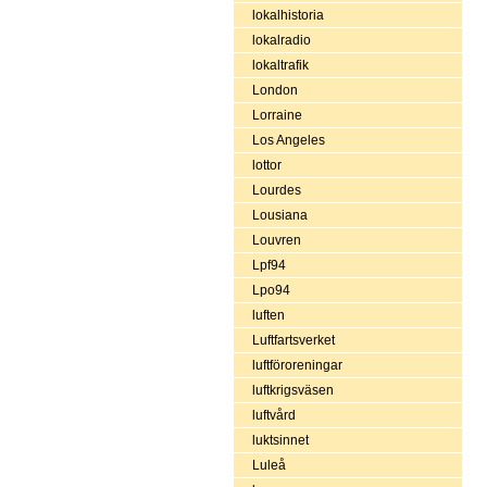
lokalhistoria
lokalradio
lokaltrafik
London
Lorraine
Los Angeles
lottor
Lourdes
Lousiana
Louvren
Lpf94
Lpo94
luften
Luftfartsverket
luftföroreningar
luftkrigsväsen
luftvård
luktsinnet
Luleå