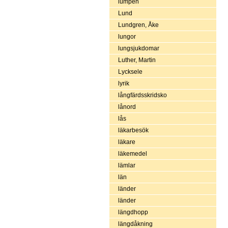
lumpen
Lund
Lundgren, Åke
lungor
lungsjukdomar
Luther, Martin
Lycksele
lyrik
långfärdsskridsko
lånord
lås
läkarbesök
läkare
läkemedel
lämlar
län
länder
länder
längdhopp
längdåkning