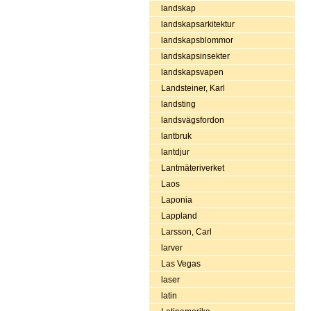
landskap
landskapsarkitektur
landskapsblommor
landskapsinsekter
landskapsvapen
Landsteiner, Karl
landsting
landsvägsfordon
lantbruk
lantdjur
Lantmäteriverket
Laos
Laponia
Lappland
Larsson, Carl
larver
Las Vegas
laser
latin