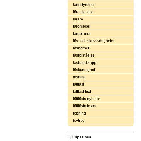
länsstyrelser
lära sig läsa
lärare
läromedel
läroplaner
läs- och skrivsvårigheter
läsbarhet
läsförståelse
läshandikapp
läskunnighet
läsning
lättläst
lättläst text
lättlästa nyheter
lättlästa texter
löpning
lövträd
Tipsa oss