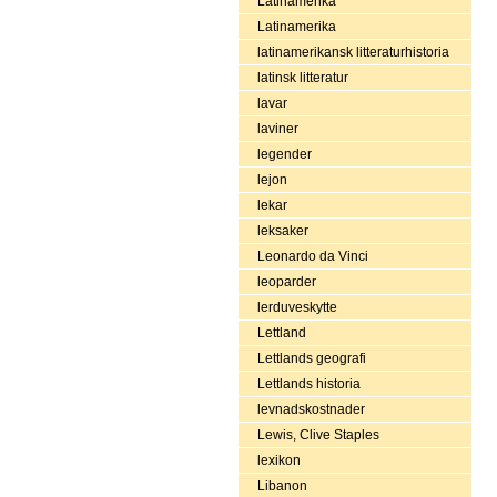
Latinamerika
Latinamerika
latinamerikansk litteraturhistoria
latinsk litteratur
lavar
laviner
legender
lejon
lekar
leksaker
Leonardo da Vinci
leoparder
lerduveskytte
Lettland
Lettlands geografi
Lettlands historia
levnadskostnader
Lewis, Clive Staples
lexikon
Libanon