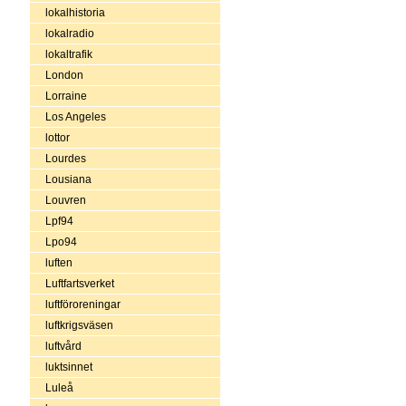
lokalhistoria
lokalradio
lokaltrafik
London
Lorraine
Los Angeles
lottor
Lourdes
Lousiana
Louvren
Lpf94
Lpo94
luften
Luftfartsverket
luftföroreningar
luftkrigsväsen
luftvård
luktsinnet
Luleå