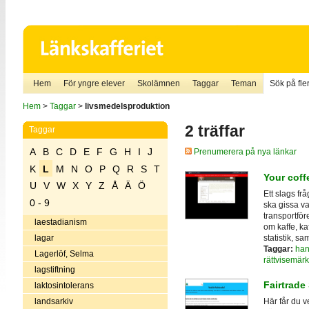
Hem
För yngre elever
Skolämnen
Taggar
Teman
Sök på fler
Hem
>
Taggar
>
livsmedelsproduktion
2 träffar
Taggar
A
B
C
D
E
F
G
H
I
J
Prenumerera på nya länkar
K
L
M
N
O
P
Q
R
S
T
Your coff
U
V
W
X
Y
Z
Å
Ä
Ö
Ett slags fr
0 - 9
ska gissa va
transportför
laestadianism
om kaffe, kaf
statistik, s
lagar
Taggar:
han
Lagerlöf, Selma
rättvisemär
lagstiftning
Fairtrade
laktosintolerans
landsarkiv
Här får du v