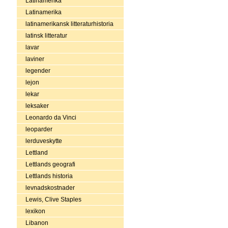
Latinamerika
Latinamerika
latinamerikansk litteraturhistoria
latinsk litteratur
lavar
laviner
legender
lejon
lekar
leksaker
Leonardo da Vinci
leoparder
lerduveskytte
Lettland
Lettlands geografi
Lettlands historia
levnadskostnader
Lewis, Clive Staples
lexikon
Libanon