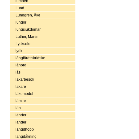
lumpen
Lund
Lundgren, Åke
lungor
lungsjukdomar
Luther, Martin
Lycksele
lyrik
långfärdsskridsko
lånord
lås
läkarbesök
läkare
läkemedel
lämlar
län
länder
länder
längdhopp
längdåkning