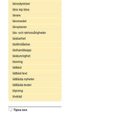
länsstyrelser
lära sig läsa
lärare
läromedel
läroplaner
läs- och skrivsvårigheter
läsbarhet
läsförståelse
läshandikapp
läskunnighet
läsning
lättläst
lättläst text
lättlästa nyheter
lättlästa texter
löpning
lövträd
Tipsa oss