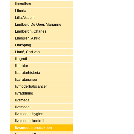
liberalism
Liberia
Lilla Aktuellt
Lindberg De Geer, Marianne
Lindbergh, Charles
Lindgren, Astrid
Linköping
Linné, Carl von
litografi
litteratur
litteraturhistoria
litteraturpriser
livmoderhalscancer
livräddning
livsmedel
livsmedel
livsmedelshygien
livsmedelskontroll
livsmedelsproduktion