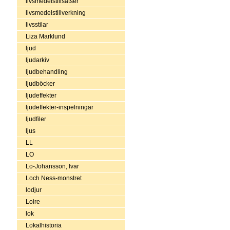
livsmedelstillsatser
livsmedelstillverkning
livsstilar
Liza Marklund
ljud
ljudarkiv
ljudbehandling
ljudböcker
ljudeffekter
ljudeffekter-inspelningar
ljudfiler
ljus
LL
LO
Lo-Johansson, Ivar
Loch Ness-monstret
lodjur
Loire
lok
Lokalhistoria