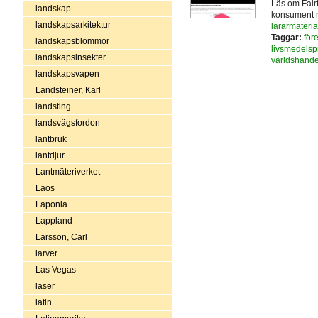
Läs om Fairt
landskap
konsument m
landskapsarkitektur
lärarmateria
Taggar:
för
landskapsblommor
livsmedelsp
landskapsinsekter
världshande
landskapsvapen
Landsteiner, Karl
landsting
landsvägsfordon
lantbruk
lantdjur
Lantmäteriverket
Laos
Laponia
Lappland
Larsson, Carl
larver
Las Vegas
laser
latin