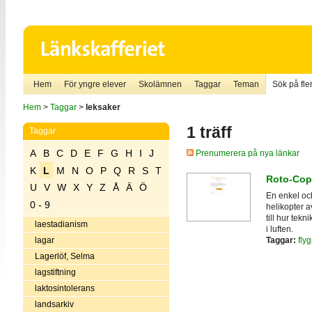
Hem
För yngre elever
Skolämnen
Taggar
Teman
Sök på fler
Hem
>
Taggar
>
leksaker
1 träff
Taggar
A
B
C
D
E
F
G
H
I
J
Prenumerera på nya länkar
K
L
M
N
O
P
Q
R
S
T
Roto-Cop
U
V
W
X
Y
Z
Å
Ä
Ö
En enkel oc
0 - 9
helikopter a
till hur tekn
laestadianism
i luften.
Taggar:
fly
lagar
Lagerlöf, Selma
lagstiftning
laktosintolerans
landsarkiv