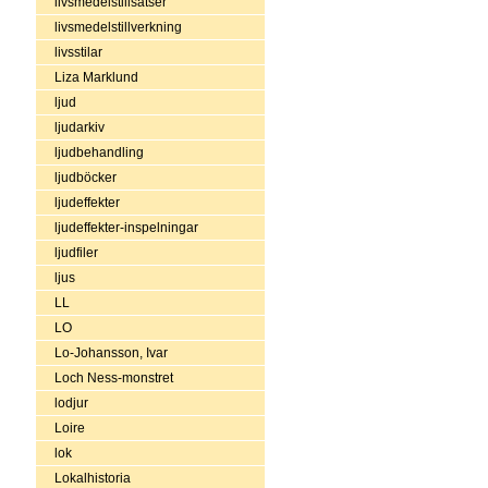
livsmedelstillsatser
livsmedelstillverkning
livsstilar
Liza Marklund
ljud
ljudarkiv
ljudbehandling
ljudböcker
ljudeffekter
ljudeffekter-inspelningar
ljudfiler
ljus
LL
LO
Lo-Johansson, Ivar
Loch Ness-monstret
lodjur
Loire
lok
Lokalhistoria