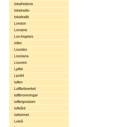
lokalhistoria
lokalradio
lokaltrafik
London
Lorraine
Los Angeles
lottor
Lourdes
Lousiana
Louvren
Lpf94
Lpo94
luften
Luftfartsverket
luftföroreningar
luftkrigsväsen
luftvård
luktsinnet
Luleå