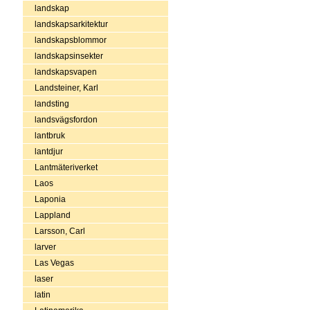
landskap
landskapsarkitektur
landskapsblommor
landskapsinsekter
landskapsvapen
Landsteiner, Karl
landsting
landsvägsfordon
lantbruk
lantdjur
Lantmäteriverket
Laos
Laponia
Lappland
Larsson, Carl
larver
Las Vegas
laser
latin