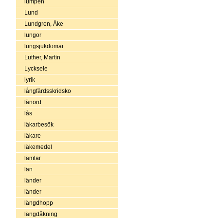
lumpen
Lund
Lundgren, Åke
lungor
lungsjukdomar
Luther, Martin
Lycksele
lyrik
långfärdsskridsko
lånord
lås
läkarbesök
läkare
läkemedel
lämlar
län
länder
länder
längdhopp
längdåkning