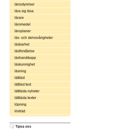
länsstyrelser
lära sig läsa
lärare
läromedel
läroplaner
läs- och skrivsvårigheter
läsbarhet
läsförståelse
läshandikapp
läskunnighet
läsning
lättläst
lättläst text
lättlästa nyheter
lättlästa texter
löpning
lövträd
Tipsa oss