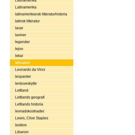
Latinamerika
Latinamerika
latinamerikansk litteraturhistoria
latinsk litteratur
lavar
laviner
legender
lejon
lekar
leksaker
Leonardo da Vinci
leoparder
lerduveskytte
Lettland
Lettlands geografi
Lettlands historia
levnadskostnader
Lewis, Clive Staples
lexikon
Libanon