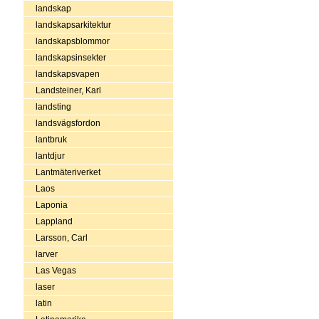
landskap
landskapsarkitektur
landskapsblommor
landskapsinsekter
landskapsvapen
Landsteiner, Karl
landsting
landsvägsfordon
lantbruk
lantdjur
Lantmäteriverket
Laos
Laponia
Lappland
Larsson, Carl
larver
Las Vegas
laser
latin