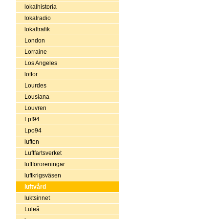
lokalhistoria
lokalradio
lokaltrafik
London
Lorraine
Los Angeles
lottor
Lourdes
Lousiana
Louvren
Lpf94
Lpo94
luften
Luftfartsverket
luftföroreningar
luftkrigsväsen
luftvård
luktsinnet
Luleå