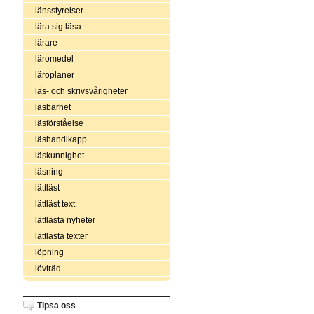
länsstyrelser
lära sig läsa
lärare
läromedel
läroplaner
läs- och skrivsvårigheter
läsbarhet
läsförståelse
läshandikapp
läskunnighet
läsning
lättläst
lättläst text
lättlästa nyheter
lättlästa texter
löpning
lövträd
Tipsa oss