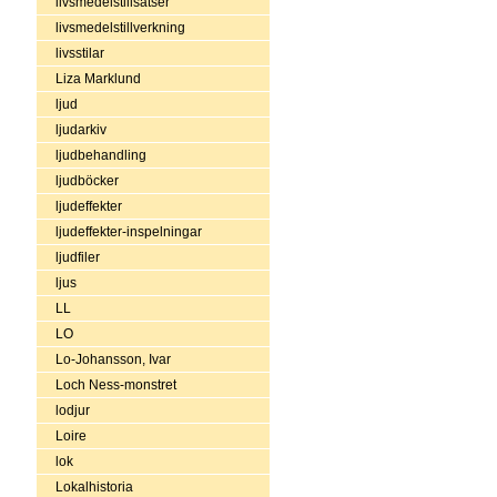
livsmedelstillsatser
livsmedelstillverkning
livsstilar
Liza Marklund
ljud
ljudarkiv
ljudbehandling
ljudböcker
ljudeffekter
ljudeffekter-inspelningar
ljudfiler
ljus
LL
LO
Lo-Johansson, Ivar
Loch Ness-monstret
lodjur
Loire
lok
Lokalhistoria