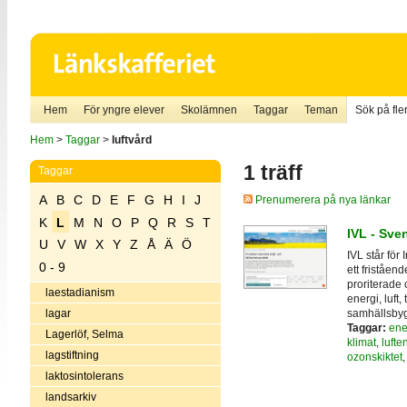
Hem
För yngre elever
Skolämnen
Taggar
Teman
Sök på fler
Hem
>
Taggar
>
luftvård
1 träff
Taggar
A
B
C
D
E
F
G
H
I
J
Prenumerera på nya länkar
K
L
M
N
O
P
Q
R
S
T
IVL - Sven
U
V
W
X
Y
Z
Å
Ä
Ö
IVL står för 
0 - 9
ett friståen
proriterade 
laestadianism
energi, luft,
samhällsby
lagar
Taggar:
ene
Lagerlöf, Selma
klimat
,
lufte
lagstiftning
ozonskiktet
laktosintolerans
landsarkiv