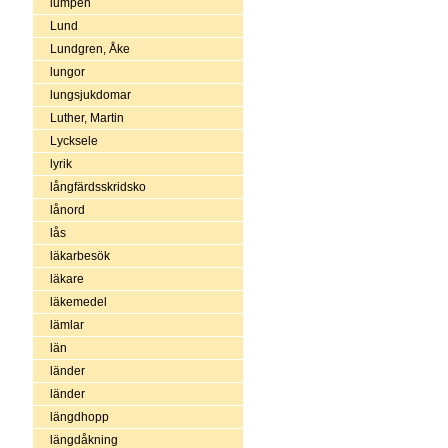
lumpen
Lund
Lundgren, Åke
lungor
lungsjukdomar
Luther, Martin
Lycksele
lyrik
långfärdsskridsko
lånord
lås
läkarbesök
läkare
läkemedel
lämlar
län
länder
länder
längdhopp
längdåkning