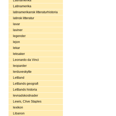
Latinamerika
Latinamerika
latinamerikansk litteraturhistoria
latinsk litteratur
lavar
laviner
legender
lejon
lekar
leksaker
Leonardo da Vinci
leoparder
lerduveskytte
Lettland
Lettlands geografi
Lettlands historia
levnadskostnader
Lewis, Clive Staples
lexikon
Libanon