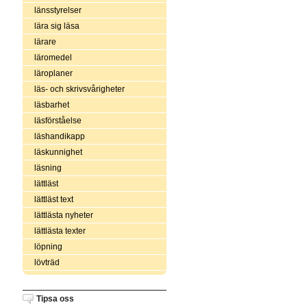
länsstyrelser
lära sig läsa
lärare
läromedel
läroplaner
läs- och skrivsvårigheter
läsbarhet
läsförståelse
läshandikapp
läskunnighet
läsning
lättläst
lättläst text
lättlästa nyheter
lättlästa texter
löpning
lövträd
Tipsa oss