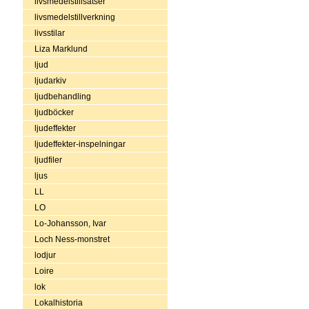
livsmedelstillsatser
livsmedelstillverkning
livsstilar
Liza Marklund
ljud
ljudarkiv
ljudbehandling
ljudböcker
ljudeffekter
ljudeffekter-inspelningar
ljudfiler
ljus
LL
LO
Lo-Johansson, Ivar
Loch Ness-monstret
lodjur
Loire
lok
Lokalhistoria