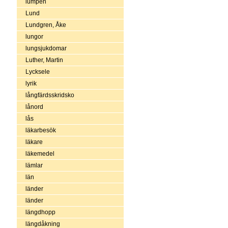
lumpen
Lund
Lundgren, Åke
lungor
lungsjukdomar
Luther, Martin
Lycksele
lyrik
långfärdsskridsko
lånord
lås
läkarbesök
läkare
läkemedel
lämlar
län
länder
länder
längdhopp
längdåkning