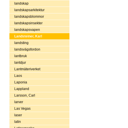
landskap
landskapsarkitektur
landskapsblommor
landskapsinsekter
landskapsvapen
Landsteiner, Karl
landsting
landsvägsfordon
lantbruk
lantdjur
Lantmäteriverket
Laos
Laponia
Lappland
Larsson, Carl
larver
Las Vegas
laser
latin