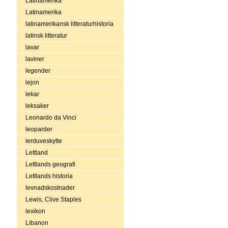
Latinamerika
Latinamerika
latinamerikansk litteraturhistoria
latinsk litteratur
lavar
laviner
legender
lejon
lekar
leksaker
Leonardo da Vinci
leoparder
lerduveskytte
Lettland
Lettlands geografi
Lettlands historia
levnadskostnader
Lewis, Clive Staples
lexikon
Libanon