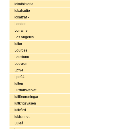
lokalhistoria
lokalradio
lokaltrafik
London
Lorraine
Los Angeles
lottor
Lourdes
Lousiana
Louvren
Lpf94
Lpo94
luften
Luftfartsverket
luftföroreningar
luftkrigsväsen
luftvård
luktsinnet
Luleå