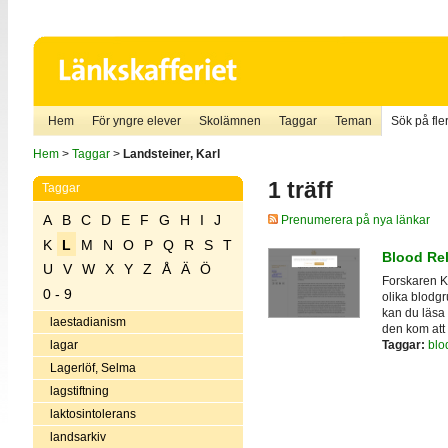
Hem
För yngre elever
Skolämnen
Taggar
Teman
Sök på fler
Hem
>
Taggar
>
Landsteiner, Karl
1 träff
Taggar
A
B
C
D
E
F
G
H
I
J
Prenumerera på nya länkar
K
L
M
N
O
P
Q
R
S
T
Blood Rel
U
V
W
X
Y
Z
Å
Ä
Ö
Forskaren Ka
0 - 9
olika blodgr
kan du läsa 
laestadianism
den kom att 
Taggar:
blo
lagar
Lagerlöf, Selma
lagstiftning
laktosintolerans
landsarkiv