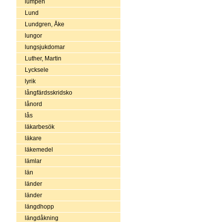
lumpen
Lund
Lundgren, Åke
lungor
lungsjukdomar
Luther, Martin
Lycksele
lyrik
långfärdsskridsko
lånord
lås
läkarbesök
läkare
läkemedel
lämlar
län
länder
länder
längdhopp
längdåkning