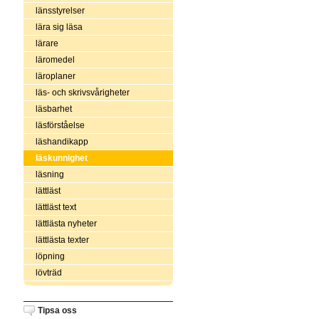
länsstyrelser
lära sig läsa
lärare
läromedel
läroplaner
läs- och skrivsvårigheter
läsbarhet
läsförståelse
läshandikapp
läskunnighet
läsning
lättläst
lättläst text
lättlästa nyheter
lättlästa texter
löpning
lövträd
Tipsa oss