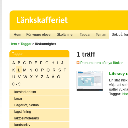
Hem
För yngre elever
Skolämnen
Taggar
Teman
Sök på fler
Hem
>
Taggar
>
läskunnighet
1 träff
Taggar
A
B
C
D
E
F
G
H
I
J
Prenumerera på nya länkar
K
L
M
N
O
P
Q
R
S
T
Literacy r
U
V
W
X
Y
Z
Å
Ä
Ö
En statistis
0 - 9
välja att se
gäller vuxna
laestadianism
Taggar:
Nor
lagar
Lagerlöf, Selma
lagstiftning
laktosintolerans
landsarkiv