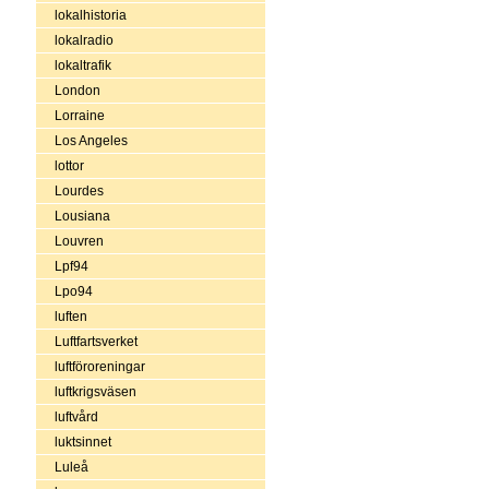
lokalhistoria
lokalradio
lokaltrafik
London
Lorraine
Los Angeles
lottor
Lourdes
Lousiana
Louvren
Lpf94
Lpo94
luften
Luftfartsverket
luftföroreningar
luftkrigsväsen
luftvård
luktsinnet
Luleå