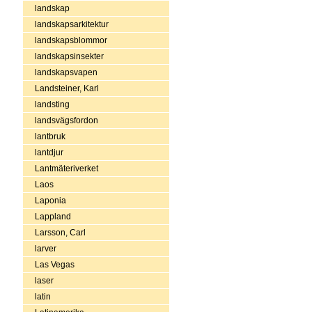
landskap
landskapsarkitektur
landskapsblommor
landskapsinsekter
landskapsvapen
Landsteiner, Karl
landsting
landsvägsfordon
lantbruk
lantdjur
Lantmäteriverket
Laos
Laponia
Lappland
Larsson, Carl
larver
Las Vegas
laser
latin