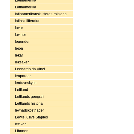
Latinamerika
Latinamerika
latinamerikansk litteraturhistoria
latinsk litteratur
lavar
laviner
legender
lejon
lekar
leksaker
Leonardo da Vinci
leoparder
lerduveskytte
Lettland
Lettlands geografi
Lettlands historia
levnadskostnader
Lewis, Clive Staples
lexikon
Libanon