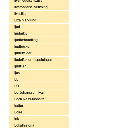
livsmedelstillsatser
livsmedelstillverkning
livsstilar
Liza Marklund
ljud
ljudarkiv
ljudbehandling
ljudböcker
ljudeffekter
ljudeffekter-inspelningar
ljudfiler
ljus
LL
LO
Lo-Johansson, Ivar
Loch Ness-monstret
lodjur
Loire
lok
Lokalhistoria