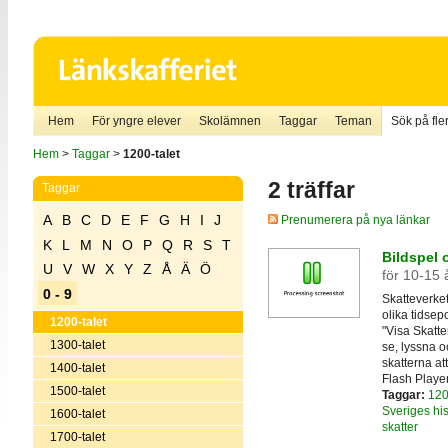
Hem
För yngre elever
Skolämnen
Taggar
Teman
Sök på fler
Hem
>
Taggar
>
1200-talet
2 träffar
Taggar
A
B
C
D
E
F
G
H
I
J
Prenumerera på nya länkar
K
L
M
N
O
P
Q
R
S
T
Bildspel 
U
V
W
X
Y
Z
Å
Ä
Ö
för 10-15 
0 - 9
Skatteverke
olika tidsep
1200-talet
"Visa Skatter
1300-talet
se, lyssna 
skatterna at
1400-talet
Flash Playe
1500-talet
Taggar:
120
Sveriges his
1600-talet
skatter
1700-talet