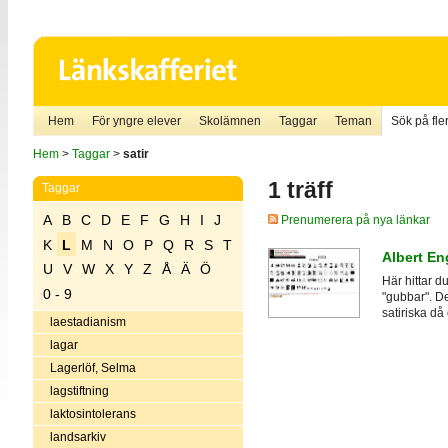
Hem
För yngre elever
Skolämnen
Taggar
Teman
Sök på fler
Hem
>
Taggar
>
satir
1 träff
Taggar
A
B
C
D
E
F
G
H
I
J
Prenumerera på nya länkar
K
L
M
N
O
P
Q
R
S
T
Albert E
U
V
W
X
Y
Z
Å
Ä
Ö
Här hittar d
0 - 9
"gubbar". D
satiriska då
laestadianism
lagar
Lagerlöf, Selma
lagstiftning
laktosintolerans
landsarkiv