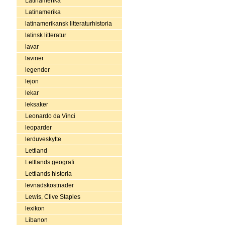
Latinamerika
Latinamerika
latinamerikansk litteraturhistoria
latinsk litteratur
lavar
laviner
legender
lejon
lekar
leksaker
Leonardo da Vinci
leoparder
lerduveskytte
Lettland
Lettlands geografi
Lettlands historia
levnadskostnader
Lewis, Clive Staples
lexikon
Libanon