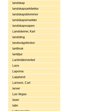
landskap
landskapsarkitektur
landskapsblommor
landskapsinsekter
landskapsvapen
Landsteiner, Karl
landsting
landsvägsfordon
lantbruk
lantdjur
Lantmäteriverket
Laos
Laponia
Lappland
Larsson, Carl
larver
Las Vegas
laser
latin