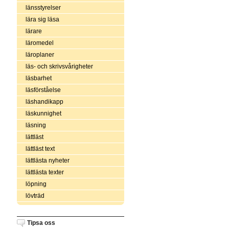
länsstyrelser
lära sig läsa
lärare
läromedel
läroplaner
läs- och skrivsvårigheter
läsbarhet
läsförståelse
läshandikapp
läskunnighet
läsning
lättläst
lättläst text
lättlästa nyheter
lättlästa texter
löpning
lövträd
Tipsa oss