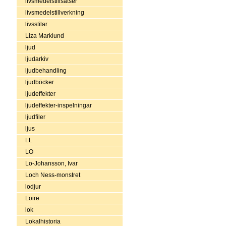
livsmedelstillsatser
livsmedelstillverkning
livsstilar
Liza Marklund
ljud
ljudarkiv
ljudbehandling
ljudböcker
ljudeffekter
ljudeffekter-inspelningar
ljudfiler
ljus
LL
LO
Lo-Johansson, Ivar
Loch Ness-monstret
lodjur
Loire
lok
Lokalhistoria