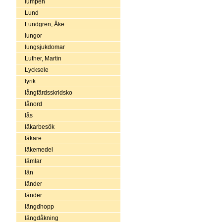
lumpen
Lund
Lundgren, Åke
lungor
lungsjukdomar
Luther, Martin
Lycksele
lyrik
långfärdsskridsko
lånord
lås
läkarbesök
läkare
läkemedel
lämlar
län
länder
länder
längdhopp
längdåkning