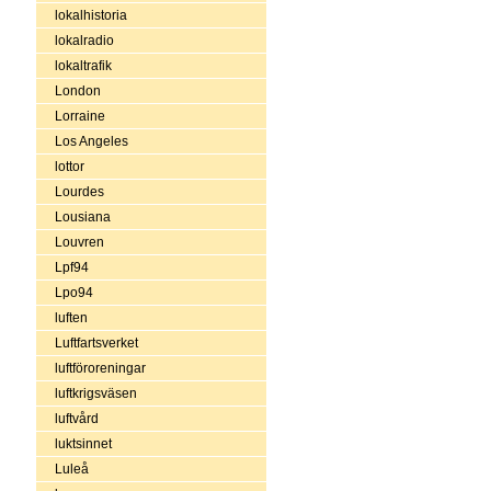
lokalhistoria
lokalradio
lokaltrafik
London
Lorraine
Los Angeles
lottor
Lourdes
Lousiana
Louvren
Lpf94
Lpo94
luften
Luftfartsverket
luftföroreningar
luftkrigsväsen
luftvård
luktsinnet
Luleå