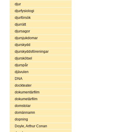
djur
djurfysiologi
djurförsök
djurrätt
djursagor
djursjukdomar
djurskydd
djurskyddsföreningar
djurskötsel
djurspår
djävulen
DNA
dockteater
dokumentärfilm
dokumetärfilm
domstolar
domännamn
dopning
Doyle, Arthur Conan