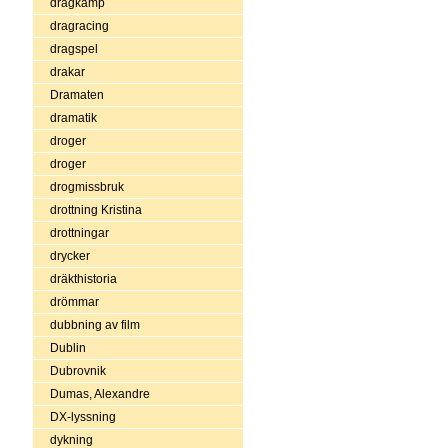
dragkamp
dragracing
dragspel
drakar
Dramaten
dramatik
droger
droger
drogmissbruk
drottning Kristina
drottningar
drycker
dräkthistoria
drömmar
dubbning av film
Dublin
Dubrovnik
Dumas, Alexandre
DX-lyssning
dykning