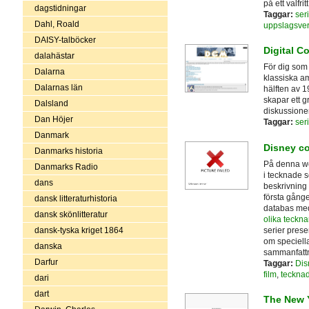
på ett valfrit
dagstidningar
Taggar:
seri
Dahl, Roald
uppslagsve
DAISY-talböcker
Digital 
dalahästar
För dig som 
Dalarna
klassiska am
Dalarnas län
hälften av 1
skapar ett gr
Dalsland
diskussioner
Dan Höjer
Taggar:
seri
Danmark
Disney c
Danmarks historia
På denna we
Danmarks Radio
i tecknade s
dans
beskrivning 
första gånge
dansk litteraturhistoria
databas med
dansk skönlitteratur
olika teckna
serier pres
dansk-tyska kriget 1864
om speciell
danska
sammanfattn
Darfur
Taggar:
Dis
film
,
tecknad
dari
dart
The New 