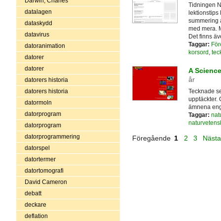
Darwin, Charles
Tidningen N
datalagen
lektionstips
summering a
dataskydd
med mera. Man
datavirus
Det finns ä
Taggar:
För
datoranimation
korsord
,
tec
datorer
datorer
A Scienc
år
datorers historia
Tecknade se
datorers historia
upptäckter. 
datormoln
ämnena enge
datorprogram
Taggar:
nat
naturvetens
datorprogram
datorprogrammering
Föregående
1
2
3
Näst
datorspel
datortermer
datortomografi
David Cameron
debatt
deckare
deflation