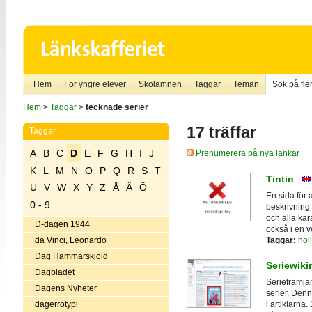
Hem
För yngre elever
Skolämnen
Taggar
Teman
Sök på fler
Hem
>
Taggar
>
tecknade serier
17 träffar
Taggar
A
B
C
D
E
F
G
H
I
J
Prenumerera på nya länkar
K
L
M
N
O
P
Q
R
S
T
Tintin
U
V
W
X
Y
Z
Å
Ä
Ö
En sida för a
0 - 9
beskrivning
och alla kar
D-dagen 1944
också i en v
Taggar:
hol
da Vinci, Leonardo
Dag Hammarskjöld
Seriewiki
Dagbladet
Seriefrämja
Dagens Nyheter
serier. Denn
dagerrotypi
i artiklarna.