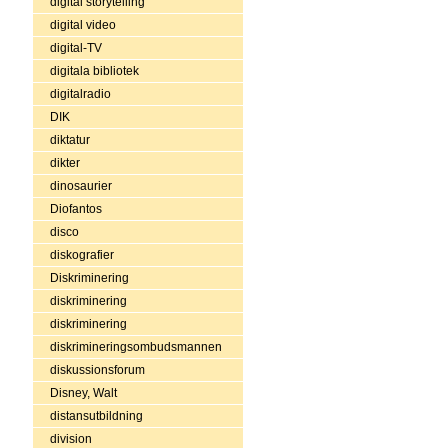
digital storytelling
digital video
digital-TV
digitala bibliotek
digitalradio
DIK
diktatur
dikter
dinosaurier
Diofantos
disco
diskografier
Diskriminering
diskriminering
diskriminering
diskrimineringsombudsmannen
diskussionsforum
Disney, Walt
distansutbildning
division