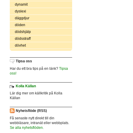
dynamit
dyslexi
däggdjur
döden
dödshjälp
dödsstraff
dövhet
Tipsa oss
Har du ett bra tips på en länk?
Tipsa
oss!
Kolla Källan
Lär dig mer om källkritik på Kolla
Källan
Nyhetsflöde (RSS)
Få senaste nytt direkt till din
webbläsare, intranät eller webbplats.
Se alla nyhetsflöden.