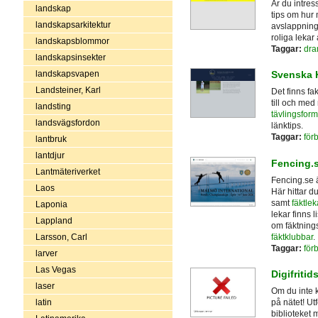
Är du intres
landskap
tips om hur 
landskapsarkitektur
avslappning,
roliga lekar
landskapsblommor
Taggar:
dra
landskapsinsekter
landskapsvapen
Svenska 
Landsteiner, Karl
Det finns fak
till och med
landsting
tävlingsform
landsvägsfordon
länktips.
Taggar:
för
lantbruk
lantdjur
Fencing.
Lantmäteriverket
Fencing.se ä
Laos
Här hittar d
samt
fäktlek
Laponia
lekar finns 
Lappland
om fäktnings
fäktklubbar
.
Larsson, Carl
Taggar:
för
larver
Las Vegas
Digifritid
laser
Om du inte k
latin
på nätet! Ut
biblioteket 