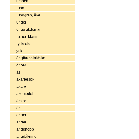
lumpen
Lund
Lundgren, Åke
lungor
lungsjukdomar
Luther, Martin
Lycksele
lyrik
långfärdsskridsko
lånord
lås
läkarbesök
läkare
läkemedel
lämlar
län
länder
länder
längdhopp
längdåkning