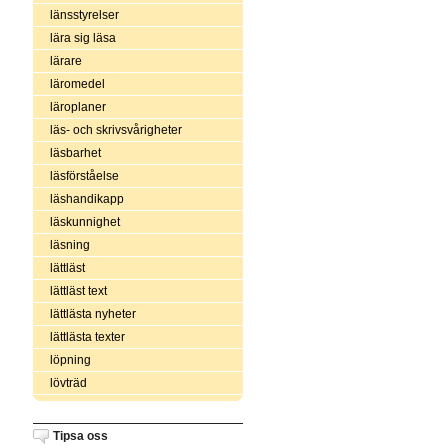
länsstyrelser
lära sig läsa
lärare
läromedel
läroplaner
läs- och skrivsvårigheter
läsbarhet
läsförståelse
läshandikapp
läskunnighet
läsning
lättläst
lättläst text
lättlästa nyheter
lättlästa texter
löpning
lövträd
Tipsa oss