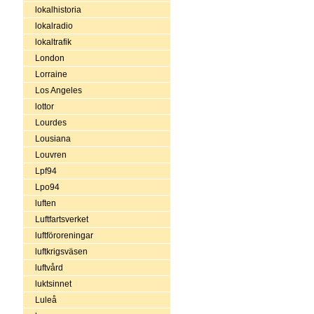
lokalhistoria
lokalradio
lokaltrafik
London
Lorraine
Los Angeles
lottor
Lourdes
Lousiana
Louvren
Lpf94
Lpo94
luften
Luftfartsverket
luftföroreningar
luftkrigsväsen
luftvård
luktsinnet
Luleå