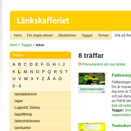
Hem
För yngre elever
Skolämnen
Taggar
Teman
Sök på fler
Hem
>
Taggar
>
lekar
8 träffar
Taggar
A
B
C
D
E
F
G
H
I
J
Prenumerera på nya länkar
K
L
M
N
O
P
Q
R
S
T
Fältbiolo
U
V
W
X
Y
Z
Å
Ä
Ö
Fältbiologer
0 - 9
De är mycket
dig som är 
laestadianism
och på deras
se Pdf-fil l
lagar
bok att ladd
Lagerlöf, Selma
Taggar:
för
lagstiftning
organisatio
laktosintolerans
Teaterkur
landsarkiv