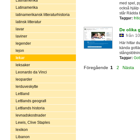
Latinamerika
med spel, py
Latinamerika
också hjälp
står Rädda 
latinamerikansk litteraturhistoria
Taggar:
fri
latinsk litteratur
lavar
De olika 
från 10
laviner
Här hittar d
legender
kända gotlän
lejon
stångstötnin
Taggar:
Got
lekar
leksaker
Föregående
1
2
Nästa
Leonardo da Vinci
leoparder
lerduveskytte
Lettland
Lettlands geografi
Lettlands historia
levnadskostnader
Lewis, Clive Staples
lexikon
Libanon