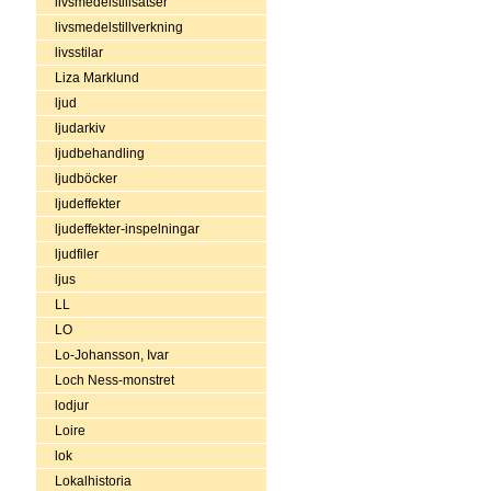
livsmedelstillsatser
livsmedelstillverkning
livsstilar
Liza Marklund
ljud
ljudarkiv
ljudbehandling
ljudböcker
ljudeffekter
ljudeffekter-inspelningar
ljudfiler
ljus
LL
LO
Lo-Johansson, Ivar
Loch Ness-monstret
lodjur
Loire
lok
Lokalhistoria