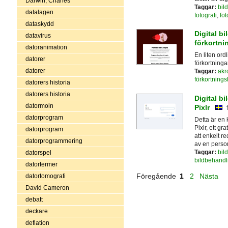
Darwin, Charles
Taggar:
bil
datalagen
fotografi
,
fot
dataskydd
Digital b
datavirus
förkortni
datoranimation
En liten ord
datorer
förkortninga
datorer
Taggar:
akr
förkortnings
datorers historia
datorers historia
Digital b
datormoln
Pixlr
datorprogram
Detta är en
Pixlr, ett g
datorprogram
att enkelt re
datorprogrammering
av en perso
Taggar:
bil
datorspel
bildbehandl
datortermer
Föregående
1
2
Nästa
datortomografi
David Cameron
debatt
deckare
deflation