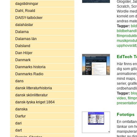
Glogster, Ja
dagstidningar
Scratch, Scr
Dahl, Roald
Wordle med 
korrekt om 
DAISY-talböcker
andras mater
dalahästar
Taggar:
bil
bildbehandl
Dalarna
filmprodukti
Dalarnas län
musikproduk
upphovsrätt
Dalsland
Dan Höjer
EdTech T
Danmark
Här finns en
Danmarks historia
dig som gill
animationer,
Danmarks Radio
mind maps, e
dans
serier, graf
dansk litteraturhistoria
ordbehandli
Taggar:
blo
dansk skönlitteratur
video
,
filmp
dansk-tyska kriget 1864
presentatio
danska
Fototips
Darfur
En omfattand
dari
länkar om hu
dart
manipulerar 
tester av di