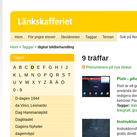
Hem
För yngre elever
Skolämnen
Taggar
Teman
Sök på fler
Hem
>
Taggar
>
digital bildbehandling
9 träffar
Taggar
A
B
C
D
E
F
G
H
I
J
Prenumerera på nya länkar
K
L
M
N
O
P
Q
R
S
T
Pixlr - ph
U
V
W
X
Y
Z
Å
Ä
Ö
Pixlr är ett
0 - 9
använda dir
redigera de
D-dagen 1944
behöver Fla
Taggar:
dat
da Vinci, Leonardo
fotografi
,
gr
Dag Hammarskjöld
Dagbladet
Instrukti
Dagens Nyheter
Instruktion
dagerrotypi
gratis direkt