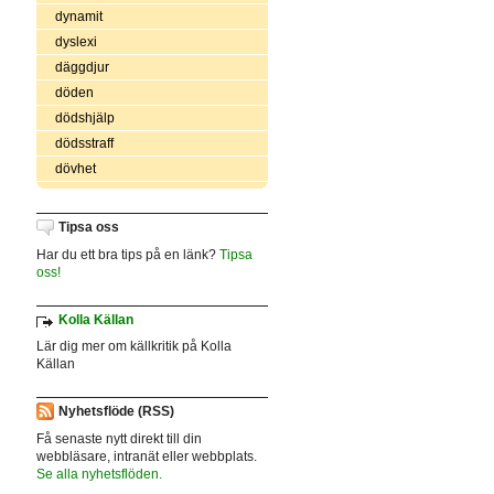
dynamit
dyslexi
däggdjur
döden
dödshjälp
dödsstraff
dövhet
Tipsa oss
Har du ett bra tips på en länk?
Tipsa
oss!
Kolla Källan
Lär dig mer om källkritik på Kolla
Källan
Nyhetsflöde (RSS)
Få senaste nytt direkt till din
webbläsare, intranät eller webbplats.
Se alla nyhetsflöden.