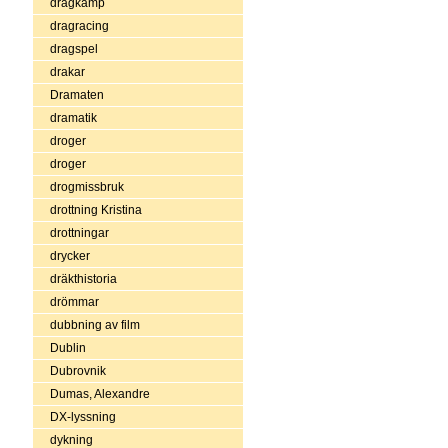
dragkamp
dragracing
dragspel
drakar
Dramaten
dramatik
droger
droger
drogmissbruk
drottning Kristina
drottningar
drycker
dräkthistoria
drömmar
dubbning av film
Dublin
Dubrovnik
Dumas, Alexandre
DX-lyssning
dykning