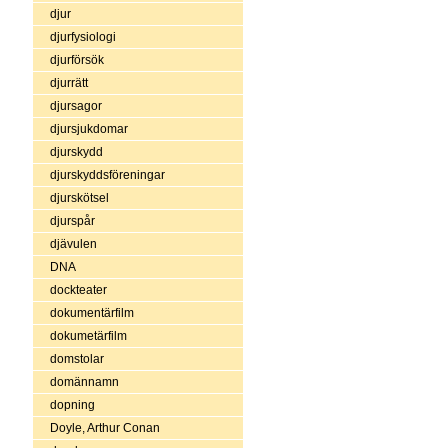
djur
djurfysiologi
djurförsök
djurrätt
djursagor
djursjukdomar
djurskydd
djurskyddsföreningar
djurskötsel
djurspår
djävulen
DNA
dockteater
dokumentärfilm
dokumetärfilm
domstolar
domännamn
dopning
Doyle, Arthur Conan