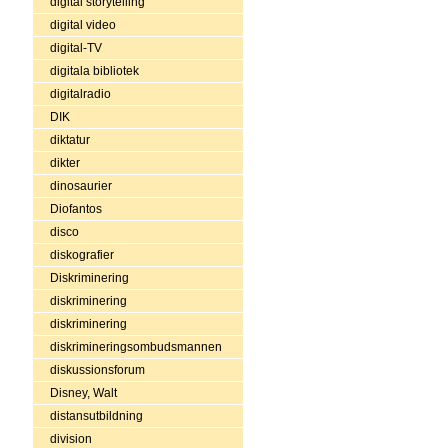
digital storytelling
digital video
digital-TV
digitala bibliotek
digitalradio
DIK
diktatur
dikter
dinosaurier
Diofantos
disco
diskografier
Diskriminering
diskriminering
diskriminering
diskrimineringsombudsmannen
diskussionsforum
Disney, Walt
distansutbildning
division