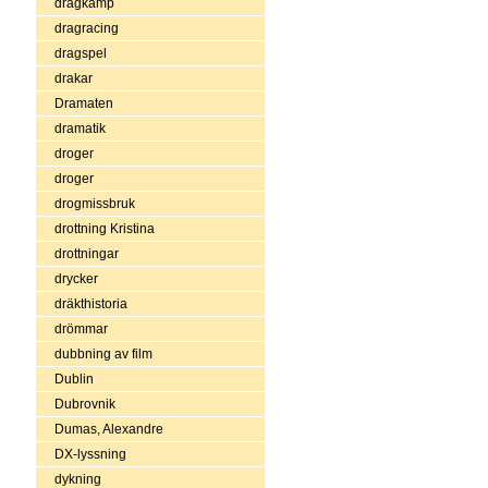
dragkamp
dragracing
dragspel
drakar
Dramaten
dramatik
droger
droger
drogmissbruk
drottning Kristina
drottningar
drycker
dräkthistoria
drömmar
dubbning av film
Dublin
Dubrovnik
Dumas, Alexandre
DX-lyssning
dykning