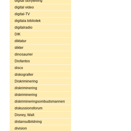
digital storytelling
digital video
digital-TV
digitala bibliotek
digitalradio
DIK
diktatur
dikter
dinosaurier
Diofantos
disco
diskografier
Diskriminering
diskriminering
diskriminering
diskrimineringsombudsmannen
diskussionsforum
Disney, Walt
distansutbildning
division