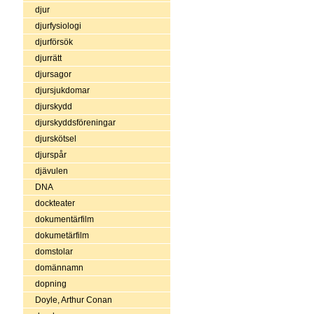
djur
djurfysiologi
djurförsök
djurrätt
djursagor
djursjukdomar
djurskydd
djurskyddsföreningar
djurskötsel
djurspår
djävulen
DNA
dockteater
dokumentärfilm
dokumetärfilm
domstolar
domännamn
dopning
Doyle, Arthur Conan