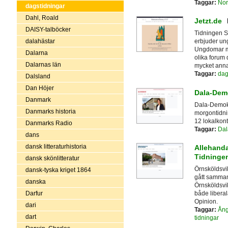
Taggar:
Nor
dagstidningar
Dahl, Roald
Jetzt.de
DAISY-talböcker
Tidningen S
dalahästar
erbjuder un
Ungdomar me
Dalarna
olika forum 
Dalarnas län
mycket anna
Taggar:
dag
Dalsland
Dan Höjer
Dala-Dem
Danmark
Dala-Demokr
Danmarks historia
morgontidni
12 lokalkont
Danmarks Radio
Taggar:
Dal
dans
dansk litteraturhistoria
Allehanda
Tidninge
dansk skönlitteratur
Örnsköldsvi
dansk-tyska kriget 1864
gått samman
danska
Örnsköldsvik
Darfur
både libera
Opinion.
dari
Taggar:
Ång
dart
tidningar