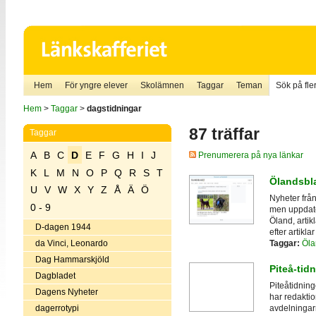
Hem
För yngre elever
Skolämnen
Taggar
Teman
Sök på fler
Hem
>
Taggar
>
dagstidningar
87 träffar
Taggar
A
B
C
D
E
F
G
H
I
J
Prenumerera på nya länkar
K
L
M
N
O
P
Q
R
S
T
Ölandsbl
U
V
W
X
Y
Z
Å
Ä
Ö
Nyheter från
0 - 9
men uppdater
Öland, artik
D-dagen 1944
efter artikla
Taggar:
Öla
da Vinci, Leonardo
Dag Hammarskjöld
Piteå-tid
Dagbladet
Piteåtidning
Dagens Nyheter
har redaktio
dagerrotypi
avdelninga