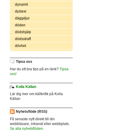
dynamit
dyslexi
däggdjur
döden
dödshjälp
dödsstraff
dövhet
Tipsa oss
Har du ett bra tips på en länk?
Tipsa
oss!
Kolla Källan
Lär dig mer om källkritik på Kolla
Källan
Nyhetsflöde (RSS)
Få senaste nytt direkt till din
webbläsare, intranät eller webbplats.
Se alla nyhetsflöden.