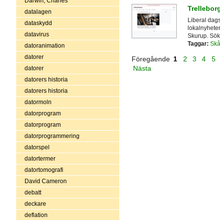
Darwin, Charles
Trellebor
datalagen
Liberal dag
dataskydd
lokalnyheter
datavirus
Skurup. Sökb
Taggar:
Sk
datoranimation
datorer
Föregående
1
2
3
4
5
Nästa
datorer
datorers historia
datorers historia
datormoln
datorprogram
datorprogram
datorprogrammering
datorspel
datortermer
datortomografi
David Cameron
debatt
deckare
deflation