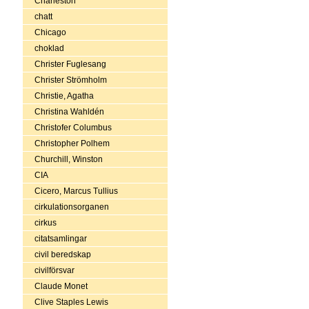
Charleston
chatt
Chicago
choklad
Christer Fuglesang
Christer Strömholm
Christie, Agatha
Christina Wahldén
Christofer Columbus
Christopher Polhem
Churchill, Winston
CIA
Cicero, Marcus Tullius
cirkulationsorganen
cirkus
citatsamlingar
civil beredskap
civilförsvar
Claude Monet
Clive Staples Lewis