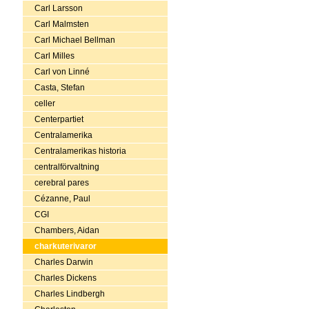
Carl Larsson
Carl Malmsten
Carl Michael Bellman
Carl Milles
Carl von Linné
Casta, Stefan
celler
Centerpartiet
Centralamerika
Centralamerikas historia
centralförvaltning
cerebral pares
Cézanne, Paul
CGI
Chambers, Aidan
charkuterivaror
Charles Darwin
Charles Dickens
Charles Lindbergh