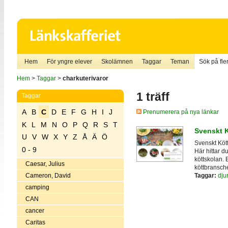
Hem
För yngre elever
Skolämnen
Taggar
Teman
Sök på fler
Hem
>
Taggar
>
charkuterivaror
1 träff
Taggar
A
B
C
D
E
F
G
H
I
J
Prenumerera på nya länkar
K
L
M
N
O
P
Q
R
S
T
Svenskt K
U
V
W
X
Y
Z
Å
Ä
Ö
Svenskt Kött
0 - 9
Här hittar d
köttskolan.
Caesar, Julius
köttbransch
Taggar:
dju
Cameron, David
camping
CAN
cancer
Caritas