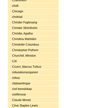
Charleston
chatt
Chicago
choklad
Christer Fuglesang
Christer Strömholm
Christie, Agatha
Christina Wahldén
Christofer Columbus
Christopher Polhem
Churchill, Winston
CIA
Cicero, Marcus Tullius
cirkulationsorganen
cirkus
citatsamlingar
civil beredskap
civilförsvar
Claude Monet
Clive Staples Lewis