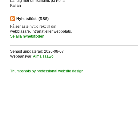
Lär dig mer om källkritik på Kolla
Källan
Nyhetsflöde (RSS)
Få senaste nytt direkt till din
webbläsare, intranät eller webbplats.
Se alla nyhetsflöden.
Senast uppdaterad: 2026-08-07
Webbansvar:
Alma Taawo
Thumbshots by professional website design