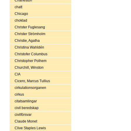
Charleston
chatt
Chicago
choklad
Christer Fuglesang
Christer Strömholm
Christie, Agatha
Christina Wahldén
Christofer Columbus
Christopher Polhem
Churchill, Winston
CIA
Cicero, Marcus Tullius
cirkulationsorganen
cirkus
citatsamlingar
civil beredskap
civilförsvar
Claude Monet
Clive Staples Lewis