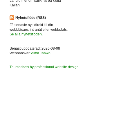
Lär dig mer om källkritik på Kolla
Källan
Nyhetsflöde (RSS)
Få senaste nytt direkt till din
webbläsare, intranät eller webbplats.
Se alla nyhetsflöden.
Senast uppdaterad: 2026-08-08
Webbansvar:
Alma Taawo
Thumbshots by professional website design