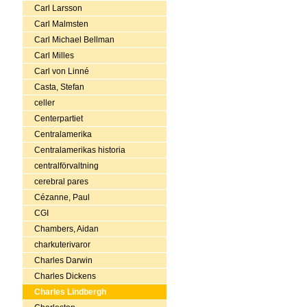
Carl Larsson
Carl Malmsten
Carl Michael Bellman
Carl Milles
Carl von Linné
Casta, Stefan
celler
Centerpartiet
Centralamerika
Centralamerikas historia
centralförvaltning
cerebral pares
Cézanne, Paul
CGI
Chambers, Aidan
charkuterivaror
Charles Darwin
Charles Dickens
Charles Lindbergh