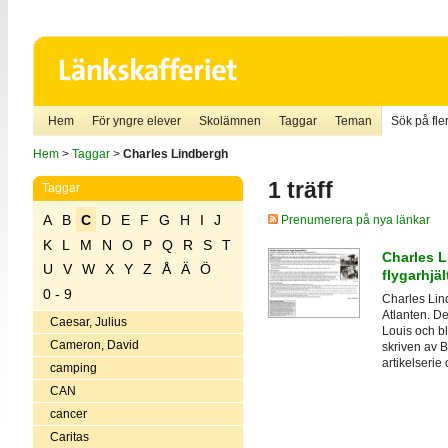
Hem
För yngre elever
Skolämnen
Taggar
Teman
Sök på fler
Hem
>
Taggar
>
Charles Lindbergh
1 träff
Taggar
A
B
C
D
E
F
G
H
I
J
Prenumerera på nya länkar
K
L
M
N
O
P
Q
R
S
T
Charles L
U
V
W
X
Y
Z
Å
Ä
Ö
flygarhjäl
0 - 9
Charles Lin
Atlanten. De
Caesar, Julius
Louis och b
Cameron, David
skriven av 
artikelserie
camping
CAN
cancer
Caritas