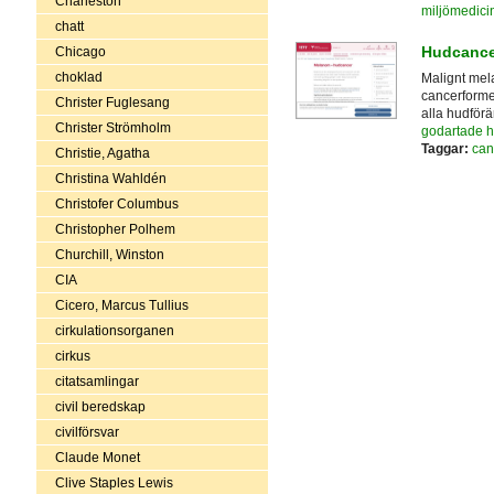
Charleston
miljömedici
chatt
Hudcance
Chicago
choklad
Malignt mel
cancerformen
Christer Fuglesang
alla hudförä
Christer Strömholm
godartade h
Taggar:
can
Christie, Agatha
Christina Wahldén
Christofer Columbus
Christopher Polhem
Churchill, Winston
CIA
Cicero, Marcus Tullius
cirkulationsorganen
cirkus
citatsamlingar
civil beredskap
civilförsvar
Claude Monet
Clive Staples Lewis