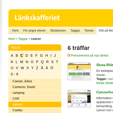
Hem
För yngre elever
Skolämnen
Taggar
Teman
Sök på fler
Hem
>
Taggar
>
cancer
6 träffar
Taggar
A
B
C
D
E
F
G
H
I
J
Prenumerera på nya länkar
K
L
M
N
O
P
Q
R
S
T
Sluta-Rök
U
V
W
X
Y
Z
Å
Ä
Ö
En webbplat
0 - 9
snusa.
Taggar:
can
Caesar, Julius
tobak
,
tobak
Cameron, David
Cancerfo
camping
Information
CAN
sjukdomen 
cancer
behandling.
Caritas
cancer och e