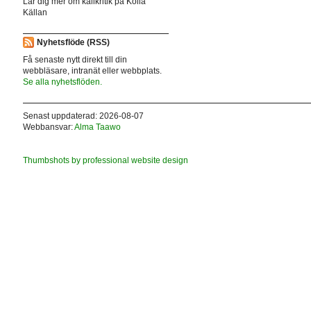
Lär dig mer om källkritik på Kolla
Källan
Nyhetsflöde (RSS)
Få senaste nytt direkt till din
webbläsare, intranät eller webbplats.
Se alla nyhetsflöden.
Senast uppdaterad: 2026-08-07
Webbansvar:
Alma Taawo
Thumbshots by professional website design