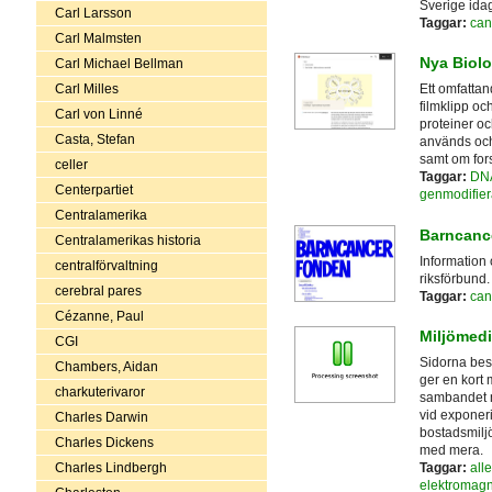
Sverige ida
Carl Larsson
Taggar:
can
Carl Malmsten
Nya Biolo
Carl Michael Bellman
Carl Milles
Ett omfattan
filmklipp oc
Carl von Linné
proteiner o
Casta, Stefan
används och 
samt om for
celler
Taggar:
DN
Centerpartiet
genmodifier
Centralamerika
Barncanc
Centralamerikas historia
Information
centralförvaltning
riksförbund.
cerebral pares
Taggar:
can
Cézanne, Paul
Miljömedi
CGI
Sidorna besk
Chambers, Aidan
ger en kort 
charkuterivaror
sambandet m
vid exponeri
Charles Darwin
bostadsmiljö,
Charles Dickens
med mera.
Charles Lindbergh
Taggar:
alle
elektromagne