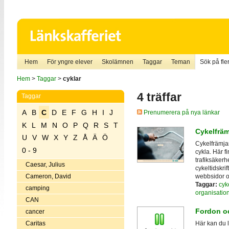
Hem
För yngre elever
Skolämnen
Taggar
Teman
Sök på fler
Hem
>
Taggar
>
cyklar
4 träffar
Taggar
A
B
C
D
E
F
G
H
I
J
Prenumerera på nya länkar
K
L
M
N
O
P
Q
R
S
T
Cykelfrä
U
V
W
X
Y
Z
Å
Ä
Ö
Cykelfrämjan
0 - 9
cykla. Här 
trafiksäkerh
Caesar, Julius
cykeltidskrif
webbsidor o
Cameron, David
Taggar:
cyk
camping
organisatio
CAN
Fordon oc
cancer
Caritas
Här kan du l