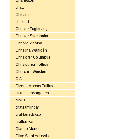
Charleston
chatt
Chicago
choklad
Christer Fuglesang
Christer Strömholm
Christie, Agatha
Christina Wahldén
Christofer Columbus
Christopher Polhem
Churchill, Winston
CIA
Cicero, Marcus Tullius
cirkulationsorganen
cirkus
citatsamlingar
civil beredskap
civilförsvar
Claude Monet
Clive Staples Lewis