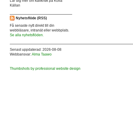
Lär dig mer om källkritik på Kolla
Källan
Nyhetsflöde (RSS)
Få senaste nytt direkt till din
webbläsare, intranät eller webbplats.
Se alla nyhetsflöden.
Senast uppdaterad: 2026-08-08
Webbansvar:
Alma Taawo
Thumbshots by professional website design