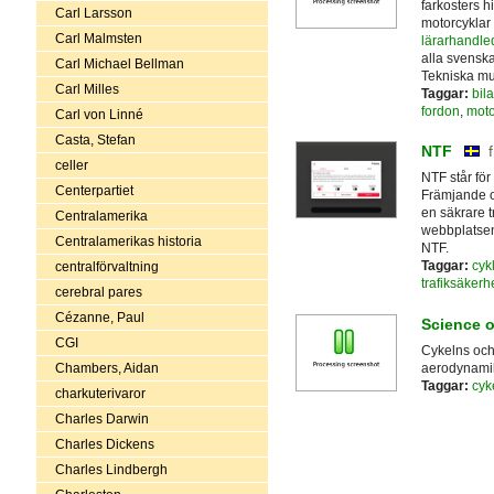
farkosters hi
Carl Larsson
motorcyklar
Carl Malmsten
lärarhandle
alla svensk
Carl Michael Bellman
Tekniska mu
Carl Milles
Taggar:
bila
fordon
,
moto
Carl von Linné
Casta, Stefan
NTF
celler
NTF står för
Centerpartiet
Främjande oc
en säkrare tr
Centralamerika
webbplatsen 
Centralamerikas historia
NTF.
Taggar:
cyk
centralförvaltning
trafiksäkerh
cerebral pares
Cézanne, Paul
Science o
CGI
Cykelns och 
aerodynamik!
Chambers, Aidan
Taggar:
cyk
charkuterivaror
Charles Darwin
Charles Dickens
Charles Lindbergh