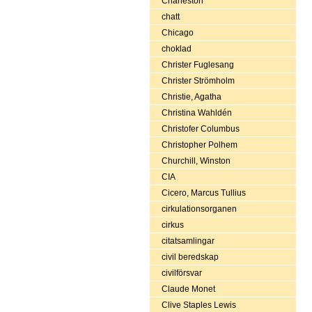
Charleston
chatt
Chicago
choklad
Christer Fuglesang
Christer Strömholm
Christie, Agatha
Christina Wahldén
Christofer Columbus
Christopher Polhem
Churchill, Winston
CIA
Cicero, Marcus Tullius
cirkulationsorganen
cirkus
citatsamlingar
civil beredskap
civilförsvar
Claude Monet
Clive Staples Lewis