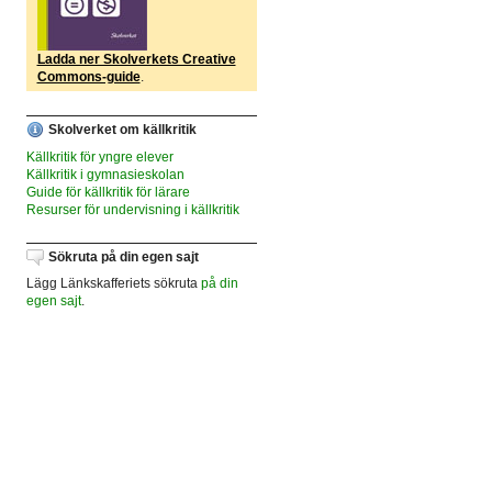
Ladda ner Skolverkets Creative
Commons-guide
.
Skolverket om källkritik
Källkritik för yngre elever
Källkritik i gymnasieskolan
Guide för källkritik för lärare
Resurser för undervisning i källkritik
Sökruta på din egen sajt
Lägg Länkskafferiets sökruta
på din
egen sajt
.