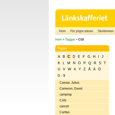
Hem
För yngre elever
Skolämnen
Hem
>
Taggar
>
CGI
Taggar
A
B
C
D
E
F
G
H
I
J
K
L
M
N
O
P
Q
R
S
T
U
V
W
X
Y
Z
Å
Ä
Ö
0 - 9
Caesar, Julius
Cameron, David
camping
CAN
cancer
Caritas