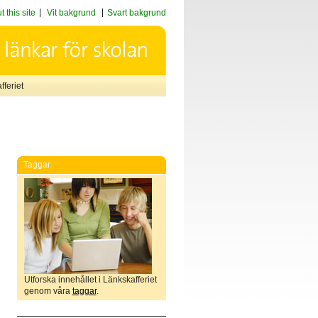
 this site
Vit bakgrund
Svart bakgrund
feriet
Taggar
Utforska innehållet i Länkskafferiet
genom våra
taggar
.