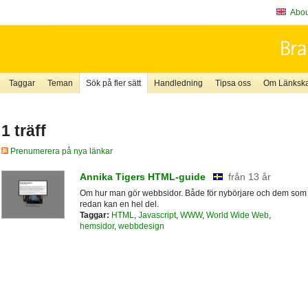
About
Taggar
Teman
Sök på fler sätt
Handledning
Tipsa oss
Om Länkskaf
1 träff
Prenumerera på nya länkar
Annika Tigers HTML-guide
från 13 år
Om hur man gör webbsidor. Både för nybörjare och dem som
redan kan en hel del.
Taggar:
HTML
,
Javascript
,
WWW
,
World Wide Web
,
hemsidor
,
webbdesign