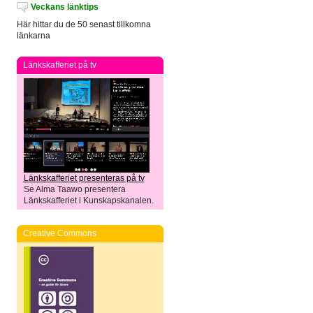
Veckans länktips
Här hittar du de 50 senast tillkomna
länkarna
Länkskafferiet på tv
Länkskafferiet presenteras på tv
Se Alma Taawo presentera
Länkskafferiet i Kunskapskanalen.
Creative Commons