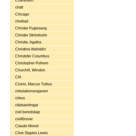
Charleston
chatt
Chicago
choklad
Christer Fuglesang
Christer Strömholm
Christie, Agatha
Christina Wahldén
Christofer Columbus
Christopher Polhem
Churchill, Winston
CIA
Cicero, Marcus Tullius
cirkulationsorganen
cirkus
citatsamlingar
civil beredskap
civilförsvar
Claude Monet
Clive Staples Lewis