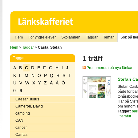
Hem
För yngre elever
Skolämnen
Taggar
Teman
Sök på fler
Hem
>
Taggar
>
Casta, Stefan
1 träff
Taggar
A
B
C
D
E
F
G
H
I
J
Prenumerera på nya länkar
K
L
M
N
O
P
Q
R
S
T
Stefan Ca
U
V
W
X
Y
Z
Å
Ä
Ö
Stefan Casta
0 - 9
både för bar
tonårsböcker
Caesar, Julius
Här på Stef
om honom sj
Cameron, David
Taggar:
bar
camping
litteratur
CAN
cancer
Caritas