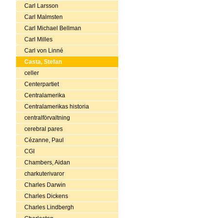
Carl Larsson
Carl Malmsten
Carl Michael Bellman
Carl Milles
Carl von Linné
Casta, Stefan
celler
Centerpartiet
Centralamerika
Centralamerikas historia
centralförvaltning
cerebral pares
Cézanne, Paul
CGI
Chambers, Aidan
charkuterivaror
Charles Darwin
Charles Dickens
Charles Lindbergh