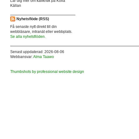
Lär dig mer om källkritik på Kolla
Källan
Nyhetsflöde (RSS)
Få senaste nytt direkt till din
webbläsare, intranät eller webbplats.
Se alla nyhetsflöden.
Senast uppdaterad: 2026-08-06
Webbansvar:
Alma Taawo
Thumbshots by professional website design