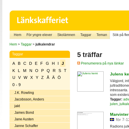
Hem
För yngre elever
Skolämnen
Taggar
Teman
Sök på fler
Hem
>
Taggar
>
julkalendrar
5 träffar
Taggar
A
B
C
D
E
F
G
H
I
J
Prenumerera på nya länkar
K
L
M
N
O
P
Q
R
S
T
Julens k
U
V
W
X
Y
Z
Å
Ä
Ö
Välgjord, in
0 - 9
jultradition
intressanta. 
J.K. Rowling
som existera
Taggar:
adv
Jacobsson, Anders
julen
,
julkal
jakt
James Bond
Marvinter
Jane Austen
för 7-1
Janne Schaffer
Radions jul