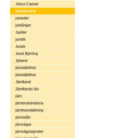
Julius Caesar
julkalendrar
julseder
julsånger
Jupiter
juridik
Jusek
Jussi Björling
Jylland
jämställdhet
jämställdhet
Jämtland
Jämtlands län
järn
järnbrukshistoria
järnframställning
järnridån
järnvägar
järnvägssignaler