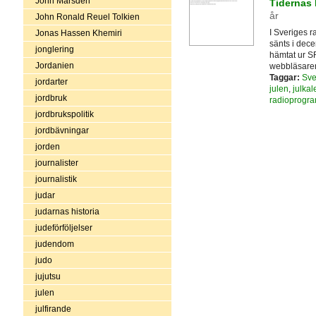
John Marsden
Tidernas 
år
John Ronald Reuel Tolkien
I Sveriges r
Jonas Hassen Khemiri
sänts i dece
jonglering
hämtat ur SR
Jordanien
webbläsare
Taggar:
Sve
jordarter
julen
,
julkal
jordbruk
radioprogr
jordbrukspolitik
jordbävningar
jorden
journalister
journalistik
judar
judarnas historia
judeförföljelser
judendom
judo
jujutsu
julen
julfirande