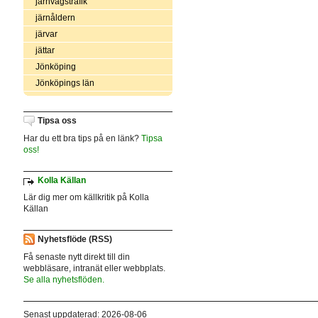
järnvägstrafik
järnåldern
järvar
jättar
Jönköping
Jönköpings län
Tipsa oss
Har du ett bra tips på en länk?
Tipsa
oss!
Kolla Källan
Lär dig mer om källkritik på Kolla
Källan
Nyhetsflöde (RSS)
Få senaste nytt direkt till din
webbläsare, intranät eller webbplats.
Se alla nyhetsflöden.
Senast uppdaterad: 2026-08-06