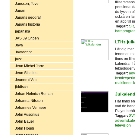
tillsammans 
Jansson, Tove
pensionat d
Japan
du lyssna på
också en län
Japans geografi
en app till 
Japans historia
Taggar:
SR
barnprogra
japanska
JAS 39 Gripen
LTHs julk
Java
Lär dig mer
Javascript
fenomen med
finns en fil
jazz
kalendrar fr
Jean Michel Jarre
teknologer 
Jean Sibelius
Taggar:
adv
kemiexperi
Jeanne d'Arc
reaktioner
,
k
jiddisch
Julkalend
Johan Helmich Roman
Johanna Nilsson
Här finns en
vad de hand
Johannes Vermeer
Player behöv
John Ausonius
Taggar:
SV
adventskale
John Bauer
television
John Houdi