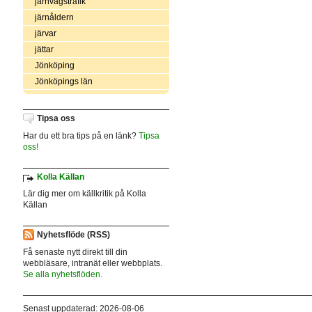
järnvägstrafik
järnåldern
järvar
jättar
Jönköping
Jönköpings län
Tipsa oss
Har du ett bra tips på en länk?
Tipsa
oss!
Kolla Källan
Lär dig mer om källkritik på Kolla
Källan
Nyhetsflöde (RSS)
Få senaste nytt direkt till din
webbläsare, intranät eller webbplats.
Se alla nyhetsflöden.
Senast uppdaterad: 2026-08-06