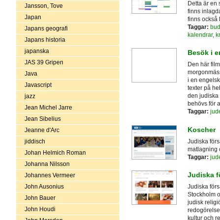
Detta är en 
Jansson, Tove
finns inlagd
Japan
finns också 
Taggar:
bud
Japans geografi
kalendrar
,
k
Japans historia
japanska
Besök i 
JAS 39 Gripen
Den här film
morgonmässa,
Java
i en engels
Javascript
texter på he
den judiska
jazz
behövs för a
Jean Michel Jarre
Taggar:
ju
Jean Sibelius
Koscher
Jeanne d'Arc
Judiska förs
jiddisch
matlagning 
Johan Helmich Roman
Taggar:
ju
Johanna Nilsson
Judiska f
Johannes Vermeer
John Ausonius
Judiska förs
Stockholm oc
John Bauer
judisk relig
John Houdi
redogörelse
kultur och re