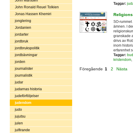
John Marsden
Taggar:
jud
John Ronald Reuel Tolkien
Jonas Hassen Khemiri
Religion
jonglering
SO-rummet ä
ämnen. I den
Jordanien
religionskun
jordarter
granskade a
drivs av Ro
jordbruk
inom histor
jordbrukspolitik
erfarenhet 
Taggar:
bud
jordbävningar
kristendom
,
jorden
journalister
Föregående
1
2
Nästa
journalistik
judar
judarnas historia
judeförföljelser
judendom
judo
jujutsu
julen
julfirande