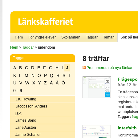
Hem
För yngre elever
Skolämnen
Taggar
Teman
Sök på fler
Hem
>
Taggar
>
judendom
8 träffar
Taggar
A
B
C
D
E
F
G
H
I
J
Prenumerera på nya länkar
K
L
M
N
O
P
Q
R
S
T
Frågespor
U
V
W
X
Y
Z
Å
Ä
Ö
från 13 år
0 - 9
En frågespor
sina kunskap
J.K. Rowling
registrera s
Jacobsson, Anders
mot andra i
webbplatse
jakt
Taggar:
frå
James Bond
Jane Austen
Interfait
Janne Schaffer
Kort informa