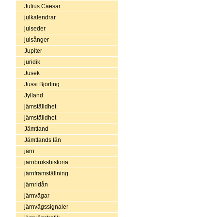
Julius Caesar
julkalendrar
julseder
julsånger
Jupiter
juridik
Jusek
Jussi Björling
Jylland
jämställdhet
jämställdhet
Jämtland
Jämtlands län
järn
järnbrukshistoria
järnframställning
järnridån
järnvägar
järnvägssignaler