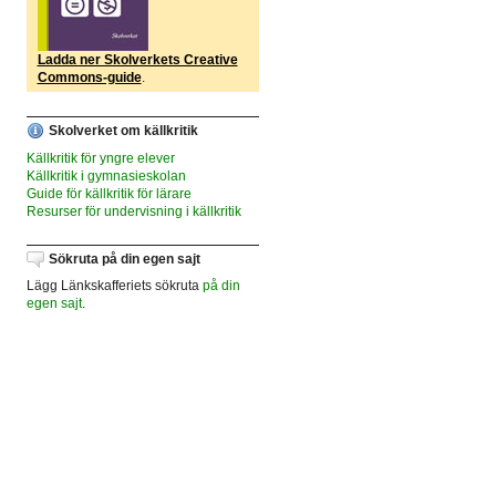
Ladda ner Skolverkets Creative
Commons-guide
.
Skolverket om källkritik
Källkritik för yngre elever
Källkritik i gymnasieskolan
Guide för källkritik för lärare
Resurser för undervisning i källkritik
Sökruta på din egen sajt
Lägg Länkskafferiets sökruta
på din
egen sajt
.