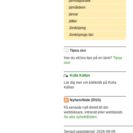
järnvägstrafik
järnåldern
järvar
jättar
Jönköping
Jönköpings län
Tipsa oss
Har du ett bra tips på en länk?
Tipsa
oss!
Kolla Källan
Lär dig mer om källkritik på Kolla
Källan
Nyhetsflöde (RSS)
Få senaste nytt direkt till din
webbläsare, intranät eller webbplats.
Se alla nyhetsflöden.
Senast uppdaterad: 2026-08-09