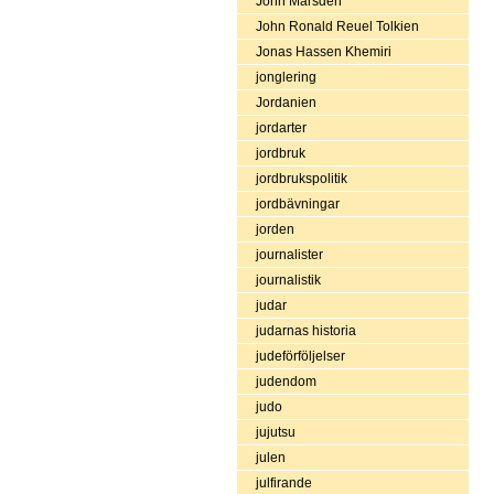
John Marsden
John Ronald Reuel Tolkien
Jonas Hassen Khemiri
jonglering
Jordanien
jordarter
jordbruk
jordbrukspolitik
jordbävningar
jorden
journalister
journalistik
judar
judarnas historia
judeförföljelser
judendom
judo
jujutsu
julen
julfirande