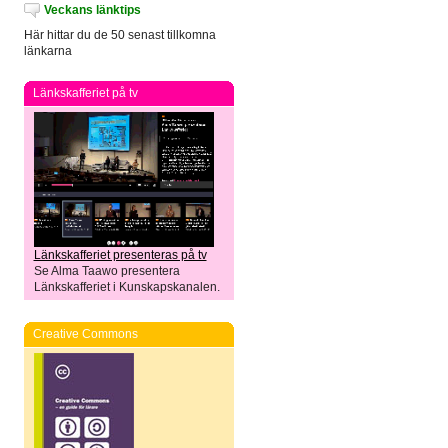
Veckans länktips
Här hittar du de 50 senast tillkomna
länkarna
Länkskafferiet på tv
Länkskafferiet presenteras på tv
Se Alma Taawo presentera
Länkskafferiet i Kunskapskanalen.
Creative Commons