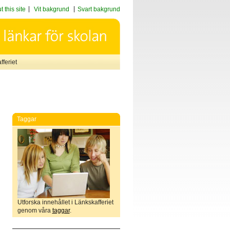
 this site
Vit bakgrund
Svart bakgrund
feriet
Taggar
Utforska innehållet i Länkskafferiet
genom våra
taggar
.