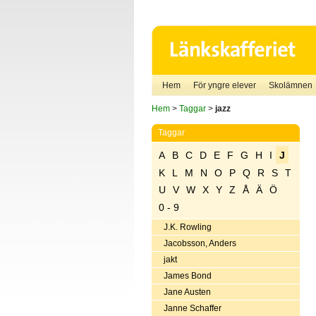
Hem
För yngre elever
Skolämnen
Hem
>
Taggar
>
jazz
Taggar
A
B
C
D
E
F
G
H
I
J
K
L
M
N
O
P
Q
R
S
T
U
V
W
X
Y
Z
Å
Ä
Ö
0 - 9
J.K. Rowling
Jacobsson, Anders
jakt
James Bond
Jane Austen
Janne Schaffer