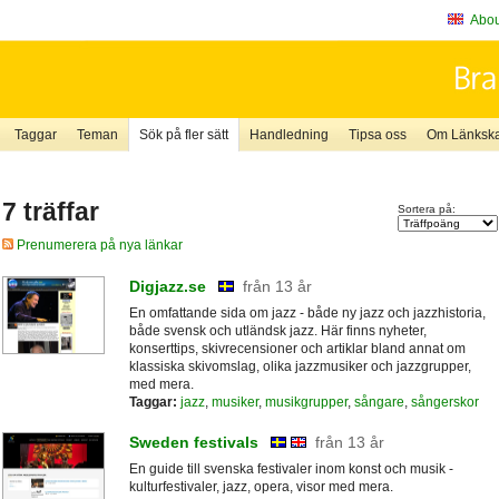
About
Taggar
Teman
Sök på fler sätt
Handledning
Tipsa oss
Om Länkskaf
7 träffar
Sortera på:
Prenumerera på nya länkar
Digjazz.se
från 13 år
En omfattande sida om jazz - både ny jazz och jazzhistoria,
både svensk och utländsk jazz. Här finns nyheter,
konserttips, skivrecensioner och artiklar bland annat om
klassiska skivomslag, olika jazzmusiker och jazzgrupper,
med mera.
Taggar:
jazz
,
musiker
,
musikgrupper
,
sångare
,
sångerskor
Sweden festivals
från 13 år
En guide till svenska festivaler inom konst och musik -
kulturfestivaler, jazz, opera, visor med mera.