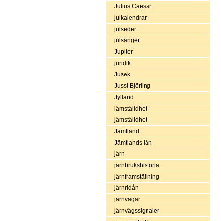
Julius Caesar
julkalendrar
julseder
julsånger
Jupiter
juridik
Jusek
Jussi Björling
Jylland
jämställdhet
jämställdhet
Jämtland
Jämtlands län
järn
järnbrukshistoria
järnframställning
järnridån
järnvägar
järnvägssignaler