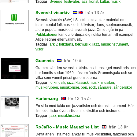
Taggar:
Sverige
,
festivaler
,
jazz
,
konst
,
kultur
,
musik
Svenskt visarkiv
från 13 år
Svenskt visarkiv (SVA) i Stockholm samlar material om
instrumental folkmusik och folkvisor, dans, spelmansmusik,
äldre populärmusik och svensk jazz. Om du går in på
Publikationer
kan du fördjupa dig i olika teman, till exempel
Alice Tegnér eller vallmusik.
Taggar:
arkiv
,
folkdans
,
folkmusik
,
jazz
,
musikinstrument
,
visor
Grammis
från 10 år
Grammis är den svenska skivbranschens eget musikpris och
har funnits sedan 1969. Läs om årets Grammisgala och se
vilka som vunnit priset genom tiderna.
Taggar:
folkmusik
,
jazz
,
klassisk musik
,
musiker
,
musikgrupper
,
musikpriser
,
pop
,
rock
,
sångare
,
sångerskor
Harlem.org
för 13-15 år
En sida med fakta om jazzartister och deras instrument. Här
finns det listor över artister, musikstilar och instrument.
Taggar:
jazz
,
musikhistoria
RoJaRo - Music Magazine List
från 13 år
Detta är en lista med länkar till musiktidskrifter, fanzines och