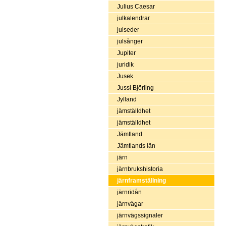
Julius Caesar
julkalendrar
julseder
julsånger
Jupiter
juridik
Jusek
Jussi Björling
Jylland
jämställdhet
jämställdhet
Jämtland
Jämtlands län
järn
järnbrukshistoria
järnframställning
järnridån
järnvägar
järnvägssignaler