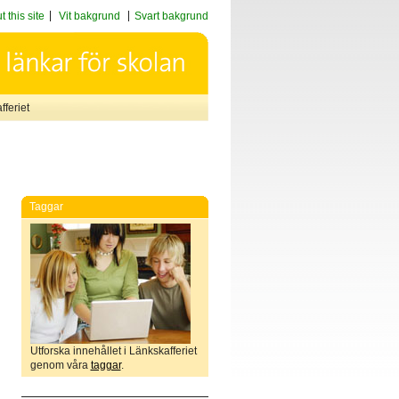
 this site
Vit bakgrund
Svart bakgrund
feriet
Taggar
Utforska innehållet i Länkskafferiet
genom våra
taggar
.