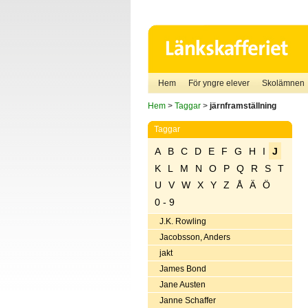
Hem
För yngre elever
Skolämnen
Hem
>
Taggar
>
järnframställning
Taggar
A
B
C
D
E
F
G
H
I
J
K
L
M
N
O
P
Q
R
S
T
U
V
W
X
Y
Z
Å
Ä
Ö
0 - 9
J.K. Rowling
Jacobsson, Anders
jakt
James Bond
Jane Austen
Janne Schaffer