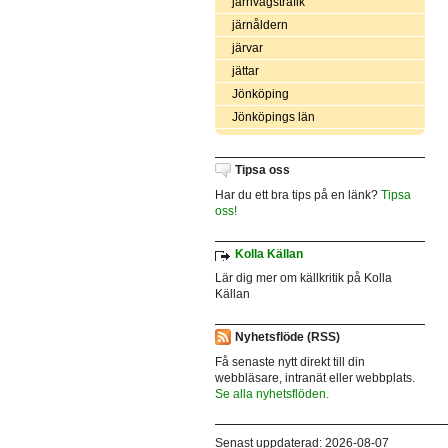
järnvägstrafik
järnåldern
järvar
jättar
Jönköping
Jönköpings län
Tipsa oss
Har du ett bra tips på en länk?
Tipsa
oss!
Kolla Källan
Lär dig mer om källkritik på Kolla
Källan
Nyhetsflöde (RSS)
Få senaste nytt direkt till din
webbläsare, intranät eller webbplats.
Se alla nyhetsflöden.
Senast uppdaterad: 2026-08-07