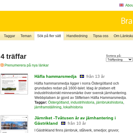
About
Taggar
Teman
Sök på fler sätt
Handledning
Tipsa oss
Om Länkskaf
4 träffar
Sortera på:
Prenumerera på nya länkar
Häfla hammarsmedja
från 13 år
Häfla hammarsmedja ligger i norra Östergötland och
grundades redan på 1600-talet. Idag är platsen ett
industrihistoriskt minnesmärke över svensk järnhantering.
Webbplatsen är gjord av Stiftelsen Häfla Hammarsmedja.
Taggar:
Östergötland
,
industrihistoria
,
järnbrukshistoria
,
järnframställning
,
lokalhistoria
Järnriket -Tvåtusen år av järnhantering i
Gästrikland
från 10 år
I Gästrikland finns järnbruk, stålverk, smedjor, gruvor,