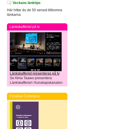
Veckans länktips
Här hittar du de 50 senast tillkomna
länkarna
Länkskafferiet på tv
Länkskafferiet presenteras på tv
Se Alma Taawo presentera
Länkskafferiet i Kunskapskanalen.
Creative Commons