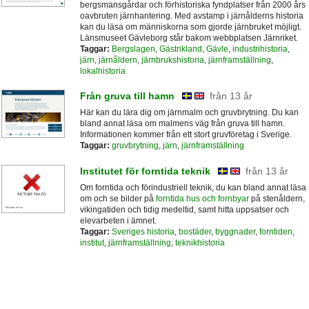
bergsmansgårdar och förhistoriska fyndplatser från 2000 års
oavbruten järnhantering. Med avstamp i järnålderns historia
kan du läsa om människorna som gjorde järnbruket möjligt.
Länsmuseet Gävleborg står bakom webbplatsen Järnriket.
Taggar:
Bergslagen
,
Gästrikland
,
Gävle
,
industrihistoria
,
järn
,
järnåldern
,
järnbrukshistoria
,
järnframställning
,
lokalhistoria
Från gruva till hamn
från 13 år
Här kan du lära dig om järnmalm och gruvbrytning. Du kan
bland annat läsa om malmens väg från gruva till hamn.
Informationen kommer från ett stort gruvföretag i Sverige.
Taggar:
gruvbrytning
,
järn
,
järnframställning
Institutet för forntida teknik
från 13 år
Om forntida och förindustriell teknik, du kan bland annat läsa
om och se bilder på
forntida hus och fornbyar
på stenåldern,
vikingatiden och tidig medeltid, samt hitta uppsatser och
elevarbeten i ämnet.
Taggar:
Sveriges historia
,
bostäder
,
byggnader
,
forntiden
,
institut
,
järnframställning
,
teknikhistoria