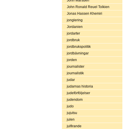
John Marsden
John Ronald Reuel Tolkien
Jonas Hassen Khemiri
jonglering
Jordanien
jordarter
jordbruk
jordbrukspolitik
jordbävningar
jorden
journalister
journalistik
judar
judarnas historia
judeförföljelser
judendom
judo
jujutsu
julen
julfirande