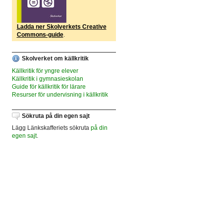
Ladda ner Skolverkets Creative
Commons-guide
.
Skolverket om källkritik
Källkritik för yngre elever
Källkritik i gymnasieskolan
Guide för källkritik för lärare
Resurser för undervisning i källkritik
Sökruta på din egen sajt
Lägg Länkskafferiets sökruta
på din
egen sajt
.