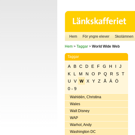
Hem
För yngre elever
Skolämnen
Hem
>
Taggar
>
World Wide Web
Taggar
A
B
C
D
E
F
G
H
I
J
K
L
M
N
O
P
Q
R
S
T
U
V
W
X
Y
Z
Å
Ä
Ö
0 - 9
Wahldén, Christina
Wales
Walt Disney
WAP
Warhol, Andy
Washington DC