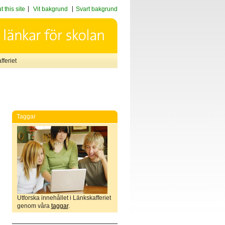
 this site
Vit bakgrund
Svart bakgrund
feriet
Taggar
Utforska innehållet i Länkskafferiet
genom våra
taggar
.