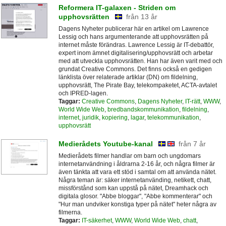
Reformera IT-galaxen - Striden om
upphovsrätten
från 13 år
Dagens Nyheter publicerar här en artikel om Lawrence
Lessig och hans argumenterande att upphovsrätten på
internet måste förändras. Lawrence Lessig är IT-debattör,
expert inom ämnet digitalisering/upphovsrätt och arbetar
med att utveckla upphovsrätten. Han har även varit med och
grundat Creative Commons. Det finns också en gedigen
länklista över relaterade artiklar (DN) om fildelning,
upphovsrätt, The Pirate Bay, telekompaketet, ACTA-avtalet
och IPRED-lagen.
Taggar:
Creative Commons
,
Dagens Nyheter
,
IT-rätt
,
WWW
,
World Wide Web
,
bredbandskommunikation
,
fildelning
,
internet
,
juridik
,
kopiering
,
lagar
,
telekommunikation
,
upphovsrätt
Medierådets Youtube-kanal
från 7 år
Medierådets filmer handlar om barn och ungdomars
internetanvändning i åldrarna 2-16 år, och några filmer är
även tänkta att vara ett stöd i samtal om att använda nätet.
Några teman är: säker internetanvänding, netikett, chatt,
missförstånd som kan uppstå på nätet, Dreamhack och
digitala glosor. "Abbe bloggar", "Abbe kommenterar" och
"Hur man undviker konstiga typer på nätet" heter några av
filmerna.
Taggar:
IT-säkerhet
,
WWW
,
World Wide Web
,
chatt
,