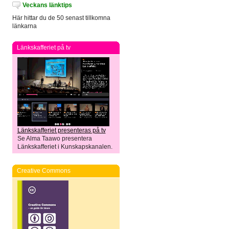
Veckans länktips
Här hittar du de 50 senast tillkomna
länkarna
Länkskafferiet på tv
Länkskafferiet presenteras på tv
Se Alma Taawo presentera
Länkskafferiet i Kunskapskanalen.
Creative Commons