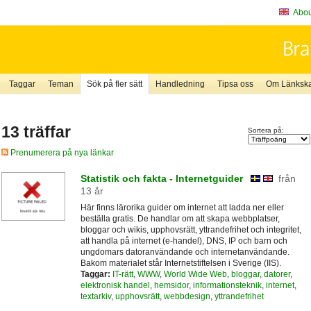
About
Taggar
Teman
Sök på fler sätt
Handledning
Tipsa oss
Om Länkskaf
13 träffar
Sortera på:
Prenumerera på nya länkar
Statistik och fakta - Internetguider
från
13 år
Här finns lärorika guider om internet att ladda ner eller
beställa gratis. De handlar om att skapa webbplatser,
bloggar och wikis, upphovsrätt, yttrandefrihet och integritet,
att handla på internet (e-handel), DNS, IP och barn och
ungdomars datoranvändande och internetanvändande.
Bakom materialet står Internetstiftelsen i Sverige (IIS).
Taggar:
IT-rätt
,
WWW
,
World Wide Web
,
bloggar
,
datorer
,
elektronisk handel
,
hemsidor
,
informationsteknik
,
internet
,
textarkiv
,
upphovsrätt
,
webbdesign
,
yttrandefrihet