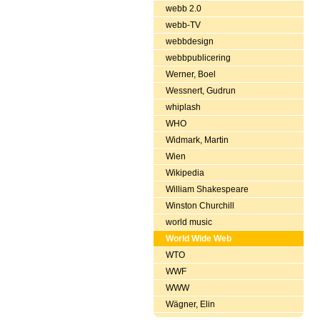
webb 2.0
webb-TV
webbdesign
webbpublicering
Werner, Boel
Wessnert, Gudrun
whiplash
WHO
Widmark, Martin
Wien
Wikipedia
William Shakespeare
Winston Churchill
world music
World Wide Web
WTO
WWF
WWW
Wägner, Elin