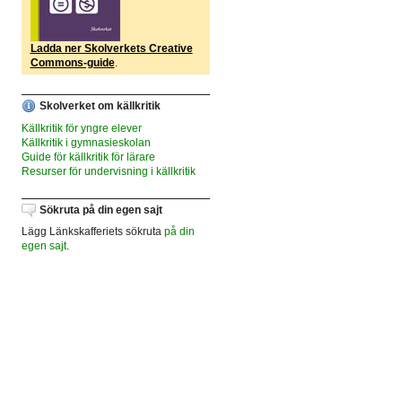
Ladda ner Skolverkets Creative
Commons-guide
.
Skolverket om källkritik
Källkritik för yngre elever
Källkritik i gymnasieskolan
Guide för källkritik för lärare
Resurser för undervisning i källkritik
Sökruta på din egen sajt
Lägg Länkskafferiets sökruta
på din
egen sajt
.