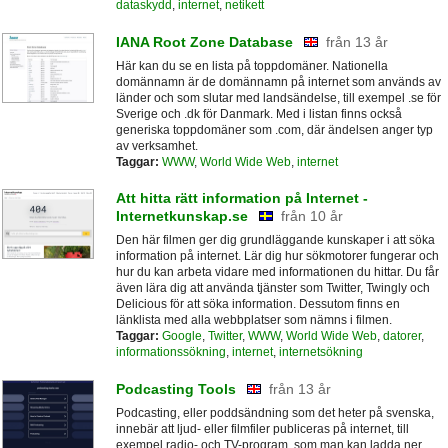
dataskydd
,
internet
,
netikett
IANA Root Zone Database
från 13 år
Här kan du se en lista på toppdomäner. Nationella
domännamn är de domännamn på internet som används av
länder och som slutar med landsändelse, till exempel .se för
Sverige och .dk för Danmark. Med i listan finns också
generiska toppdomäner som .com, där ändelsen anger typ
av verksamhet.
Taggar:
WWW
,
World Wide Web
,
internet
Att hitta rätt information på Internet -
Internetkunskap.se
från 10 år
Den här filmen ger dig grundläggande kunskaper i att söka
information på internet. Lär dig hur sökmotorer fungerar och
hur du kan arbeta vidare med informationen du hittar. Du får
även lära dig att använda tjänster som Twitter, Twingly och
Delicious för att söka information. Dessutom finns en
länklista med alla webbplatser som nämns i filmen.
Taggar:
Google
,
Twitter
,
WWW
,
World Wide Web
,
datorer
,
informationssökning
,
internet
,
internetsökning
Podcasting Tools
från 13 år
Podcasting, eller poddsändning som det heter på svenska,
innebär att ljud- eller filmfiler publiceras på internet, till
exempel radio- och TV-program, som man kan ladda ner