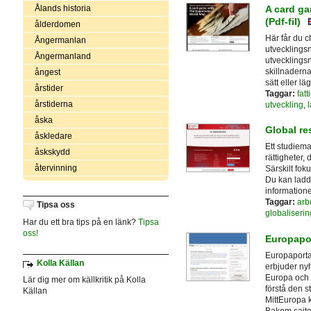
Ålands historia
A card g
(Pdf-fil)
ålderdomen
Här får du c
Ångermanlan
utvecklingsn
Ångermanland
utvecklingsn
skillnaderna
ångest
sätt eller l
årstider
Taggar:
fat
årstiderna
utveckling
,
åska
Global re
åskledare
Ett studiema
åskskydd
rättigheter,
återvinning
Särskilt foku
Du kan ladd
information
Taggar:
arbe
Tipsa oss
globaliserin
Har du ett bra tips på en länk?
Tipsa
oss!
Europapo
Europaporta
Kolla Källan
erbjuder nyh
Europa och E
Lär dig mer om källkritik på Kolla
förstå den s
Källan
MittEuropa 
Bakom sajten