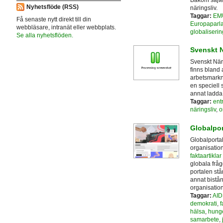
Nyhetsflöde (RSS)
näringsliv.
Taggar:
EM
Få senaste nytt direkt till din
Europaparl
webbläsare, intranät eller webbplats.
globaliserin
Se alla nyhetsflöden.
Svenskt N
Svenskt Näri
finns bland 
arbetsmarkn
en speciell
annat ladda 
Taggar:
ent
näringsliv
,
o
Globalpor
Globalportal
organisation
faktaartikla
globala fråg
portalen stå
annat bistån
organisation
Taggar:
AID
demokrati
,
f
hälsa
,
hung
samarbete
,