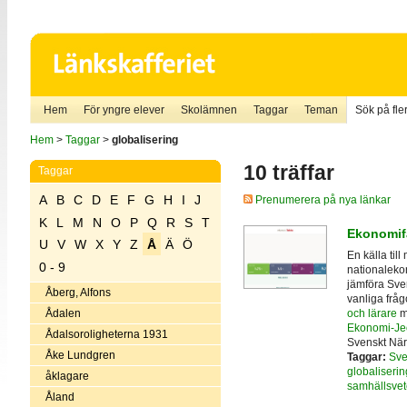
Hem
För yngre elever
Skolämnen
Taggar
Teman
Sök på fler
Hem
>
Taggar
>
globalisering
10 träffar
Taggar
A
B
C
D
E
F
G
H
I
J
Prenumerera på nya länkar
K
L
M
N
O
P
Q
R
S
T
Ekonomif
U
V
W
X
Y
Z
Å
Ä
Ö
En källa til
0 - 9
nationalekon
jämföra Sve
Åberg, Alfons
vanliga frå
och lärare
m
Ådalen
Ekonomi-Jeo
Ådalsoroligheterna 1931
Svenskt Näri
Åke Lundgren
Taggar:
Sve
globaliserin
åklagare
samhällsve
Åland