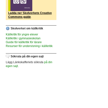
Ladda ner Skolverkets Creative
Commons-guide
.
Skolverket om källkritik
Källkritik för yngre elever
Källkritik i gymnasieskolan
Guide för källkritik för lärare
Resurser för undervisning i källkritik
Sökruta på din egen sajt
Lägg Länkskafferiets sökruta
på din
egen sajt
.