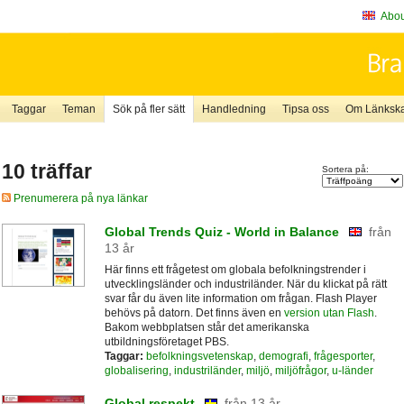
About
Taggar
Teman
Sök på fler sätt
Handledning
Tipsa oss
Om Länkskaf
10 träffar
Sortera på:
Prenumerera på nya länkar
Global Trends Quiz - World in Balance
från
13 år
Här finns ett frågetest om globala befolkningstrender i
utvecklingsländer och industriländer. När du klickat på rätt
svar får du även lite information om frågan. Flash Player
behövs på datorn. Det finns även en
version utan Flash
.
Bakom webbplatsen står det amerikanska
utbildningsföretaget PBS.
Taggar:
befolkningsvetenskap
,
demografi
,
frågesporter
,
globalisering
,
industriländer
,
miljö
,
miljöfrågor
,
u-länder
Global respekt
från 13 år