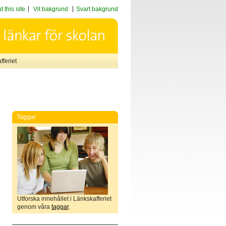
 this site
Vit bakgrund
Svart bakgrund
feriet
Taggar
Utforska innehållet i Länkskafferiet
genom våra
taggar
.