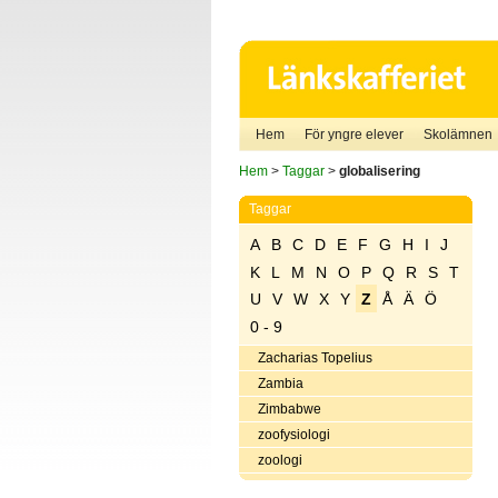
Hem
För yngre elever
Skolämnen
Hem
>
Taggar
>
globalisering
Taggar
A
B
C
D
E
F
G
H
I
J
K
L
M
N
O
P
Q
R
S
T
U
V
W
X
Y
Z
Å
Ä
Ö
0 - 9
Zacharias Topelius
Zambia
Zimbabwe
zoofysiologi
zoologi