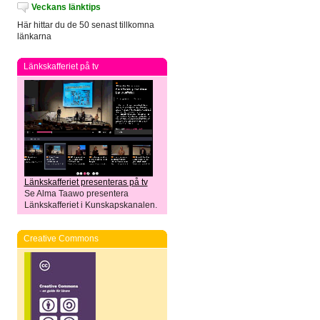
Veckans länktips
Här hittar du de 50 senast tillkomna
länkarna
Länkskafferiet på tv
Länkskafferiet presenteras på tv
Se Alma Taawo presentera
Länkskafferiet i Kunskapskanalen.
Creative Commons