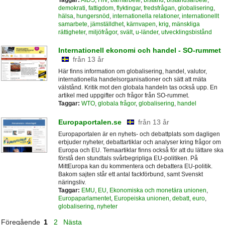
demokrati
,
fattigdom
,
flyktingar
,
fredsfrågan
,
globalisering
,
hälsa
,
hungersnöd
,
internationella relationer
,
internationellt
samarbete
,
jämställdhet
,
kärnvapen
,
krig
,
mänskliga
rättigheter
,
miljöfrågor
,
svält
,
u-länder
,
utvecklingsbistånd
Internationell ekonomi och handel - SO-rummet
från 13 år
Här finns information om globalisering, handel, valutor,
internationella handelsorganisationer och sätt att mäta
välstånd. Kritik mot den globala handeln tas också upp. En
artikel med uppgifter och frågor från SO-rummet.
Taggar:
WTO
,
globala frågor
,
globalisering
,
handel
Europaportalen.se
från 13 år
Europaportalen är en nyhets- och debattplats som dagligen
erbjuder nyheter, debattartiklar och analyser kring frågor om
Europa och EU. Temaartiklar finns också för att du lättare ska
förstå den stundtals svårbegripliga EU-politiken. På
MittEuropa kan du kommentera och debattera EU-politik.
Bakom sajten står ett antal fackförbund, samt Svenskt
näringsliv.
Taggar:
EMU
,
EU
,
Ekonomiska och monetära unionen
,
Europaparlamentet
,
Europeiska unionen
,
debatt
,
euro
,
globalisering
,
nyheter
Föregående
1
2
Nästa