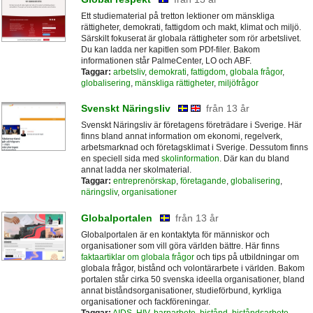
Ett studiematerial på tretton lektioner om mänskliga
rättigheter, demokrati, fattigdom och makt, klimat och miljö.
Särskilt fokuserat är globala rättigheter som rör arbetslivet.
Du kan ladda ner kapitlen som PDf-filer. Bakom
informationen står PalmeCenter, LO och ABF.
Taggar:
arbetsliv
,
demokrati
,
fattigdom
,
globala frågor
,
globalisering
,
mänskliga rättigheter
,
miljöfrågor
Svenskt Näringsliv
från 13 år
Svenskt Näringsliv är företagens företrädare i Sverige. Här
finns bland annat information om ekonomi, regelverk,
arbetsmarknad och företagsklimat i Sverige. Dessutom finns
en speciell sida med
skolinformation
. Där kan du bland
annat ladda ner skolmaterial.
Taggar:
entreprenörskap
,
företagande
,
globalisering
,
näringsliv
,
organisationer
Globalportalen
från 13 år
Globalportalen är en kontaktyta för människor och
organisationer som vill göra världen bättre. Här finns
faktaartiklar om globala frågor
och tips på utbildningar om
globala frågor, bistånd och volontärarbete i världen. Bakom
portalen står cirka 50 svenska ideella organisationer, bland
annat biståndsorganisationer, studieförbund, kyrkliga
organisationer och fackföreningar.
Taggar:
AIDS
,
HIV
,
barnarbete
,
bistånd
,
biståndsarbete
,