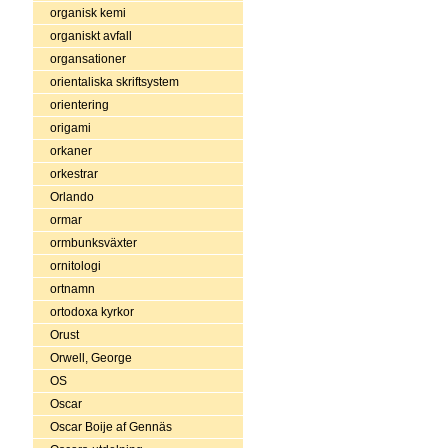
organisk kemi
organiskt avfall
organsationer
orientaliska skriftsystem
orientering
origami
orkaner
orkestrar
Orlando
ormar
ormbunksväxter
ornitologi
ortnamn
ortodoxa kyrkor
Orust
Orwell, George
OS
Oscar
Oscar Boije af Gennäs