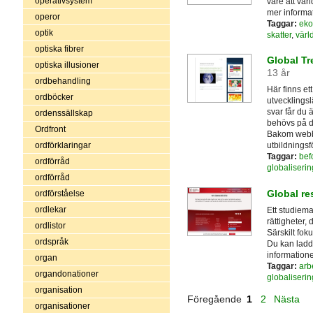
operativsystem
vare att vär
mer informa
operor
Taggar:
eko
optik
skatter
,
värl
optiska fibrer
Global Tr
optiska illusioner
13 år
ordbehandling
Här finns et
ordböcker
utvecklingsl
svar får du 
ordenssällskap
behövs på d
Ordfront
Bakom webbp
ordförklaringar
utbildningsf
Taggar:
bef
ordförråd
globaliserin
ordförråd
Global re
ordförståelse
ordlekar
Ett studiema
rättigheter,
ordlistor
Särskilt foku
ordspråk
Du kan ladd
information
organ
Taggar:
arbe
organdonationer
globaliserin
organisation
Föregående
1
2
Nästa
organisationer