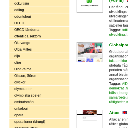
(Pdf-fil)
ockultism
Här får du c
odling
utvecklingsn
utvecklingsn
odontologi
skillnaderna
OECD
sätt eller l
OECD-länderna
Taggar:
fat
utveckling
,
offentliga sektorn
Okavango
Globalpor
Olga Milles
Globalportal
olja
organisation
faktaartikla
oljor
globala fråg
Olof Palme
portalen stå
annat bistån
Olsson, Sören
organisation
olyckor
Taggar:
AID
demokrati
,
f
olympiader
hälsa
,
hung
olympiska spelen
samarbete
,
ombudsmän
rättigheter
,
m
onkologi
Attac
opera
Attac är en 
operationer (kirurgi)
rättvis glob