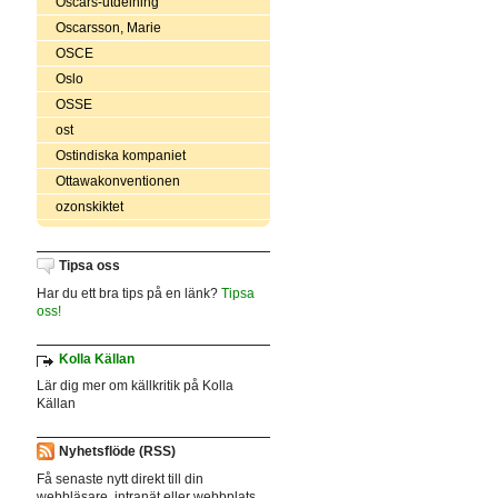
Oscars-utdelning
Oscarsson, Marie
OSCE
Oslo
OSSE
ost
Ostindiska kompaniet
Ottawakonventionen
ozonskiktet
Tipsa oss
Har du ett bra tips på en länk?
Tipsa
oss!
Kolla Källan
Lär dig mer om källkritik på Kolla
Källan
Nyhetsflöde (RSS)
Få senaste nytt direkt till din
webbläsare, intranät eller webbplats.