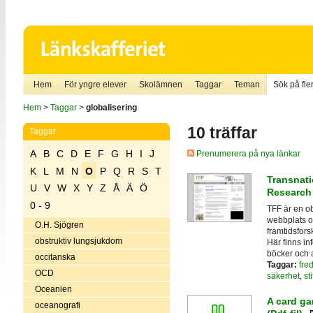
Hem
För yngre elever
Skolämnen
Taggar
Teman
Sök på fler
Hem
>
Taggar
>
globalisering
10 träffar
Taggar
A
B
C
D
E
F
G
H
I
J
Prenumerera på nya länkar
K
L
M
N
O
P
Q
R
S
T
Transnati
U
V
W
X
Y
Z
Å
Ä
Ö
Research
0 - 9
TFF är en o
webbplats om
O.H. Sjögren
framtidsfors
obstruktiv lungsjukdom
Här finns in
böcker och a
occitanska
Taggar:
fre
OCD
säkerhet
,
sti
Oceanien
A card g
oceanografi