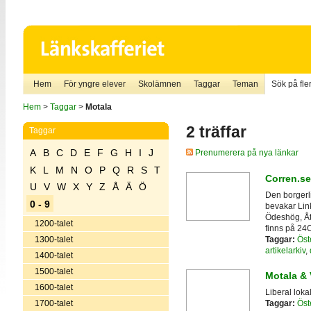
Hem
För yngre elever
Skolämnen
Taggar
Teman
Sök på fler
Hem
>
Taggar
>
Motala
2 träffar
Taggar
A
B
C
D
E
F
G
H
I
J
Prenumerera på nya länkar
K
L
M
N
O
P
Q
R
S
T
Corren.se
U
V
W
X
Y
Z
Å
Ä
Ö
Den borgerl
0 - 9
bevakar Lin
Ödeshög, Åt
1200-talet
finns på 24
Taggar:
Öst
1300-talet
artikelarkiv
,
1400-talet
1500-talet
Motala & 
1600-talet
Liberal loka
1700-talet
Taggar:
Öst