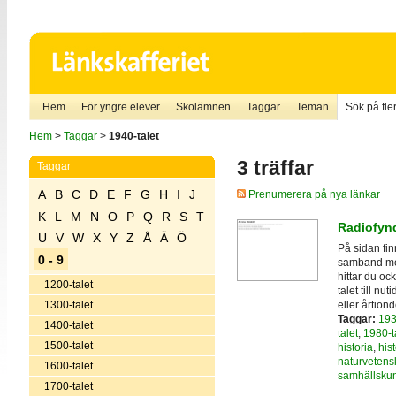
Hem
För yngre elever
Skolämnen
Taggar
Teman
Sök på fler
Hem
>
Taggar
>
1940-talet
3 träffar
Taggar
A
B
C
D
E
F
G
H
I
J
Prenumerera på nya länkar
K
L
M
N
O
P
Q
R
S
T
Radiofynd
U
V
W
X
Y
Z
Å
Ä
Ö
På sidan fi
0 - 9
samband med
hittar du oc
1200-talet
talet till nu
eller årtiond
1300-talet
Taggar:
193
1400-talet
talet
,
1980-t
1500-talet
historia
,
hist
naturvetens
1600-talet
samhällsku
1700-talet