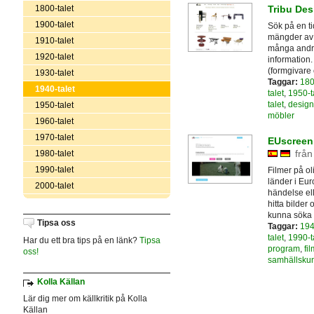
1800-talet
Tribu Des
1900-talet
Sök på en ti
mängder av b
1910-talet
många andra 
1920-talet
information
(formgivare 
1930-talet
Taggar:
180
1940-talet
talet
,
1950-t
talet
,
design
1950-talet
möbler
1960-talet
1970-talet
EUscreen 
från
1980-talet
1990-talet
Filmer på ol
länder i Eu
2000-talet
händelse ell
hitta bilder 
kunna söka 
Tipsa oss
Taggar:
194
talet
,
1990-t
Har du ett bra tips på en länk?
Tipsa
program
,
fi
oss!
samhällsku
Kolla Källan
Lär dig mer om källkritik på Kolla
Källan