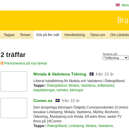
About
Taggar
Teman
Sök på fler sätt
Handledning
Tipsa oss
Om Länkskaf
2 träffar
Sortera på:
Prenumerera på nya länkar
Motala & Vadstena Tidning
från 10 år
Liberal lokaltidning för Motala och Vadstena i Östergötland.
Taggar:
Östergötland
,
Motala
,
Vadstena
,
artikelarkiv
,
dagstidningar
,
nyheter
,
tidningar
Corren.se
från 10 år
Den borgerliga tidningen Östgöta Correspondenten (Corren)
bevakar Linköping, Motala, Vadstena, Mjölby, Boxholm,
Ödeshög, Åtvidaberg och Kinda. Ett arkiv finns, webb-TV
finns på 24Corren.
Taggar:
Östergötland
,
Linköping
,
Motala
,
Vadstena
,