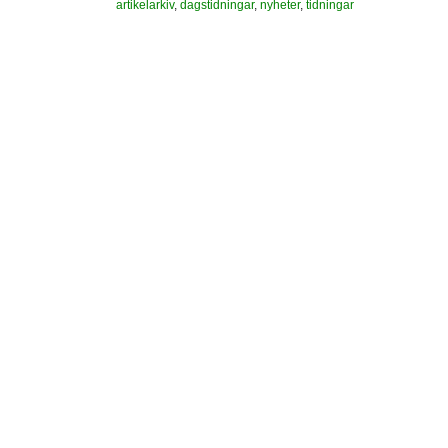
artikelarkiv
,
dagstidningar
,
nyheter
,
tidningar