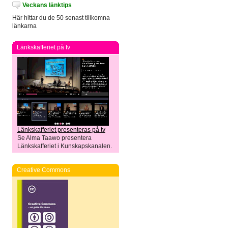
Veckans länktips
Här hittar du de 50 senast tillkomna
länkarna
Länkskafferiet på tv
Länkskafferiet presenteras på tv
Se Alma Taawo presentera
Länkskafferiet i Kunskapskanalen.
Creative Commons