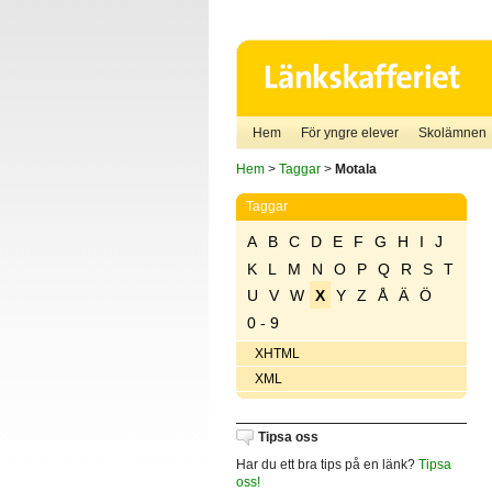
Hem
För yngre elever
Skolämnen
Hem
>
Taggar
>
Motala
Taggar
A
B
C
D
E
F
G
H
I
J
K
L
M
N
O
P
Q
R
S
T
U
V
W
X
Y
Z
Å
Ä
Ö
0 - 9
XHTML
XML
Tipsa oss
Har du ett bra tips på en länk?
Tipsa
oss!