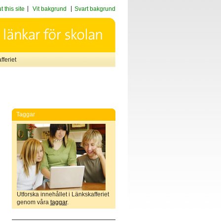
 this site
Vit bakgrund
Svart bakgrund
feriet
Taggar
Utforska innehållet i Länkskafferiet
genom våra
taggar
.