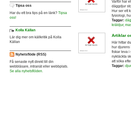
Varför har e
Tipsa oss
däggdjur st
Hur ser ett 
Har du ett bra tips på en länk?
Tipsa
fysiologi, h
oss!
Taggar:
däg
kräldjur
,
mas
Kolla Källan
Artiklar o
Lär dig mer om källkritik på Kolla
Källan
Här hittar du
hur djurens
fiskar leva 
Nyhetsflöde (RSS)
nykläckta sk
att söka eft
Få senaste nytt direkt till din
Taggar:
djur
webbläsare, intranät eller webbplats.
Se alla nyhetsflöden.