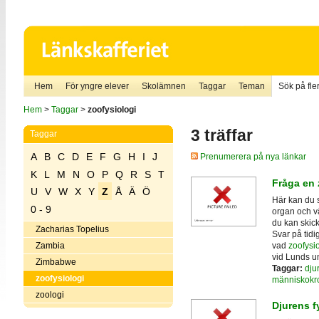
Hem
För yngre elever
Skolämnen
Taggar
Teman
Sök på fler
Hem
>
Taggar
>
zoofysiologi
3 träffar
Taggar
A
B
C
D
E
F
G
H
I
J
Prenumerera på nya länkar
K
L
M
N
O
P
Q
R
S
T
Fråga en 
U
V
W
X
Y
Z
Å
Ä
Ö
Här kan du s
0 - 9
organ och v
du kan skic
Zacharias Topelius
Svar på tidi
vad
zoofysio
Zambia
vid Lunds un
Zimbabwe
Taggar:
djur
zoofysiologi
människokr
zoologi
Djurens f