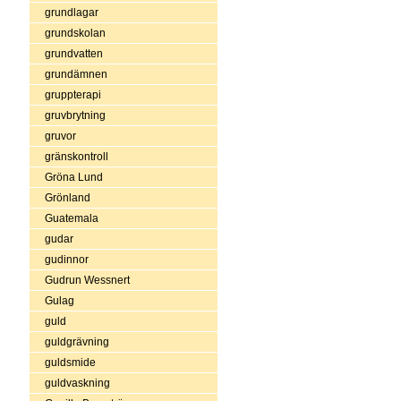
grundlagar
grundskolan
grundvatten
grundämnen
gruppterapi
gruvbrytning
gruvor
gränskontroll
Gröna Lund
Grönland
Guatemala
gudar
gudinnor
Gudrun Wessnert
Gulag
guld
guldgrävning
guldsmide
guldvaskning