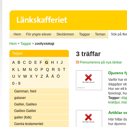
Hem
För yngre elever
Skolämnen
Taggar
Teman
Sök på fler
Hem
>
Taggar
>
zoofysiologi
3 träffar
Taggar
A
B
C
D
E
F
G
H
I
J
Prenumerera på nya länkar
K
L
M
N
O
P
Q
R
S
T
Djurens f
U
V
W
X
Y
Z
Å
Ä
Ö
Varför har e
0 - 9
däggdjur st
Hur ser ett 
Gainman, Neil
fysiologi, h
Taggar:
däg
galaxer
kräldjur
,
mas
Galilei, Galileo
Galileo Galilei
Artiklar o
galler (folk)
Här hittar du
Gamla testamentet
hur djurens