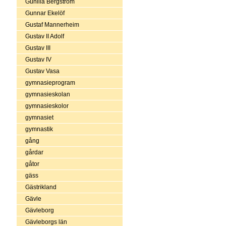
Gunilla Bergström
Gunnar Ekelöf
Gustaf Mannerheim
Gustav II Adolf
Gustav III
Gustav IV
Gustav Vasa
gymnasieprogram
gymnasieskolan
gymnasieskolor
gymnasiet
gymnastik
gång
gårdar
gåtor
gäss
Gästrikland
Gävle
Gävleborg
Gävleborgs län