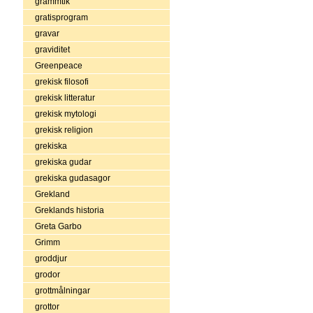
grammtik
gratisprogram
gravar
graviditet
Greenpeace
grekisk filosofi
grekisk litteratur
grekisk mytologi
grekisk religion
grekiska
grekiska gudar
grekiska gudasagor
Grekland
Greklands historia
Greta Garbo
Grimm
groddjur
grodor
grottmålningar
grottor