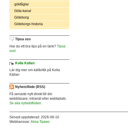
gökfåglar
Göta kanal
Göteborg
Göteborgs historia
Tipsa oss
Har du ett bra tips på en länk?
Tipsa
oss!
Kolla Källan
Lär dig mer om källkritik på Kolla
Källan
Nyhetsflöde (RSS)
Få senaste nytt direkt till din
webbläsare, intranät eller webbplats.
Se alla nyhetsflöden.
Senast uppdaterad: 2026-08-10
Webbansvar:
Alma Taawo