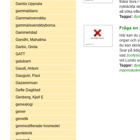
fiskar leva 
Gamla Uppsala
nykläckta sk
gammaldans
att söka eft
Taggar:
djur
Gammalsvenskby
gammalsvenskbyborna
Fråga en 
Gammelstad
Här kan du s
Gandhi, Mahatma
organ och v
du kan skic
Garbo, Greta
Svar på tidi
GATT
vad
zoofysio
vid Lunds un
gatubarn
Taggar:
djur
Gaudí, Antoni
människokr
Gauguin, Paul
Gazaremsan
Gefle Dagblad
Genberg, Kjell E
genealogi
gener
genetik
genmodifierade livsmedel
genteknik