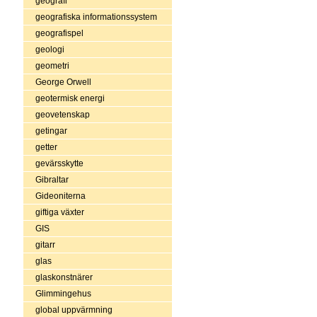
geografi
geografiska informationssystem
geografispel
geologi
geometri
George Orwell
geotermisk energi
geovetenskap
getingar
getter
gevärsskytte
Gibraltar
Gideoniterna
giftiga växter
GIS
gitarr
glas
glaskonstnärer
Glimmingehus
global uppvärmning