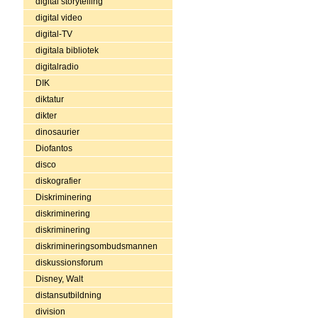
digital storytelling
digital video
digital-TV
digitala bibliotek
digitalradio
DIK
diktatur
dikter
dinosaurier
Diofantos
disco
diskografier
Diskriminering
diskriminering
diskriminering
diskrimineringsombudsmannen
diskussionsforum
Disney, Walt
distansutbildning
division