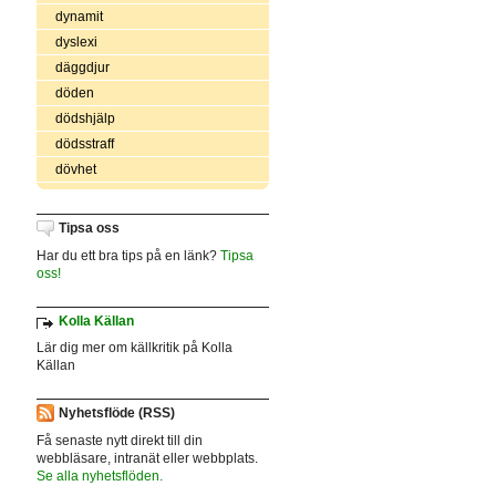
dynamit
dyslexi
däggdjur
döden
dödshjälp
dödsstraff
dövhet
Tipsa oss
Har du ett bra tips på en länk?
Tipsa
oss!
Kolla Källan
Lär dig mer om källkritik på Kolla
Källan
Nyhetsflöde (RSS)
Få senaste nytt direkt till din
webbläsare, intranät eller webbplats.
Se alla nyhetsflöden.