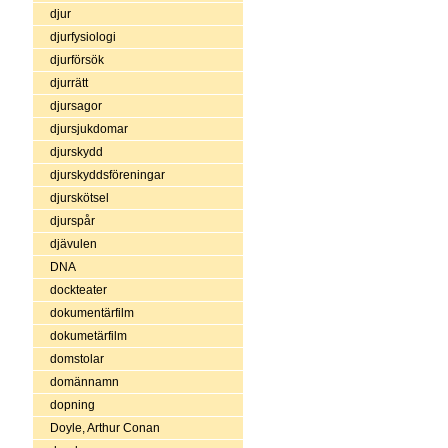
djur
djurfysiologi
djurförsök
djurrätt
djursagor
djursjukdomar
djurskydd
djurskyddsföreningar
djurskötsel
djurspår
djävulen
DNA
dockteater
dokumentärfilm
dokumetärfilm
domstolar
domännamn
dopning
Doyle, Arthur Conan