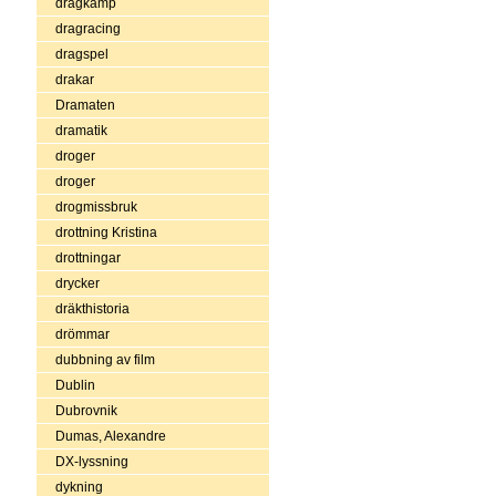
dragkamp
dragracing
dragspel
drakar
Dramaten
dramatik
droger
droger
drogmissbruk
drottning Kristina
drottningar
drycker
dräkthistoria
drömmar
dubbning av film
Dublin
Dubrovnik
Dumas, Alexandre
DX-lyssning
dykning