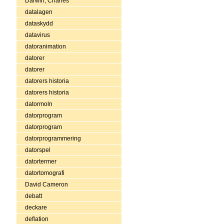
Darwin, Charles
datalagen
dataskydd
datavirus
datoranimation
datorer
datorer
datorers historia
datorers historia
datormoln
datorprogram
datorprogram
datorprogrammering
datorspel
datortermer
datortomografi
David Cameron
debatt
deckare
deflation