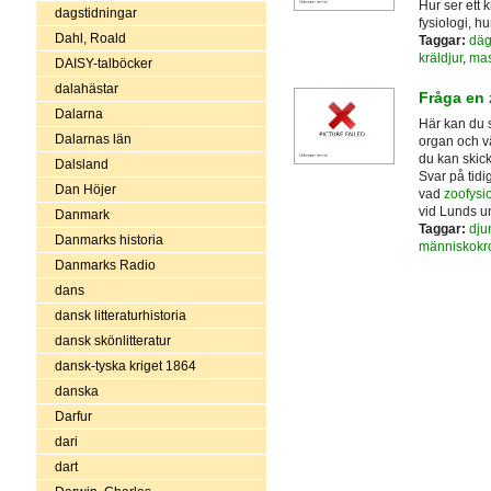
Hur ser ett 
dagstidningar
fysiologi, h
Dahl, Roald
Taggar:
däg
kräldjur
,
mas
DAISY-talböcker
dalahästar
Fråga en 
Dalarna
Här kan du s
Dalarnas län
organ och v
du kan skic
Dalsland
Svar på tidi
Dan Höjer
vad
zoofysio
vid Lunds un
Danmark
Taggar:
djur
Danmarks historia
människokr
Danmarks Radio
dans
dansk litteraturhistoria
dansk skönlitteratur
dansk-tyska kriget 1864
danska
Darfur
dari
dart