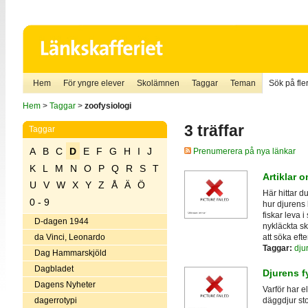
Hem
För yngre elever
Skolämnen
Taggar
Teman
Sök på fler
Hem
>
Taggar
>
zoofysiologi
3 träffar
Taggar
A
B
C
D
E
F
G
H
I
J
Prenumerera på nya länkar
K
L
M
N
O
P
Q
R
S
T
Artiklar o
U
V
W
X
Y
Z
Å
Ä
Ö
Här hittar du
0 - 9
hur djurens
fiskar leva 
D-dagen 1944
nykläckta sk
att söka eft
da Vinci, Leonardo
Taggar:
djur
Dag Hammarskjöld
Dagbladet
Djurens f
Dagens Nyheter
Varför har e
dagerrotypi
däggdjur st